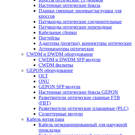
Настенные оптические боксы
Планки сменные лицевые/заглушки для
кроссов
Патчкорды оптические соединительные
Патчкорды оптические переходные
Кабельные сборки
Пигтейлы
Адаптеры (розетки), коннекторы оптические
Аттеньюаторы оптические
CWDM и DWDM оборудование
CWDM и DWDM SFP модули
CWDM фильтры
GEPON оборудование
OLT
ONU
GEPON SFP модули
Настенные оптические боксы GEPON
Разветвители оптические сварные FTB
(FBT)
Разветвители оптические планарные (PLC)
Сплиттерные модули
Кабель витая пара
Кабель неэкраннированный для наружной
прокладки