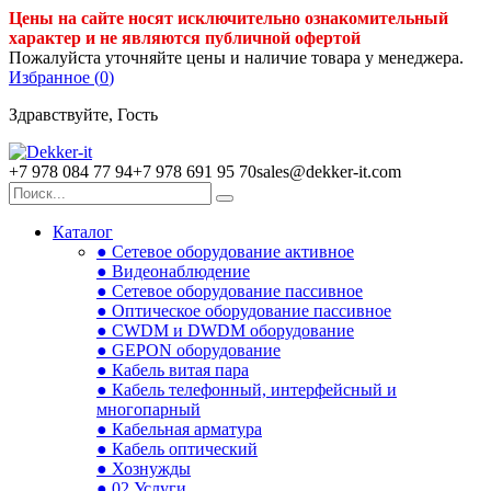
Цены на сайте носят исключительно ознакомительный
характер и не являются публичной офертой
Пожалуйста уточняйте цены и наличие товара у менеджера.
Избранное (
0
)
Здравствуйте, Гость
+7 978 084 77 94
+7 978 691 95 70
sales@dekker-it.com
Каталог
● Сетевое оборудование активное
● Видеонаблюдение
● Сетевое оборудование пассивное
● Оптическое оборудование пассивное
● CWDM и DWDM оборудование
● GEPON оборудование
● Кабель витая пара
● Кабель телефонный, интерфейсный и
многопарный
● Кабельная арматура
● Кабель оптический
● Хознужды
● 02.Услуги