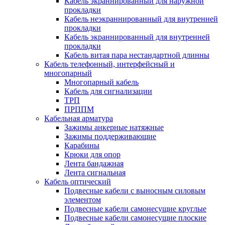
Кабель экраннированный для наружной
прокладки
Кабель неэкраннированный для внутренней
прокладки
Кабель экраннированный для внутренней
прокладки
Кабель витая пара нестандартной длинны
Кабель телефонный, интерфейсный и
многопарный
Многопарный кабель
Кабель для сигнализации
ТРП
ПРППМ
Кабельная арматура
Зажимы анкерные натяжные
Зажимы поддерживающие
Карабины
Крюки для опор
Лента бандажная
Лента сигнальная
Кабель оптический
Подвесные кабели с выносным силовым
элементом
Подвесные кабели самонесущие круглые
Подвесные кабели самонесущие плоские