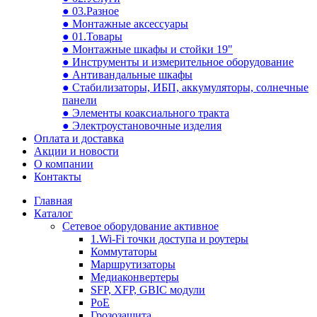
● 03.Разное
● Монтажные аксессуары
● 01.Товары
● Монтажные шкафы и стойки 19"
● Инструменты и измерительное оборудование
● Антивандальные шкафы
● Стабилизаторы, ИБП, аккумуляторы, солнечные
панели
● Элементы коаксиального тракта
● Электроустановочные изделия
Оплата и доставка
Акции и новости
О компании
Контакты
Главная
Каталог
Сетевое оборудование активное
1.Wi-Fi точки доступа и роутеры
Коммутаторы
Маршрутизаторы
Медиаконвертеры
SFP, XFP, GBIC модули
PoE
Грозозащита