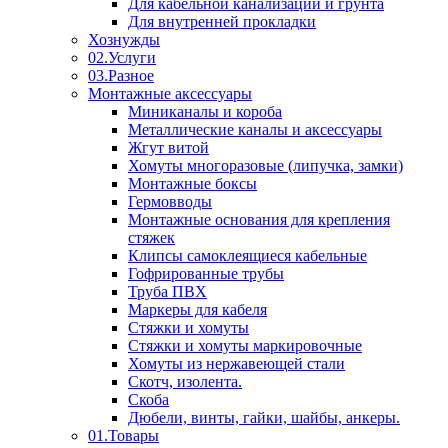
Для кабельной канализации и грунта
Для внутренней прокладки
Хознужды
02.Услуги
03.Разное
Монтажные аксессуары
Миниканалы и короба
Металлические каналы и аксессуары
Жгут витой
Хомуты многоразовые (липучка, замки)
Монтажные боксы
Гермовводы
Монтажные основания для крепления
стяжек
Клипсы самоклеящиеся кабельные
Гофрированные трубы
Труба ПВХ
Маркеры для кабеля
Стяжки и хомуты
Стяжки и хомуты маркировочные
Хомуты из нержавеющей стали
Скотч, изолента.
Скоба
Дюбели, винты, гайки, шайбы, анкеры.
01.Товары