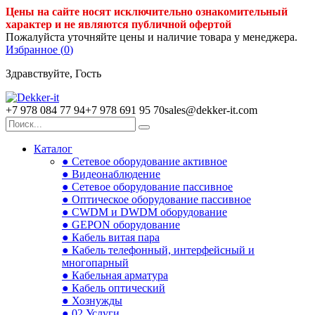
Цены на сайте носят исключительно ознакомительный
характер и не являются публичной офертой
Пожалуйста уточняйте цены и наличие товара у менеджера.
Избранное (
0
)
Здравствуйте, Гость
+7 978 084 77 94
+7 978 691 95 70
sales@dekker-it.com
Каталог
● Сетевое оборудование активное
● Видеонаблюдение
● Сетевое оборудование пассивное
● Оптическое оборудование пассивное
● CWDM и DWDM оборудование
● GEPON оборудование
● Кабель витая пара
● Кабель телефонный, интерфейсный и
многопарный
● Кабельная арматура
● Кабель оптический
● Хознужды
● 02.Услуги