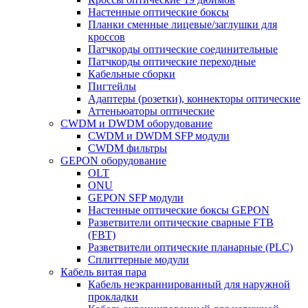
Настенные оптические боксы
Планки сменные лицевые/заглушки для
кроссов
Патчкорды оптические соединительные
Патчкорды оптические переходные
Кабельные сборки
Пигтейлы
Адаптеры (розетки), коннекторы оптические
Аттеньюаторы оптические
CWDM и DWDM оборудование
CWDM и DWDM SFP модули
CWDM фильтры
GEPON оборудование
OLT
ONU
GEPON SFP модули
Настенные оптические боксы GEPON
Разветвители оптические сварные FTB
(FBT)
Разветвители оптические планарные (PLC)
Сплиттерные модули
Кабель витая пара
Кабель неэкраннированный для наружной
прокладки