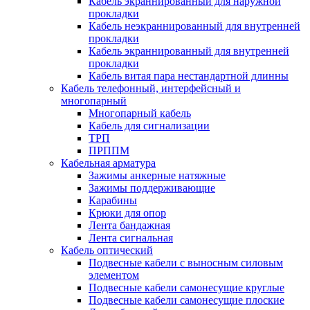
Кабель экраннированный для наружной
прокладки
Кабель неэкраннированный для внутренней
прокладки
Кабель экраннированный для внутренней
прокладки
Кабель витая пара нестандартной длинны
Кабель телефонный, интерфейсный и
многопарный
Многопарный кабель
Кабель для сигнализации
ТРП
ПРППМ
Кабельная арматура
Зажимы анкерные натяжные
Зажимы поддерживающие
Карабины
Крюки для опор
Лента бандажная
Лента сигнальная
Кабель оптический
Подвесные кабели с выносным силовым
элементом
Подвесные кабели самонесущие круглые
Подвесные кабели самонесущие плоские