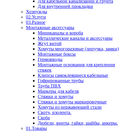
Для кабельной канализации и грунта
Для внутренней прокладки
Хознужды
02.Услуги
03.Разное
Монтажные аксессуары
Миниканалы и короба
Металлические каналы и аксессуары
Жгут витой
Хомуты многоразовые (липучка, замки)
Монтажные боксы
Гермовводы
Монтажные основания для крепления
стяжек
Клипсы самоклеящиеся кабельные
Гофрированные трубы
Труба ПВХ
Маркеры для кабеля
Стяжки и хомуты
Стяжки и хомуты маркировочные
Хомуты из нержавеющей стали
Скотч, изолента.
Скоба
Дюбели, винты, гайки, шайбы, анкеры.
01.Товары