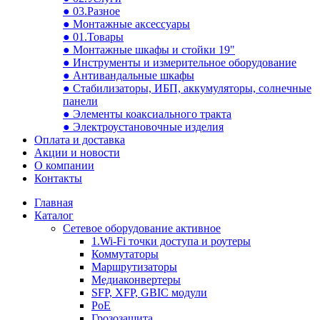
● 03.Разное
● Монтажные аксессуары
● 01.Товары
● Монтажные шкафы и стойки 19"
● Инструменты и измерительное оборудование
● Антивандальные шкафы
● Стабилизаторы, ИБП, аккумуляторы, солнечные
панели
● Элементы коаксиального тракта
● Электроустановочные изделия
Оплата и доставка
Акции и новости
О компании
Контакты
Главная
Каталог
Сетевое оборудование активное
1.Wi-Fi точки доступа и роутеры
Коммутаторы
Маршрутизаторы
Медиаконвертеры
SFP, XFP, GBIC модули
PoE
Грозозащита