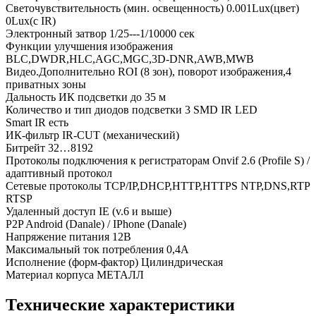
Светочувствительность (мин. освещенность) 0.001Lux(цвет)
0Lux(c IR)
Электронный затвор 1/25---1/10000 сек
Функции улучшения изображения
BLC,DWDR,HLC,AGC,MGC,3D-DNR,AWB,MWB
Видео.Дополнительно ROI (8 зон), поворот изображения,4
приватных зоны
Дальность ИК подсветки до 35 м
Количество и тип диодов подсветки 3 SMD IR LED
Smart IR есть
ИК-фильтр IR-CUT (механический)
Битрейт 32…8192
Протоколы подключения к регистраторам Onvif 2.6 (Profile S) /
адаптивный протокол
Сетевые протоколы TCP/IP,DHCP,HTTP,HTTPS NTP,DNS,RTP
RTSP
Удаленный доступ IE (v.6 и выше)
P2P Android (Danale) / IPhone (Danale)
Напряжение питания 12В
Максимальный ток потребления 0,4А
Исполнение (форм-фактор) Цилиндрическая
Материал корпуса МЕТАЛЛ
Технические характеристики