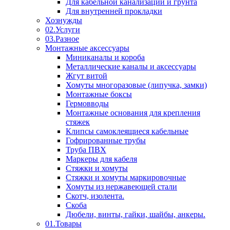
Для кабельной канализации и грунта
Для внутренней прокладки
Хознужды
02.Услуги
03.Разное
Монтажные аксессуары
Миниканалы и короба
Металлические каналы и аксессуары
Жгут витой
Хомуты многоразовые (липучка, замки)
Монтажные боксы
Гермовводы
Монтажные основания для крепления
стяжек
Клипсы самоклеящиеся кабельные
Гофрированные трубы
Труба ПВХ
Маркеры для кабеля
Стяжки и хомуты
Стяжки и хомуты маркировочные
Хомуты из нержавеющей стали
Скотч, изолента.
Скоба
Дюбели, винты, гайки, шайбы, анкеры.
01.Товары