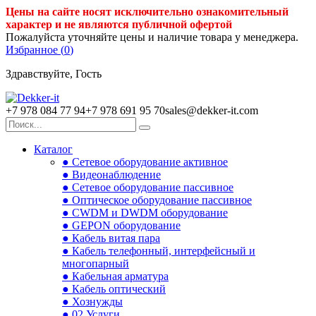
Цены на сайте носят исключительно ознакомительный
характер и не являются публичной офертой
Пожалуйста уточняйте цены и наличие товара у менеджера.
Избранное (
0
)
Здравствуйте, Гость
+7 978 084 77 94
+7 978 691 95 70
sales@dekker-it.com
Каталог
● Сетевое оборудование активное
● Видеонаблюдение
● Сетевое оборудование пассивное
● Оптическое оборудование пассивное
● CWDM и DWDM оборудование
● GEPON оборудование
● Кабель витая пара
● Кабель телефонный, интерфейсный и
многопарный
● Кабельная арматура
● Кабель оптический
● Хознужды
● 02.Услуги