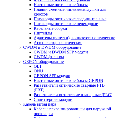
Настенные оптические боксы
Планки сменные лицевые/заглушки для
кроссов
Патчкорды оптические соединительные
Патчкорды оптические переходные
Кабельные сборки
Пигтейлы
Адаптеры (розетки), коннекторы оптические
Аттеньюаторы оптические
CWDM и DWDM оборудование
CWDM и DWDM SFP модули
CWDM фильтры
GEPON оборудование
OLT
ONU
GEPON SFP модули
Настенные оптические боксы GEPON
Разветвители оптические сварные FTB
(FBT)
Разветвители оптические планарные (PLC)
Сплиттерные модули
Кабель витая пара
Кабель неэкраннированный для наружной
прокладки