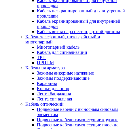
Кабель экраннированный для наружной
прокладки
Кабель неэкраннированный для внутренней
прокладки
Кабель экраннированный для внутренней
прокладки
Кабель витая пара нестандартной длинны
Кабель телефонный, интерфейсный и
многопарный
Многопарный кабель
Кабель для сигнализации
ТРП
ПРППМ
Кабельная арматура
Зажимы анкерные натяжные
Зажимы поддерживающие
Карабины
Крюки для опор
Лента бандажная
Лента сигнальная
Кабель оптический
Подвесные кабели с выносным силовым
элементом
Подвесные кабели самонесущие круглые
Подвесные кабели самонесущие плоские