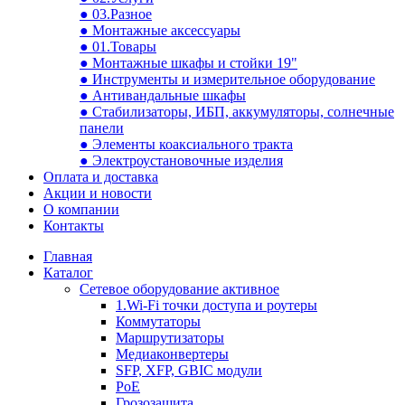
● 03.Разное
● Монтажные аксессуары
● 01.Товары
● Монтажные шкафы и стойки 19"
● Инструменты и измерительное оборудование
● Антивандальные шкафы
● Стабилизаторы, ИБП, аккумуляторы, солнечные
панели
● Элементы коаксиального тракта
● Электроустановочные изделия
Оплата и доставка
Акции и новости
О компании
Контакты
Главная
Каталог
Сетевое оборудование активное
1.Wi-Fi точки доступа и роутеры
Коммутаторы
Маршрутизаторы
Медиаконвертеры
SFP, XFP, GBIC модули
PoE
Грозозащита