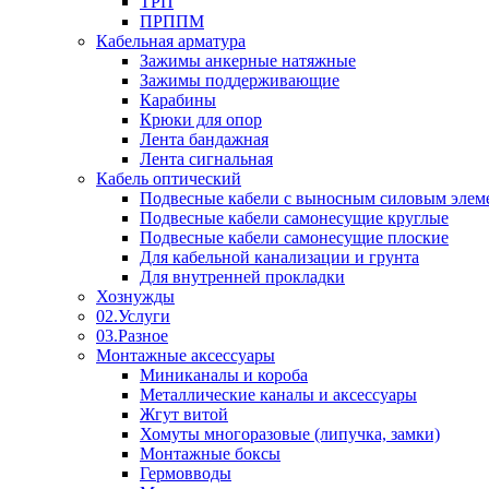
ТРП
ПРППМ
Кабельная арматура
Зажимы анкерные натяжные
Зажимы поддерживающие
Карабины
Крюки для опор
Лента бандажная
Лента сигнальная
Кабель оптический
Подвесные кабели с выносным силовым элем
Подвесные кабели самонесущие круглые
Подвесные кабели самонесущие плоские
Для кабельной канализации и грунта
Для внутренней прокладки
Хознужды
02.Услуги
03.Разное
Монтажные аксессуары
Миниканалы и короба
Металлические каналы и аксессуары
Жгут витой
Хомуты многоразовые (липучка, замки)
Монтажные боксы
Гермовводы