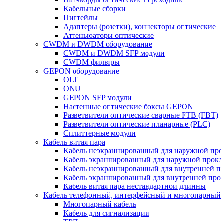
Кабельные сборки
Пигтейлы
Адаптеры (розетки), коннекторы оптические
Аттеньюаторы оптические
CWDM и DWDM оборудование
CWDM и DWDM SFP модули
CWDM фильтры
GEPON оборудование
OLT
ONU
GEPON SFP модули
Настенные оптические боксы GEPON
Разветвители оптические сварные FTB (FBT)
Разветвители оптические планарные (PLC)
Сплиттерные модули
Кабель витая пара
Кабель неэкраннированный для наружной пр
Кабель экраннированный для наружной прок
Кабель неэкраннированный для внутренней 
Кабель экраннированный для внутренней пр
Кабель витая пара нестандартной длинны
Кабель телефонный, интерфейсный и многопарный
Многопарный кабель
Кабель для сигнализации