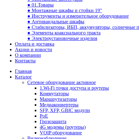
● 01.Товары
● Монтажные шкафы и стойки 19"
● Инструменты и измерительное оборудование
● Антивандальные шкафы
● Стабилизаторы, ИБП, аккумуляторы, солнечные 
● Элементы коаксиального тракта
● Электроустановочные изделия
Оплата и доставка
Акции и новости
О компании
Контакты
Главная
Каталог
Сетевое оборудование активное
1.Wi-Fi точки доступа и роутеры
Коммутаторы
Маршрутизаторы
Медиаконвертеры
SFP, XFP, GBIC модули
PoE
Грозозащита
4G модемы (роутеры)
VOIP оборудование
Видеонаблюдение