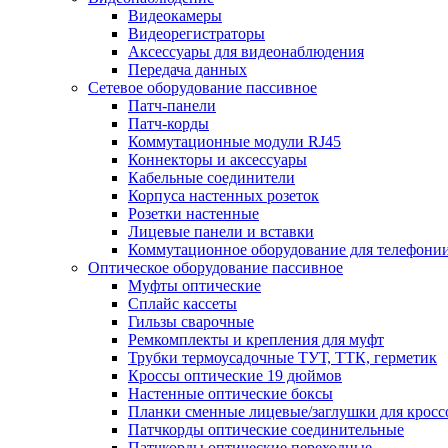
Видеокамеры
Видеорегистраторы
Аксессуары для видеонаблюдения
Передача данных
Сетевое оборудование пассивное
Патч-панели
Патч-корды
Коммутационные модули RJ45
Коннекторы и аксессуары
Кабельные соединители
Корпуса настенных розеток
Розетки настенные
Лицевые панели и вставки
Коммутационное оборудование для телефони
Оптическое оборудование пассивное
Муфты оптические
Сплайс кассеты
Гильзы сварочные
Ремкомплекты и крепления для муфт
Трубки термоусадочные ТУТ, ТТК, герметик
Кроссы оптические 19 дюймов
Настенные оптические боксы
Планки сменные лицевые/заглушки для кросс
Патчкорды оптические соединительные
Патчкорды оптические переходные