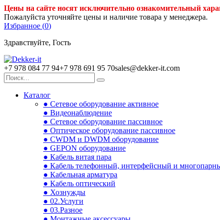
Цены на сайте носят исключительно ознакомительный хара
Пожалуйста уточняйте цены и наличие товара у менеджера.
Избранное (
0
)
Здравствуйте, Гость
+7 978 084 77 94
+7 978 691 95 70
sales@dekker-it.com
Каталог
● Сетевое оборудование активное
● Видеонаблюдение
● Сетевое оборудование пассивное
● Оптическое оборудование пассивное
● CWDM и DWDM оборудование
● GEPON оборудование
● Кабель витая пара
● Кабель телефонный, интерфейсный и многопарн
● Кабельная арматура
● Кабель оптический
● Хознужды
● 02.Услуги
● 03.Разное
● Монтажные аксессуары