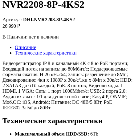
NVR2208-8P-4KS2
Артикул:
DHI-NVR2208-8P-4KS2
26 990 ₽
В Наличии:
нет в наличии
Описание
Технические характеристики
Видеорегистратор IP 8-и канальный 4K c 8-ю РoЕ портами;
Входящий поток на запись: до 80Мбит/с; Поддерживаемые
форматы сжатия: H.265/H.264; Запись: разрешение до 8Мп;
Декодирование: 4кн х 1080Р х 30к/с/1кн х 8Мп х 30к/с; HDD:
2 SATA3 до 6Тб каждый; PoE: 8 портов; Видеовыходы: 1
HDMI, 1 VGA; Сеть: 1 порт 1000Мбит/с; USB: 2 порта 2.0;
Аудио вх./вых.: 1/1 для дуплексной связи; Easy4IP, ONVIF;
Моб.ОС: iOS, Android; Питание: DC 48В/5.8Вт, PoE
IEEE802.3at/af до 80Вт
Технические характеристики
Максимальный объем HDD/SSD:
6Tb