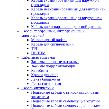
Кабель экраннированный для наружной
прокладки
Кабель неэкраннированный для внутренней
прокладки
Кабель экраннированный для внутренней
прокладки
Кабель витая пара нестандартной длинны
Кабель телефонный, интерфейсный и
многопарный
Многопарный кабель
Кабель для сигнализации
ТРП
ПРППМ
Кабельная арматура
Зажимы анкерные натяжные
Зажимы поддерживающие
Карабины
Крюки для опор
Лента бандажная
Лента сигнальная
Кабель оптический
Подвесные кабели с выносным силовым
элементом
Подвесные кабели самонесущие круглые
Подвесные кабели самонесущие плоские