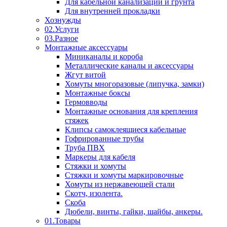
Для кабельной канализации и грунта
Для внутренней прокладки
Хознужды
02.Услуги
03.Разное
Монтажные аксессуары
Миниканалы и короба
Металлические каналы и аксессуары
Жгут витой
Хомуты многоразовые (липучка, замки)
Монтажные боксы
Гермовводы
Монтажные основания для крепления
стяжек
Клипсы самоклеящиеся кабельные
Гофрированные трубы
Труба ПВХ
Маркеры для кабеля
Стяжки и хомуты
Стяжки и хомуты маркировочные
Хомуты из нержавеющей стали
Скотч, изолента.
Скоба
Дюбели, винты, гайки, шайбы, анкеры.
01.Товары