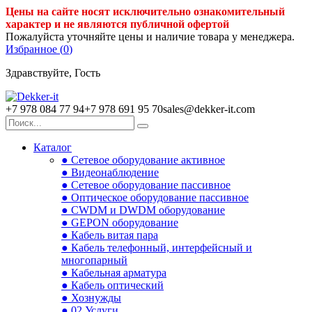
Цены на сайте носят исключительно ознакомительный
характер и не являются публичной офертой
Пожалуйста уточняйте цены и наличие товара у менеджера.
Избранное (
0
)
Здравствуйте, Гость
+7 978 084 77 94
+7 978 691 95 70
sales@dekker-it.com
Каталог
● Сетевое оборудование активное
● Видеонаблюдение
● Сетевое оборудование пассивное
● Оптическое оборудование пассивное
● CWDM и DWDM оборудование
● GEPON оборудование
● Кабель витая пара
● Кабель телефонный, интерфейсный и
многопарный
● Кабельная арматура
● Кабель оптический
● Хознужды
● 02.Услуги