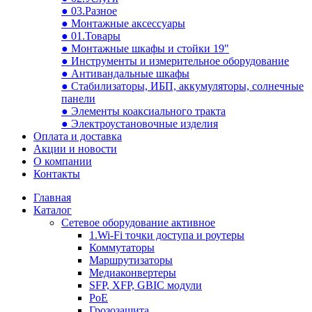
● 03.Разное
● Монтажные аксессуары
● 01.Товары
● Монтажные шкафы и стойки 19"
● Инструменты и измерительное оборудование
● Антивандальные шкафы
● Стабилизаторы, ИБП, аккумуляторы, солнечные
панели
● Элементы коаксиального тракта
● Электроустановочные изделия
Оплата и доставка
Акции и новости
О компании
Контакты
Главная
Каталог
Сетевое оборудование активное
1.Wi-Fi точки доступа и роутеры
Коммутаторы
Маршрутизаторы
Медиаконвертеры
SFP, XFP, GBIC модули
PoE
Грозозащита