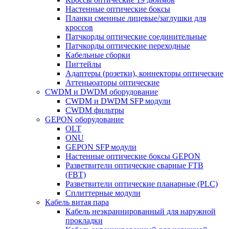
Настенные оптические боксы
Планки сменные лицевые/заглушки для
кроссов
Патчкорды оптические соединительные
Патчкорды оптические переходные
Кабельные сборки
Пигтейлы
Адаптеры (розетки), коннекторы оптические
Аттеньюаторы оптические
CWDM и DWDM оборудование
CWDM и DWDM SFP модули
CWDM фильтры
GEPON оборудование
OLT
ONU
GEPON SFP модули
Настенные оптические боксы GEPON
Разветвители оптические сварные FTB
(FBT)
Разветвители оптические планарные (PLC)
Сплиттерные модули
Кабель витая пара
Кабель неэкраннированный для наружной
прокладки