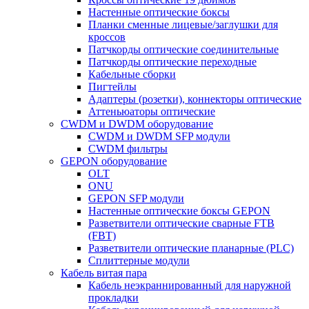
Настенные оптические боксы
Планки сменные лицевые/заглушки для
кроссов
Патчкорды оптические соединительные
Патчкорды оптические переходные
Кабельные сборки
Пигтейлы
Адаптеры (розетки), коннекторы оптические
Аттеньюаторы оптические
CWDM и DWDM оборудование
CWDM и DWDM SFP модули
CWDM фильтры
GEPON оборудование
OLT
ONU
GEPON SFP модули
Настенные оптические боксы GEPON
Разветвители оптические сварные FTB
(FBT)
Разветвители оптические планарные (PLC)
Сплиттерные модули
Кабель витая пара
Кабель неэкраннированный для наружной
прокладки