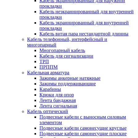
Кабель экраннированный для наружной
прокладки
Кабель неэкраннированный для внутренней
прокладки
Кабель экраннированный для внутренней
прокладки
Кабель витая пара нестандартной длинны
Кабель телефонный, интерфейсный и
многопарный
Многопарный кабель
Кабель для сигнализации
ТРП
ПРППМ
Кабельная арматура
Зажимы анкерные натяжные
Зажимы поддерживающие
Карабины
Крюки для опор
Лента бандажная
Лента сигнальная
Кабель оптический
Подвесные кабели с выносным силовым
элементом
Подвесные кабели самонесущие круглые
Подвесные кабели самонесущие плоские