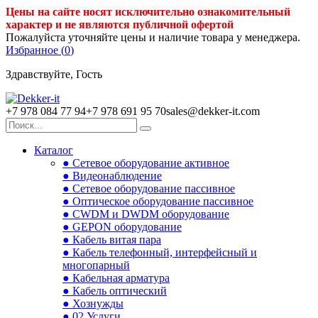
Цены на сайте носят исключительно ознакомительный
характер и не являются публичной офертой
Пожалуйста уточняйте цены и наличие товара у менеджера.
Избранное (
0
)
Здравствуйте, Гость
+7 978 084 77 94
+7 978 691 95 70
sales@dekker-it.com
Каталог
● Сетевое оборудование активное
● Видеонаблюдение
● Сетевое оборудование пассивное
● Оптическое оборудование пассивное
● CWDM и DWDM оборудование
● GEPON оборудование
● Кабель витая пара
● Кабель телефонный, интерфейсный и
многопарный
● Кабельная арматура
● Кабель оптический
● Хознужды
● 02.Услуги