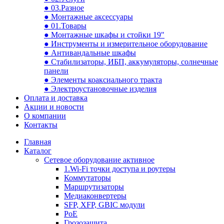
● 03.Разное
● Монтажные аксессуары
● 01.Товары
● Монтажные шкафы и стойки 19"
● Инструменты и измерительное оборудование
● Антивандальные шкафы
● Стабилизаторы, ИБП, аккумуляторы, солнечные
панели
● Элементы коаксиального тракта
● Электроустановочные изделия
Оплата и доставка
Акции и новости
О компании
Контакты
Главная
Каталог
Сетевое оборудование активное
1.Wi-Fi точки доступа и роутеры
Коммутаторы
Маршрутизаторы
Медиаконвертеры
SFP, XFP, GBIC модули
PoE
Грозозащита