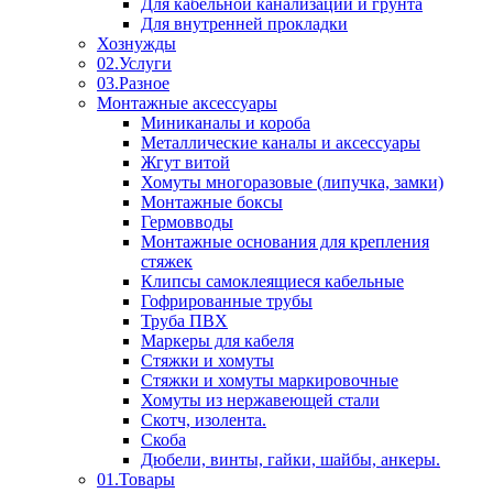
Для кабельной канализации и грунта
Для внутренней прокладки
Хознужды
02.Услуги
03.Разное
Монтажные аксессуары
Миниканалы и короба
Металлические каналы и аксессуары
Жгут витой
Хомуты многоразовые (липучка, замки)
Монтажные боксы
Гермовводы
Монтажные основания для крепления
стяжек
Клипсы самоклеящиеся кабельные
Гофрированные трубы
Труба ПВХ
Маркеры для кабеля
Стяжки и хомуты
Стяжки и хомуты маркировочные
Хомуты из нержавеющей стали
Скотч, изолента.
Скоба
Дюбели, винты, гайки, шайбы, анкеры.
01.Товары