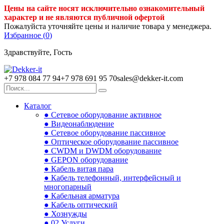
Цены на сайте носят исключительно ознакомительный
характер и не являются публичной офертой
Пожалуйста уточняйте цены и наличие товара у менеджера.
Избранное (
0
)
Здравствуйте, Гость
+7 978 084 77 94
+7 978 691 95 70
sales@dekker-it.com
Каталог
● Сетевое оборудование активное
● Видеонаблюдение
● Сетевое оборудование пассивное
● Оптическое оборудование пассивное
● CWDM и DWDM оборудование
● GEPON оборудование
● Кабель витая пара
● Кабель телефонный, интерфейсный и
многопарный
● Кабельная арматура
● Кабель оптический
● Хознужды
● 02.Услуги