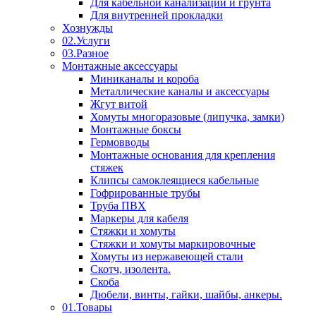
Для кабельной канализации и грунта
Для внутренней прокладки
Хознужды
02.Услуги
03.Разное
Монтажные аксессуары
Миниканалы и короба
Металлические каналы и аксессуары
Жгут витой
Хомуты многоразовые (липучка, замки)
Монтажные боксы
Гермовводы
Монтажные основания для крепления
стяжек
Клипсы самоклеящиеся кабельные
Гофрированные трубы
Труба ПВХ
Маркеры для кабеля
Стяжки и хомуты
Стяжки и хомуты маркировочные
Хомуты из нержавеющей стали
Скотч, изолента.
Скоба
Дюбели, винты, гайки, шайбы, анкеры.
01.Товары