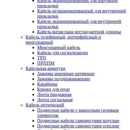
Кабель экраннированный для наружной
прокладки
Кабель неэкраннированный для внутренней
прокладки
Кабель экраннированный для внутренней
прокладки
Кабель витая пара нестандартной длинны
Кабель телефонный, интерфейсный и
многопарный
Многопарный кабель
Кабель для сигнализации
ТРП
ПРППМ
Кабельная арматура
Зажимы анкерные натяжные
Зажимы поддерживающие
Карабины
Крюки для опор
Лента бандажная
Лента сигнальная
Кабель оптический
Подвесные кабели с выносным силовым
элементом
Подвесные кабели самонесущие круглые
Подвесные кабели самонесущие плоские