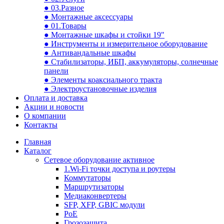
● 03.Разное
● Монтажные аксессуары
● 01.Товары
● Монтажные шкафы и стойки 19"
● Инструменты и измерительное оборудование
● Антивандальные шкафы
● Стабилизаторы, ИБП, аккумуляторы, солнечные
панели
● Элементы коаксиального тракта
● Электроустановочные изделия
Оплата и доставка
Акции и новости
О компании
Контакты
Главная
Каталог
Сетевое оборудование активное
1.Wi-Fi точки доступа и роутеры
Коммутаторы
Маршрутизаторы
Медиаконвертеры
SFP, XFP, GBIC модули
PoE
Грозозащита