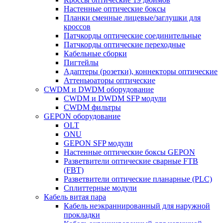
Настенные оптические боксы
Планки сменные лицевые/заглушки для
кроссов
Патчкорды оптические соединительные
Патчкорды оптические переходные
Кабельные сборки
Пигтейлы
Адаптеры (розетки), коннекторы оптические
Аттеньюаторы оптические
CWDM и DWDM оборудование
CWDM и DWDM SFP модули
CWDM фильтры
GEPON оборудование
OLT
ONU
GEPON SFP модули
Настенные оптические боксы GEPON
Разветвители оптические сварные FTB
(FBT)
Разветвители оптические планарные (PLC)
Сплиттерные модули
Кабель витая пара
Кабель неэкраннированный для наружной
прокладки