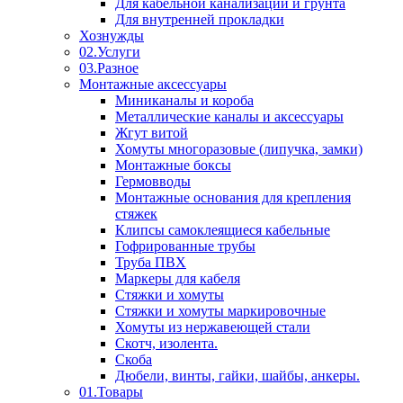
Для кабельной канализации и грунта
Для внутренней прокладки
Хознужды
02.Услуги
03.Разное
Монтажные аксессуары
Миниканалы и короба
Металлические каналы и аксессуары
Жгут витой
Хомуты многоразовые (липучка, замки)
Монтажные боксы
Гермовводы
Монтажные основания для крепления
стяжек
Клипсы самоклеящиеся кабельные
Гофрированные трубы
Труба ПВХ
Маркеры для кабеля
Стяжки и хомуты
Стяжки и хомуты маркировочные
Хомуты из нержавеющей стали
Скотч, изолента.
Скоба
Дюбели, винты, гайки, шайбы, анкеры.
01.Товары