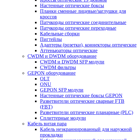
Настенные оптические боксы
Планки сменные лицевые/заглушки для
кроссов
Патчкорды оптические соединительные
Патчкорды оптические переходные
Кабельные сборки
Пигтейлы
Адаптеры (розетки), коннекторы оптические
Аттеньюаторы оптические
CWDM и DWDM оборудование
CWDM и DWDM SFP модули
CWDM фильтры
GEPON оборудование
OLT
ONU
GEPON SFP модули
Настенные оптические боксы GEPON
Разветвители оптические сварные FTB
(FBT)
Разветвители оптические планарные (PLC)
Сплиттерные модули
Кабель витая пара
Кабель неэкраннированный для наружной
прокладки