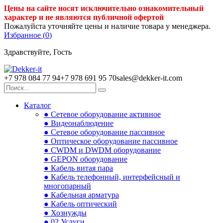
Цены на сайте носят исключительно ознакомительный
характер и не являются публичной офертой
Пожалуйста уточняйте цены и наличие товара у менеджера.
Избранное (
0
)
Здравствуйте, Гость
+7 978 084 77 94
+7 978 691 95 70
sales@dekker-it.com
Каталог
● Сетевое оборудование активное
● Видеонаблюдение
● Сетевое оборудование пассивное
● Оптическое оборудование пассивное
● CWDM и DWDM оборудование
● GEPON оборудование
● Кабель витая пара
● Кабель телефонный, интерфейсный и
многопарный
● Кабельная арматура
● Кабель оптический
● Хознужды
● 02.Услуги