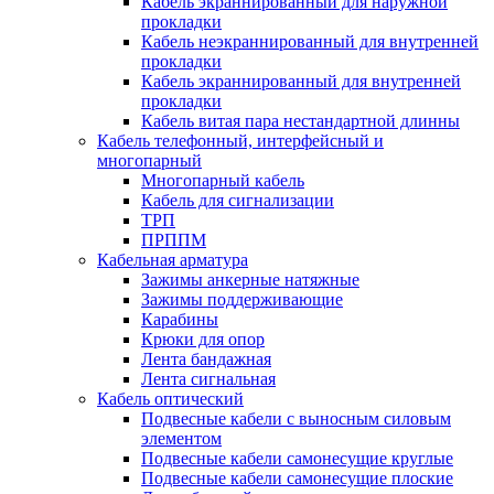
Кабель экраннированный для наружной
прокладки
Кабель неэкраннированный для внутренней
прокладки
Кабель экраннированный для внутренней
прокладки
Кабель витая пара нестандартной длинны
Кабель телефонный, интерфейсный и
многопарный
Многопарный кабель
Кабель для сигнализации
ТРП
ПРППМ
Кабельная арматура
Зажимы анкерные натяжные
Зажимы поддерживающие
Карабины
Крюки для опор
Лента бандажная
Лента сигнальная
Кабель оптический
Подвесные кабели с выносным силовым
элементом
Подвесные кабели самонесущие круглые
Подвесные кабели самонесущие плоские