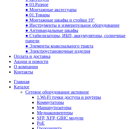
● 03.Разное
● Монтажные аксессуары
● 01.Товары
● Монтажные шкафы и стойки 19"
● Инструменты и измерительное оборудование
● Антивандальные шкафы
● Стабилизаторы, ИБП, аккумуляторы, солнечные
панели
● Элементы коаксиального тракта
● Электроустановочные изделия
Оплата и доставка
Акции и новости
О компании
Контакты
Главная
Каталог
Сетевое оборудование активное
1.Wi-Fi точки доступа и роутеры
Коммутаторы
Маршрутизаторы
Медиаконвертеры
SFP, XFP, GBIC модули
PoE
Грозозащита