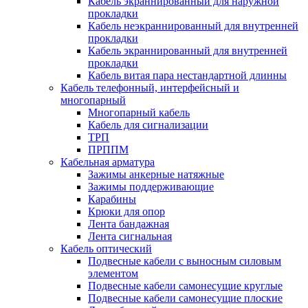
Кабель экраннированный для наружной
прокладки
Кабель неэкраннированный для внутренней
прокладки
Кабель экраннированный для внутренней
прокладки
Кабель витая пара нестандартной длинны
Кабель телефонный, интерфейсный и
многопарный
Многопарный кабель
Кабель для сигнализации
ТРП
ПРППМ
Кабельная арматура
Зажимы анкерные натяжные
Зажимы поддерживающие
Карабины
Крюки для опор
Лента бандажная
Лента сигнальная
Кабель оптический
Подвесные кабели с выносным силовым
элементом
Подвесные кабели самонесущие круглые
Подвесные кабели самонесущие плоские