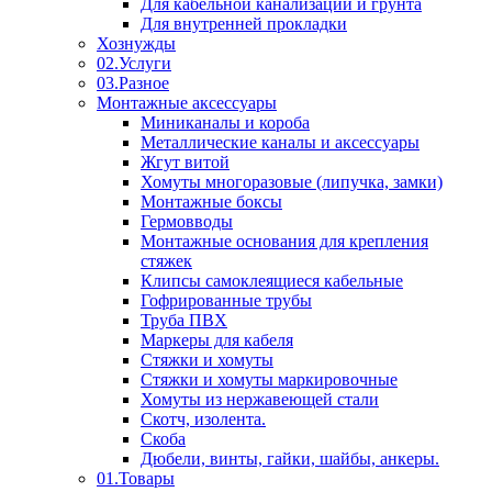
Для кабельной канализации и грунта
Для внутренней прокладки
Хознужды
02.Услуги
03.Разное
Монтажные аксессуары
Миниканалы и короба
Металлические каналы и аксессуары
Жгут витой
Хомуты многоразовые (липучка, замки)
Монтажные боксы
Гермовводы
Монтажные основания для крепления
стяжек
Клипсы самоклеящиеся кабельные
Гофрированные трубы
Труба ПВХ
Маркеры для кабеля
Стяжки и хомуты
Стяжки и хомуты маркировочные
Хомуты из нержавеющей стали
Скотч, изолента.
Скоба
Дюбели, винты, гайки, шайбы, анкеры.
01.Товары