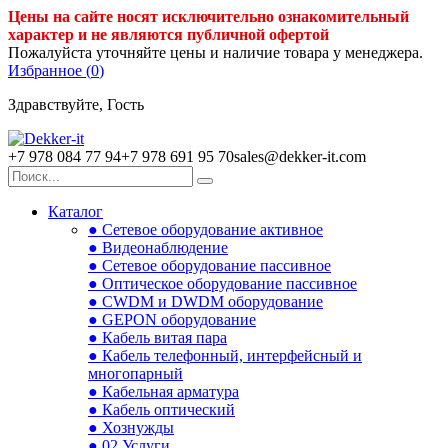
Цены на сайте носят исключительно ознакомительный
характер и не являются публичной офертой
Пожалуйста уточняйте цены и наличие товара у менеджера.
Избранное (
0
)
Здравствуйте, Гость
+7 978 084 77 94
+7 978 691 95 70
sales@dekker-it.com
Каталог
● Сетевое оборудование активное
● Видеонаблюдение
● Сетевое оборудование пассивное
● Оптическое оборудование пассивное
● CWDM и DWDM оборудование
● GEPON оборудование
● Кабель витая пара
● Кабель телефонный, интерфейсный и
многопарный
● Кабельная арматура
● Кабель оптический
● Хознужды
● 02.Услуги