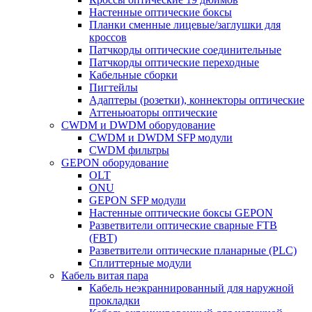
Настенные оптические боксы
Планки сменные лицевые/заглушки для
кроссов
Патчкорды оптические соединительные
Патчкорды оптические переходные
Кабельные сборки
Пигтейлы
Адаптеры (розетки), коннекторы оптические
Аттеньюаторы оптические
CWDM и DWDM оборудование
CWDM и DWDM SFP модули
CWDM фильтры
GEPON оборудование
OLT
ONU
GEPON SFP модули
Настенные оптические боксы GEPON
Разветвители оптические сварные FTB
(FBT)
Разветвители оптические планарные (PLC)
Сплиттерные модули
Кабель витая пара
Кабель неэкраннированный для наружной
прокладки