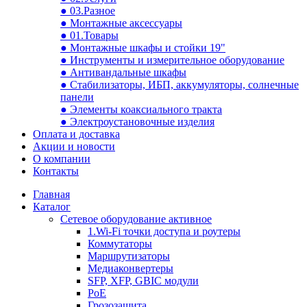
● 03.Разное
● Монтажные аксессуары
● 01.Товары
● Монтажные шкафы и стойки 19"
● Инструменты и измерительное оборудование
● Антивандальные шкафы
● Стабилизаторы, ИБП, аккумуляторы, солнечные
панели
● Элементы коаксиального тракта
● Электроустановочные изделия
Оплата и доставка
Акции и новости
О компании
Контакты
Главная
Каталог
Сетевое оборудование активное
1.Wi-Fi точки доступа и роутеры
Коммутаторы
Маршрутизаторы
Медиаконвертеры
SFP, XFP, GBIC модули
PoE
Грозозащита