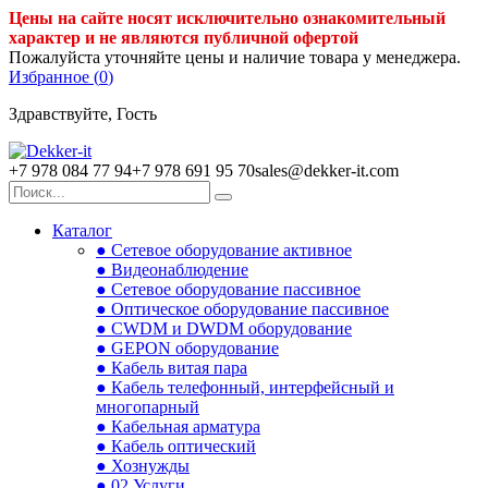
Цены на сайте носят исключительно ознакомительный
характер и не являются публичной офертой
Пожалуйста уточняйте цены и наличие товара у менеджера.
Избранное (
0
)
Здравствуйте, Гость
+7 978 084 77 94
+7 978 691 95 70
sales@dekker-it.com
Каталог
● Сетевое оборудование активное
● Видеонаблюдение
● Сетевое оборудование пассивное
● Оптическое оборудование пассивное
● CWDM и DWDM оборудование
● GEPON оборудование
● Кабель витая пара
● Кабель телефонный, интерфейсный и
многопарный
● Кабельная арматура
● Кабель оптический
● Хознужды
● 02.Услуги