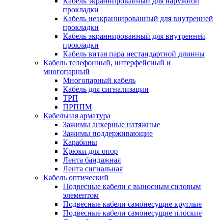
Кабель экраннированный для наружной
прокладки
Кабель неэкраннированный для внутренней
прокладки
Кабель экраннированный для внутренней
прокладки
Кабель витая пара нестандартной длинны
Кабель телефонный, интерфейсный и
многопарный
Многопарный кабель
Кабель для сигнализации
ТРП
ПРППМ
Кабельная арматура
Зажимы анкерные натяжные
Зажимы поддерживающие
Карабины
Крюки для опор
Лента бандажная
Лента сигнальная
Кабель оптический
Подвесные кабели с выносным силовым
элементом
Подвесные кабели самонесущие круглые
Подвесные кабели самонесущие плоские