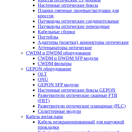
Настенные оптические боксы
Планки сменные лицевые/заглушки для
кроссов
Патчкорды оптические соединительные
Патчкорды оптические переходные
Кабельные сборки
Пигтейлы
Адаптеры (розетки), коннекторы оптические
Аттеньюаторы оптические
CWDM и DWDM оборудование
CWDM и DWDM SFP модули
CWDM фильтры
GEPON оборудование
OLT
ONU
GEPON SFP модули
Настенные оптические боксы GEPON
Разветвители оптические сварные FTB
(FBT)
Разветвители оптические планарные (PLC)
Сплиттерные модули
Кабель витая пара
Кабель неэкраннированный для наружной
прокладки