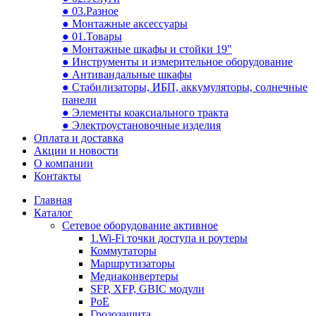
● 03.Разное
● Монтажные аксессуары
● 01.Товары
● Монтажные шкафы и стойки 19"
● Инструменты и измерительное оборудование
● Антивандальные шкафы
● Стабилизаторы, ИБП, аккумуляторы, солнечные
панели
● Элементы коаксиального тракта
● Электроустановочные изделия
Оплата и доставка
Акции и новости
О компании
Контакты
Главная
Каталог
Сетевое оборудование активное
1.Wi-Fi точки доступа и роутеры
Коммутаторы
Маршрутизаторы
Медиаконвертеры
SFP, XFP, GBIC модули
PoE
Грозозащита