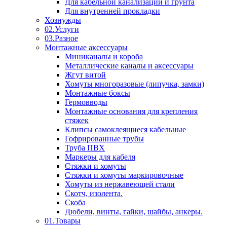
Для кабельной канализации и грунта
Для внутренней прокладки
Хознужды
02.Услуги
03.Разное
Монтажные аксессуары
Миниканалы и короба
Металлические каналы и аксессуары
Жгут витой
Хомуты многоразовые (липучка, замки)
Монтажные боксы
Гермовводы
Монтажные основания для крепления
стяжек
Клипсы самоклеящиеся кабельные
Гофрированные трубы
Труба ПВХ
Маркеры для кабеля
Стяжки и хомуты
Стяжки и хомуты маркировочные
Хомуты из нержавеющей стали
Скотч, изолента.
Скоба
Дюбели, винты, гайки, шайбы, анкеры.
01.Товары