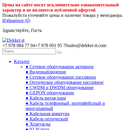
Цены на сайте носят исключительно ознакомительный
характер и не являются публичной офертой
Пожалуйста уточняйте цены и наличие товара у менеджера.
Избранное (
0
)
Здравствуйте, Гость
+7 978 084 77 94
+7 978 691 95 70
sales@dekker-it.com
Каталог
● Сетевое оборудование активное
● Видеонаблюдение
● Сетевое оборудование пассивное
● Оптическое оборудование пассивное
● CWDM и DWDM оборудование
● GEPON оборудование
● Кабель витая пара
● Кабель телефонный, интерфейсный и
многопарный
● Кабельная арматура
● Кабель оптический
● Хознужды
● 02.Услуги