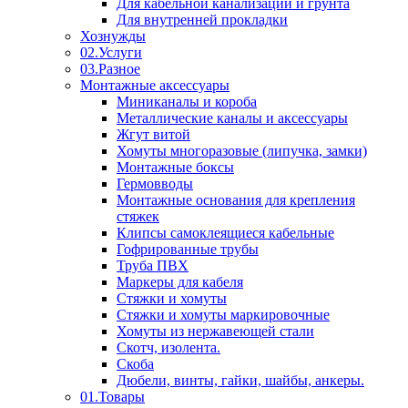
Для кабельной канализации и грунта
Для внутренней прокладки
Хознужды
02.Услуги
03.Разное
Монтажные аксессуары
Миниканалы и короба
Металлические каналы и аксессуары
Жгут витой
Хомуты многоразовые (липучка, замки)
Монтажные боксы
Гермовводы
Монтажные основания для крепления
стяжек
Клипсы самоклеящиеся кабельные
Гофрированные трубы
Труба ПВХ
Маркеры для кабеля
Стяжки и хомуты
Стяжки и хомуты маркировочные
Хомуты из нержавеющей стали
Скотч, изолента.
Скоба
Дюбели, винты, гайки, шайбы, анкеры.
01.Товары