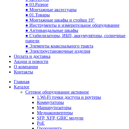
● 03.Разное
● Монтажные аксессуары
● 01.Товары
● Монтажные шкафы и стойки 19"
● Инструменты и измерительное оборудование
● Антивандальные шкафы
● Стабилизаторы, ИБП, аккумуляторы, солнечные
панели
● Элементы коаксиального тракта
● Электроустановочные изделия
Оплата и доставка
Акции и новости
О компании
Контакты
Главная
Каталог
Сетевое оборудование активное
1.Wi-Fi точки доступа и роутеры
Коммутаторы
Маршрутизаторы
Медиаконвертеры
SFP, XFP, GBIC модули
PoE
Грозозащита