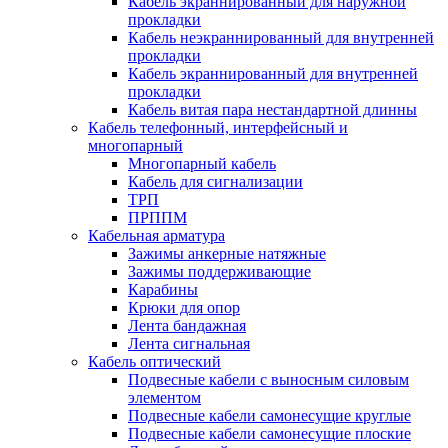
Кабель экраннированный для наружной
прокладки
Кабель неэкраннированный для внутренней
прокладки
Кабель экраннированный для внутренней
прокладки
Кабель витая пара нестандартной длинны
Кабель телефонный, интерфейсный и
многопарный
Многопарный кабель
Кабель для сигнализации
ТРП
ПРППМ
Кабельная арматура
Зажимы анкерные натяжные
Зажимы поддерживающие
Карабины
Крюки для опор
Лента бандажная
Лента сигнальная
Кабель оптический
Подвесные кабели с выносным силовым
элементом
Подвесные кабели самонесущие круглые
Подвесные кабели самонесущие плоские