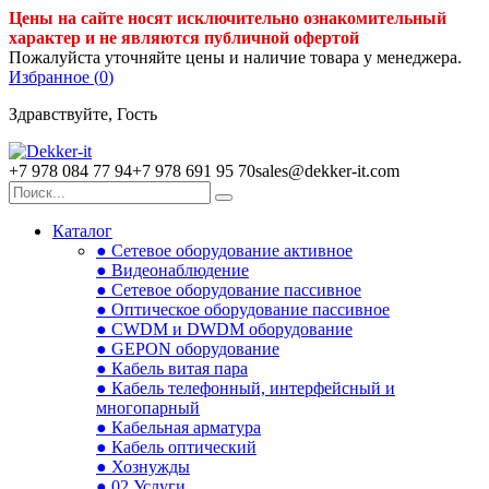
Цены на сайте носят исключительно ознакомительный
характер и не являются публичной офертой
Пожалуйста уточняйте цены и наличие товара у менеджера.
Избранное (
0
)
Здравствуйте, Гость
+7 978 084 77 94
+7 978 691 95 70
sales@dekker-it.com
Каталог
● Сетевое оборудование активное
● Видеонаблюдение
● Сетевое оборудование пассивное
● Оптическое оборудование пассивное
● CWDM и DWDM оборудование
● GEPON оборудование
● Кабель витая пара
● Кабель телефонный, интерфейсный и
многопарный
● Кабельная арматура
● Кабель оптический
● Хознужды
● 02.Услуги