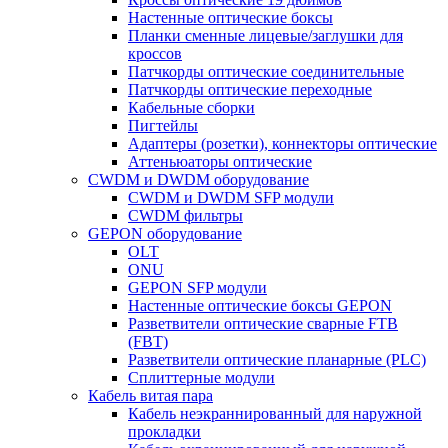
Настенные оптические боксы
Планки сменные лицевые/заглушки для
кроссов
Патчкорды оптические соединительные
Патчкорды оптические переходные
Кабельные сборки
Пигтейлы
Адаптеры (розетки), коннекторы оптические
Аттеньюаторы оптические
CWDM и DWDM оборудование
CWDM и DWDM SFP модули
CWDM фильтры
GEPON оборудование
OLT
ONU
GEPON SFP модули
Настенные оптические боксы GEPON
Разветвители оптические сварные FTB
(FBT)
Разветвители оптические планарные (PLC)
Сплиттерные модули
Кабель витая пара
Кабель неэкраннированный для наружной
прокладки