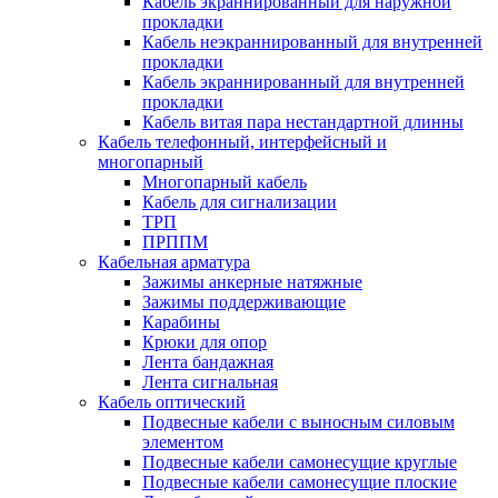
Кабель экраннированный для наружной
прокладки
Кабель неэкраннированный для внутренней
прокладки
Кабель экраннированный для внутренней
прокладки
Кабель витая пара нестандартной длинны
Кабель телефонный, интерфейсный и
многопарный
Многопарный кабель
Кабель для сигнализации
ТРП
ПРППМ
Кабельная арматура
Зажимы анкерные натяжные
Зажимы поддерживающие
Карабины
Крюки для опор
Лента бандажная
Лента сигнальная
Кабель оптический
Подвесные кабели с выносным силовым
элементом
Подвесные кабели самонесущие круглые
Подвесные кабели самонесущие плоские