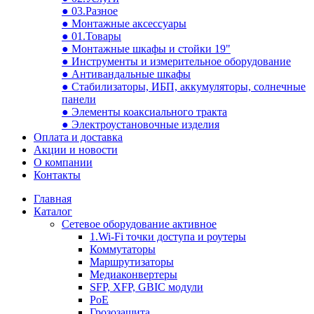
● 03.Разное
● Монтажные аксессуары
● 01.Товары
● Монтажные шкафы и стойки 19"
● Инструменты и измерительное оборудование
● Антивандальные шкафы
● Стабилизаторы, ИБП, аккумуляторы, солнечные
панели
● Элементы коаксиального тракта
● Электроустановочные изделия
Оплата и доставка
Акции и новости
О компании
Контакты
Главная
Каталог
Сетевое оборудование активное
1.Wi-Fi точки доступа и роутеры
Коммутаторы
Маршрутизаторы
Медиаконвертеры
SFP, XFP, GBIC модули
PoE
Грозозащита