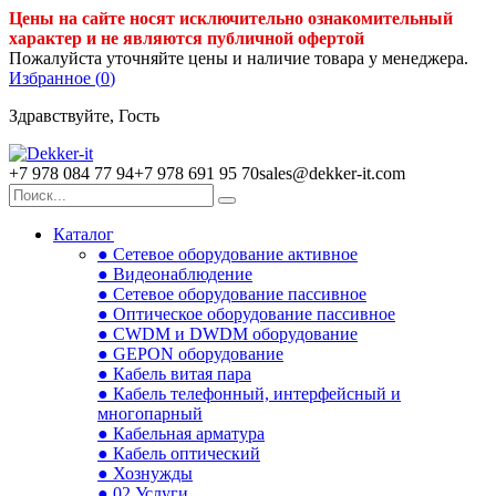
Цены на сайте носят исключительно ознакомительный
характер и не являются публичной офертой
Пожалуйста уточняйте цены и наличие товара у менеджера.
Избранное (
0
)
Здравствуйте, Гость
+7 978 084 77 94
+7 978 691 95 70
sales@dekker-it.com
Каталог
● Сетевое оборудование активное
● Видеонаблюдение
● Сетевое оборудование пассивное
● Оптическое оборудование пассивное
● CWDM и DWDM оборудование
● GEPON оборудование
● Кабель витая пара
● Кабель телефонный, интерфейсный и
многопарный
● Кабельная арматура
● Кабель оптический
● Хознужды
● 02.Услуги