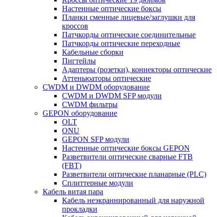
Настенные оптические боксы
Планки сменные лицевые/заглушки для
кроссов
Патчкорды оптические соединительные
Патчкорды оптические переходные
Кабельные сборки
Пигтейлы
Адаптеры (розетки), коннекторы оптические
Аттеньюаторы оптические
CWDM и DWDM оборудование
CWDM и DWDM SFP модули
CWDM фильтры
GEPON оборудование
OLT
ONU
GEPON SFP модули
Настенные оптические боксы GEPON
Разветвители оптические сварные FTB
(FBT)
Разветвители оптические планарные (PLC)
Сплиттерные модули
Кабель витая пара
Кабель неэкраннированный для наружной
прокладки