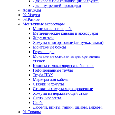
Для кабельной канализации и грунта
Для внутренней прокладки
Хознужды
02.Услуги
03.Разное
Монтажные аксессуары
Миниканалы и короба
Металлические каналы и аксессуары
Жгут витой
Хомуты многоразовые (липучка, замки)
Монтажные боксы
Гермовводы
Монтажные основания для крепления
стяжек
Клипсы самоклеящиеся кабельные
Гофрированные трубы
Труба ПВХ
Маркеры для кабеля
Стяжки и хомуты
Стяжки и хомуты маркировочные
Хомуты из нержавеющей стали
Скотч, изолента.
Скоба
Дюбели, винты, гайки, шайбы, анкеры.
01.Товары