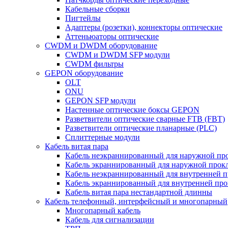
Кабельные сборки
Пигтейлы
Адаптеры (розетки), коннекторы оптические
Аттеньюаторы оптические
CWDM и DWDM оборудование
CWDM и DWDM SFP модули
CWDM фильтры
GEPON оборудование
OLT
ONU
GEPON SFP модули
Настенные оптические боксы GEPON
Разветвители оптические сварные FTB (FBT)
Разветвители оптические планарные (PLC)
Сплиттерные модули
Кабель витая пара
Кабель неэкраннированный для наружной пр
Кабель экраннированный для наружной прок
Кабель неэкраннированный для внутренней 
Кабель экраннированный для внутренней пр
Кабель витая пара нестандартной длинны
Кабель телефонный, интерфейсный и многопарный
Многопарный кабель
Кабель для сигнализации