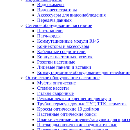
Видеокамеры
Видеорегистраторы
Аксессуары для видеонаблюдения
Передача данных
Сетевое оборудование пассивное
Патч-панели
Патч-корды
Коммутационные модули RJ45
Коннекторы и аксессуары
Кабельные соединители
Корпуса настенных розеток
Розетки настенные
Лицевые панели и вставки
Коммутационное оборудование для телефони
Оптическое оборудование пассивное
Муфты оптические
Сплайс кассеты
Гильзы сварочные
Ремкомплекты и крепления для муфт
Трубки термоусадочные ТУТ, ТТК, герметик
Кроссы оптические 19 дюймов
Настенные оптические боксы
Планки сменные лицевые/заглушки для кросс
Патчкорды оптические соединительные
Патчкорды оптические переходные