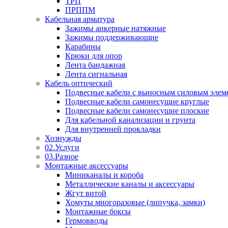
ТРП
ПРППМ
Кабельная арматура
Зажимы анкерные натяжные
Зажимы поддерживающие
Карабины
Крюки для опор
Лента бандажная
Лента сигнальная
Кабель оптический
Подвесные кабели с выносным силовым элем
Подвесные кабели самонесущие круглые
Подвесные кабели самонесущие плоские
Для кабельной канализации и грунта
Для внутренней прокладки
Хознужды
02.Услуги
03.Разное
Монтажные аксессуары
Миниканалы и короба
Металлические каналы и аксессуары
Жгут витой
Хомуты многоразовые (липучка, замки)
Монтажные боксы
Гермовводы