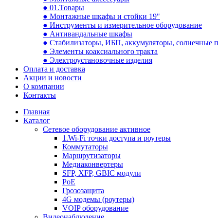
● 01.Товары
● Монтажные шкафы и стойки 19"
● Инструменты и измерительное оборудование
● Антивандальные шкафы
● Стабилизаторы, ИБП, аккумуляторы, солнечные 
● Элементы коаксиального тракта
● Электроустановочные изделия
Оплата и доставка
Акции и новости
О компании
Контакты
Главная
Каталог
Сетевое оборудование активное
1.Wi-Fi точки доступа и роутеры
Коммутаторы
Маршрутизаторы
Медиаконвертеры
SFP, XFP, GBIC модули
PoE
Грозозащита
4G модемы (роутеры)
VOIP оборудование
Видеонаблюдение