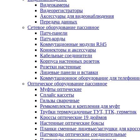
Видеокамеры
Видеорегистраторы
Аксессуары для видеонаблюдения
Передача данных
Сетевое оборудование пассивное
Патч-панели
Патч-корды
Коммутационные модули RJ45
Коннекторы и аксессуары
Кабельные соединители
Корпуса настенных розеток
Розетки настенные
Лицевые панели и вставки
Коммутационное оборудование для телефони
Оптическое оборудование пассивное
Муфты оптические
Сплайс кассеты
Гильзы сварочные
Ремкомплекты и крепления для муфт
Трубки термоусадочные ТУТ, ТТК, герметик
Кроссы оптические 19 дюймов
Настенные оптические боксы
Планки сменные лицевые/заглушки для кросс
Патчкорды оптические соединительные
Патчкорды оптические переходные