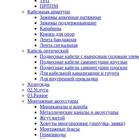
ТРП
ПРППМ
Кабельная арматура
Зажимы анкерные натяжные
Зажимы поддерживающие
Карабины
Крюки для опор
Лента бандажная
Лента сигнальная
Кабель оптический
Подвесные кабели с выносным силовым элем
Подвесные кабели самонесущие круглые
Подвесные кабели самонесущие плоские
Для кабельной канализации и грунта
Для внутренней прокладки
Хознужды
02.Услуги
03.Разное
Монтажные аксессуары
Миниканалы и короба
Металлические каналы и аксессуары
Жгут витой
Хомуты многоразовые (липучка, замки)
Монтажные боксы
Гермовводы