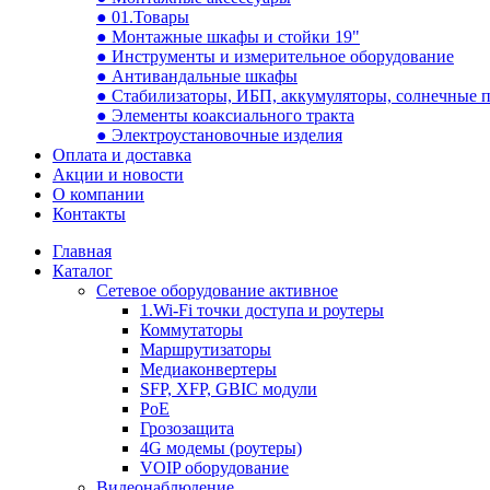
● 01.Товары
● Монтажные шкафы и стойки 19"
● Инструменты и измерительное оборудование
● Антивандальные шкафы
● Стабилизаторы, ИБП, аккумуляторы, солнечные 
● Элементы коаксиального тракта
● Электроустановочные изделия
Оплата и доставка
Акции и новости
О компании
Контакты
Главная
Каталог
Сетевое оборудование активное
1.Wi-Fi точки доступа и роутеры
Коммутаторы
Маршрутизаторы
Медиаконвертеры
SFP, XFP, GBIC модули
PoE
Грозозащита
4G модемы (роутеры)
VOIP оборудование
Видеонаблюдение