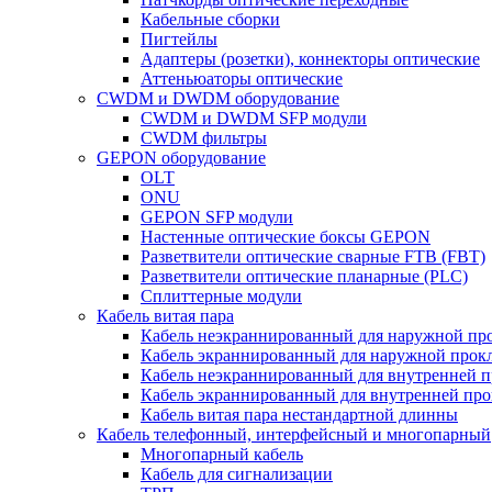
Кабельные сборки
Пигтейлы
Адаптеры (розетки), коннекторы оптические
Аттеньюаторы оптические
CWDM и DWDM оборудование
CWDM и DWDM SFP модули
CWDM фильтры
GEPON оборудование
OLT
ONU
GEPON SFP модули
Настенные оптические боксы GEPON
Разветвители оптические сварные FTB (FBT)
Разветвители оптические планарные (PLC)
Сплиттерные модули
Кабель витая пара
Кабель неэкраннированный для наружной пр
Кабель экраннированный для наружной прок
Кабель неэкраннированный для внутренней 
Кабель экраннированный для внутренней пр
Кабель витая пара нестандартной длинны
Кабель телефонный, интерфейсный и многопарный
Многопарный кабель
Кабель для сигнализации