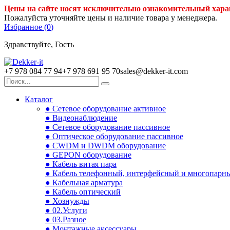
Цены на сайте носят исключительно ознакомительный хара
Пожалуйста уточняйте цены и наличие товара у менеджера.
Избранное (
0
)
Здравствуйте, Гость
+7 978 084 77 94
+7 978 691 95 70
sales@dekker-it.com
Каталог
● Сетевое оборудование активное
● Видеонаблюдение
● Сетевое оборудование пассивное
● Оптическое оборудование пассивное
● CWDM и DWDM оборудование
● GEPON оборудование
● Кабель витая пара
● Кабель телефонный, интерфейсный и многопарн
● Кабельная арматура
● Кабель оптический
● Хознужды
● 02.Услуги
● 03.Разное
● Монтажные аксессуары