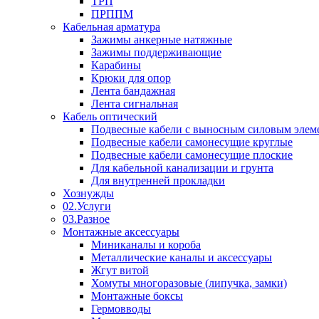
ТРП
ПРППМ
Кабельная арматура
Зажимы анкерные натяжные
Зажимы поддерживающие
Карабины
Крюки для опор
Лента бандажная
Лента сигнальная
Кабель оптический
Подвесные кабели с выносным силовым элем
Подвесные кабели самонесущие круглые
Подвесные кабели самонесущие плоские
Для кабельной канализации и грунта
Для внутренней прокладки
Хознужды
02.Услуги
03.Разное
Монтажные аксессуары
Миниканалы и короба
Металлические каналы и аксессуары
Жгут витой
Хомуты многоразовые (липучка, замки)
Монтажные боксы
Гермовводы