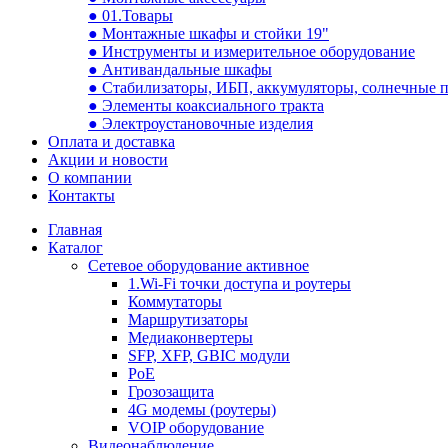
● 01.Товары
● Монтажные шкафы и стойки 19"
● Инструменты и измерительное оборудование
● Антивандальные шкафы
● Стабилизаторы, ИБП, аккумуляторы, солнечные 
● Элементы коаксиального тракта
● Электроустановочные изделия
Оплата и доставка
Акции и новости
О компании
Контакты
Главная
Каталог
Сетевое оборудование активное
1.Wi-Fi точки доступа и роутеры
Коммутаторы
Маршрутизаторы
Медиаконвертеры
SFP, XFP, GBIC модули
PoE
Грозозащита
4G модемы (роутеры)
VOIP оборудование
Видеонаблюдение