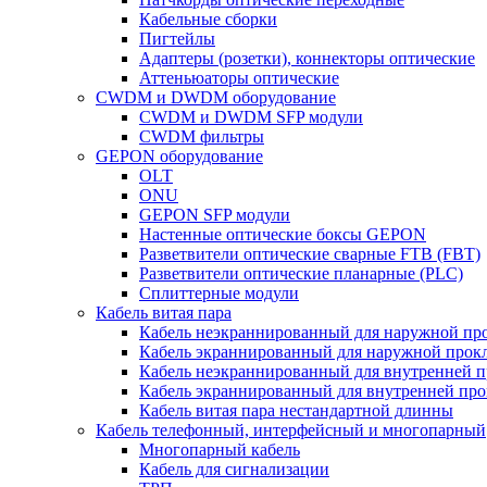
Кабельные сборки
Пигтейлы
Адаптеры (розетки), коннекторы оптические
Аттеньюаторы оптические
CWDM и DWDM оборудование
CWDM и DWDM SFP модули
CWDM фильтры
GEPON оборудование
OLT
ONU
GEPON SFP модули
Настенные оптические боксы GEPON
Разветвители оптические сварные FTB (FBT)
Разветвители оптические планарные (PLC)
Сплиттерные модули
Кабель витая пара
Кабель неэкраннированный для наружной пр
Кабель экраннированный для наружной прок
Кабель неэкраннированный для внутренней 
Кабель экраннированный для внутренней пр
Кабель витая пара нестандартной длинны
Кабель телефонный, интерфейсный и многопарный
Многопарный кабель
Кабель для сигнализации