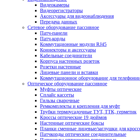
Видеокамеры
Видеорегистраторы
Аксессуары для видеонаблюдения
Передача данных
Сетевое оборудование пассивное
Патч-панели
Патч-корды
Коммутационные модули RJ45
Коннекторы и аксессуары
Кабельные соединители
Корпуса настенных розеток
Розетки настенные
Лицевые панели и вставки
Коммутационное оборудование для телефони
Оптическое оборудование пассивное
Муфты оптические
Сплайс кассеты
Гильзы сварочные
Ремкомплекты и крепления для муфт
Трубки термоусадочные ТУТ, ТТК, герметик
Кроссы оптические 19 дюймов
Настенные оптические боксы
Планки сменные лицевые/заглушки для кросс
Патчкорды оптические соединительные
Патчкорды оптические переходные