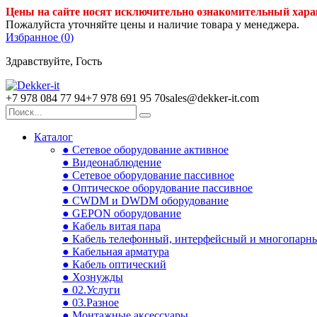
Цены на сайте носят исключительно ознакомительный хара
Пожалуйста уточняйте цены и наличие товара у менеджера.
Избранное (
0
)
Здравствуйте, Гость
+7 978 084 77 94
+7 978 691 95 70
sales@dekker-it.com
Каталог
● Сетевое оборудование активное
● Видеонаблюдение
● Сетевое оборудование пассивное
● Оптическое оборудование пассивное
● CWDM и DWDM оборудование
● GEPON оборудование
● Кабель витая пара
● Кабель телефонный, интерфейсный и многопарн
● Кабельная арматура
● Кабель оптический
● Хознужды
● 02.Услуги
● 03.Разное
● Монтажные аксессуары