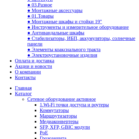
● 03.Разное
● Монтажные аксессуары
● 01.Товары
● Монтажные шкафы и стойки 19"
● Инструменты и измерительное оборудование
● Антивандальные шкафы
● Стабилизаторы, ИБП, аккумуляторы, солнечные
панели
● Элементы коаксиального тракта
● Электроустановочные изделия
Оплата и доставка
Акции и новости
О компании
Контакты
Главная
Каталог
Сетевое оборудование активное
1.Wi-Fi точки доступа и роутеры
Коммутаторы
Маршрутизаторы
Медиаконвертеры
SFP, XFP, GBIC модули
PoE
Грозозащита