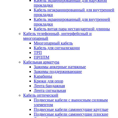
Кабель экраннированный для наружной
прокладки
Кабель неэкраннированный для внутренней
прокладки
Кабель экраннированный для внутренней
прокладки
Кабель витая пара нестандартной длинны
Кабель телефонный, интерфейсный и
многопарный
Многопарный кабель
Кабель для сигнализации
ТРП
ПРППМ
Кабельная арматура
Зажимы анкерные натяжные
Зажимы поддерживающие
Карабины
Крюки для опор
Лента бандажная
Лента сигнальная
Кабель оптический
Подвесные кабели с выносным силовым
элементом
Подвесные кабели самонесущие круглые
Подвесные кабели самонесущие плоские