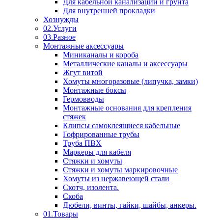
Для кабельной канализации и грунта
Для внутренней прокладки
Хознужды
02.Услуги
03.Разное
Монтажные аксессуары
Миниканалы и короба
Металлические каналы и аксессуары
Жгут витой
Хомуты многоразовые (липучка, замки)
Монтажные боксы
Гермовводы
Монтажные основания для крепления
стяжек
Клипсы самоклеящиеся кабельные
Гофрированные трубы
Труба ПВХ
Маркеры для кабеля
Стяжки и хомуты
Стяжки и хомуты маркировочные
Хомуты из нержавеющей стали
Скотч, изолента.
Скоба
Дюбели, винты, гайки, шайбы, анкеры.
01.Товары