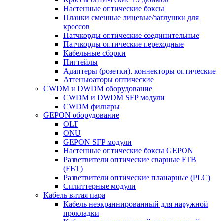
Настенные оптические боксы
Планки сменные лицевые/заглушки для
кроссов
Патчкорды оптические соединительные
Патчкорды оптические переходные
Кабельные сборки
Пигтейлы
Адаптеры (розетки), коннекторы оптические
Аттеньюаторы оптические
CWDM и DWDM оборудование
CWDM и DWDM SFP модули
CWDM фильтры
GEPON оборудование
OLT
ONU
GEPON SFP модули
Настенные оптические боксы GEPON
Разветвители оптические сварные FTB
(FBT)
Разветвители оптические планарные (PLC)
Сплиттерные модули
Кабель витая пара
Кабель неэкраннированный для наружной
прокладки