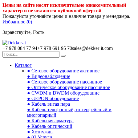
Цены на сайте носят исключительно ознакомительный
характер и не являются публичной офертой
Пожалуйста уточняйте цены и наличие товара у менеджера.
Избранное (
0
)
Здравствуйте, Гость
+7 978 084 77 94
+7 978 691 95 70
sales@dekker-it.com
Каталог
● Сетевое оборудование активное
● Видеонаблюдение
● Сетевое оборудование пассивное
● Оптическое оборудование пассивное
● CWDM и DWDM оборудование
● GEPON оборудование
● Кабель витая пара
● Кабель телефонный, интерфейсный и
многопарный
● Кабельная арматура
● Кабель оптический
● Хознужды
● 02.Услуги