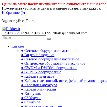
Цены на сайте носят исключительно ознакомительный хара
Пожалуйста уточняйте цены и наличие товара у менеджера.
Избранное (
0
)
Здравствуйте, Гость
+7 978 084 77 94
+7 978 691 95 70
sales@dekker-it.com
Каталог
● Сетевое оборудование активное
● Видеонаблюдение
● Сетевое оборудование пассивное
● Оптическое оборудование пассивное
● CWDM и DWDM оборудование
● GEPON оборудование
● Кабель витая пара
● Кабель телефонный, интерфейсный и многопарн
● Кабельная арматура
● Кабель оптический
● Хознужды
● 02.Услуги
● 03.Разное
● Монтажные аксессуары