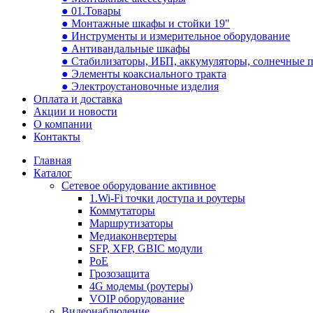
● 01.Товары
● Монтажные шкафы и стойки 19"
● Инструменты и измерительное оборудование
● Антивандальные шкафы
● Стабилизаторы, ИБП, аккумуляторы, солнечные 
● Элементы коаксиального тракта
● Электроустановочные изделия
Оплата и доставка
Акции и новости
О компании
Контакты
Главная
Каталог
Сетевое оборудование активное
1.Wi-Fi точки доступа и роутеры
Коммутаторы
Маршрутизаторы
Медиаконвертеры
SFP, XFP, GBIC модули
PoE
Грозозащита
4G модемы (роутеры)
VOIP оборудование
Видеонаблюдение