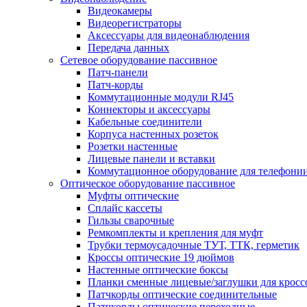
Видеокамеры
Видеорегистраторы
Аксессуары для видеонаблюдения
Передача данных
Сетевое оборудование пассивное
Патч-панели
Патч-корды
Коммутационные модули RJ45
Коннекторы и аксессуары
Кабельные соединители
Корпуса настенных розеток
Розетки настенные
Лицевые панели и вставки
Коммутационное оборудование для телефони
Оптическое оборудование пассивное
Муфты оптические
Сплайс кассеты
Гильзы сварочные
Ремкомплекты и крепления для муфт
Трубки термоусадочные ТУТ, ТТК, герметик
Кроссы оптические 19 дюймов
Настенные оптические боксы
Планки сменные лицевые/заглушки для кросс
Патчкорды оптические соединительные
Патчкорды оптические переходные