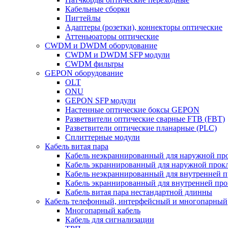
Кабельные сборки
Пигтейлы
Адаптеры (розетки), коннекторы оптические
Аттеньюаторы оптические
CWDM и DWDM оборудование
CWDM и DWDM SFP модули
CWDM фильтры
GEPON оборудование
OLT
ONU
GEPON SFP модули
Настенные оптические боксы GEPON
Разветвители оптические сварные FTB (FBT)
Разветвители оптические планарные (PLC)
Сплиттерные модули
Кабель витая пара
Кабель неэкраннированный для наружной пр
Кабель экраннированный для наружной прок
Кабель неэкраннированный для внутренней 
Кабель экраннированный для внутренней пр
Кабель витая пара нестандартной длинны
Кабель телефонный, интерфейсный и многопарный
Многопарный кабель
Кабель для сигнализации