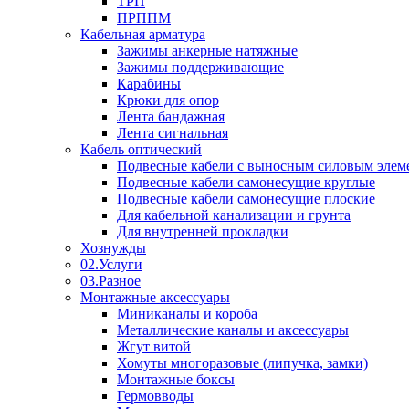
ТРП
ПРППМ
Кабельная арматура
Зажимы анкерные натяжные
Зажимы поддерживающие
Карабины
Крюки для опор
Лента бандажная
Лента сигнальная
Кабель оптический
Подвесные кабели с выносным силовым элем
Подвесные кабели самонесущие круглые
Подвесные кабели самонесущие плоские
Для кабельной канализации и грунта
Для внутренней прокладки
Хознужды
02.Услуги
03.Разное
Монтажные аксессуары
Миниканалы и короба
Металлические каналы и аксессуары
Жгут витой
Хомуты многоразовые (липучка, замки)
Монтажные боксы
Гермовводы