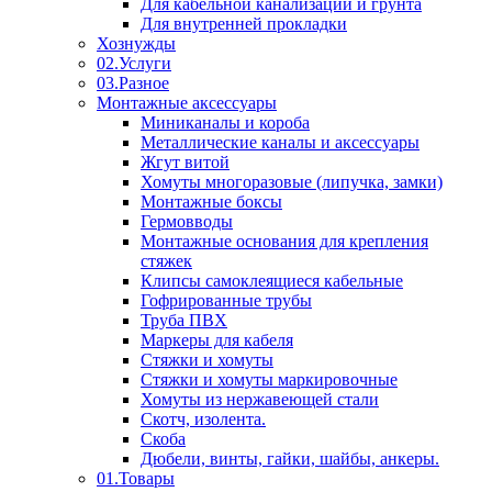
Для кабельной канализации и грунта
Для внутренней прокладки
Хознужды
02.Услуги
03.Разное
Монтажные аксессуары
Миниканалы и короба
Металлические каналы и аксессуары
Жгут витой
Хомуты многоразовые (липучка, замки)
Монтажные боксы
Гермовводы
Монтажные основания для крепления
стяжек
Клипсы самоклеящиеся кабельные
Гофрированные трубы
Труба ПВХ
Маркеры для кабеля
Стяжки и хомуты
Стяжки и хомуты маркировочные
Хомуты из нержавеющей стали
Скотч, изолента.
Скоба
Дюбели, винты, гайки, шайбы, анкеры.
01.Товары