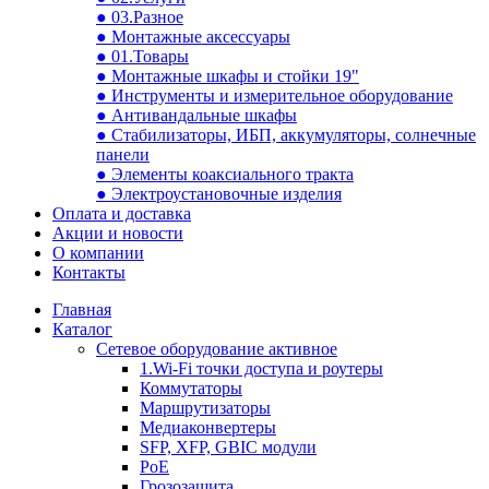
● 03.Разное
● Монтажные аксессуары
● 01.Товары
● Монтажные шкафы и стойки 19"
● Инструменты и измерительное оборудование
● Антивандальные шкафы
● Стабилизаторы, ИБП, аккумуляторы, солнечные
панели
● Элементы коаксиального тракта
● Электроустановочные изделия
Оплата и доставка
Акции и новости
О компании
Контакты
Главная
Каталог
Сетевое оборудование активное
1.Wi-Fi точки доступа и роутеры
Коммутаторы
Маршрутизаторы
Медиаконвертеры
SFP, XFP, GBIC модули
PoE
Грозозащита