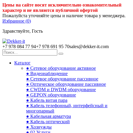
Цены на сайте носят исключительно ознакомительный
характер и не являются публичной офертой
Пожалуйста уточняйте цены и наличие товара у менеджера.
Избранное (
0
)
Здравствуйте, Гость
+7 978 084 77 94
+7 978 691 95 70
sales@dekker-it.com
Каталог
● Сетевое оборудование активное
● Видеонаблюдение
● Сетевое оборудование пассивное
● Оптическое оборудование пассивное
● CWDM и DWDM оборудование
● GEPON оборудование
● Кабель витая пара
● Кабель телефонный, интерфейсный и
многопарный
● Кабельная арматура
● Кабель оптический
● Хознужды
● 02.Услуги