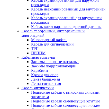
Кабель экраннированный для наружной
прокладки
Кабель неэкраннированный для внутренней
прокладки
Кабель экраннированный для внутренней
прокладки
Кабель витая пара нестандартной длинны
Кабель телефонный, интерфейсный и
многопарный
Многопарный кабель
Кабель для сигнализации
ТРП
ПРППМ
Кабельная арматура
Зажимы анкерные натяжные
Зажимы поддерживающие
Карабины
Крюки для опор
Лента бандажная
Лента сигнальная
Кабель оптический
Подвесные кабели с выносным силовым
элементом
Подвесные кабели самонесущие круглые
Подвесные кабели самонесущие плоские