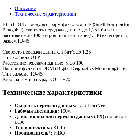
Описание
Технические характеристики
FT-S1-RJ45 - модуль с форм-фактором SFP (Small Form-factor
Pluggable), скорость передачи данных до 1,25 Гбит/с на
расстояние до 100 метров по витой паре (UTP) категории 5,
разъем RJ-45.
Скорость передачи данных, Гбит/с до 1,25
Тип волокна UTP
Расстояние передачи данных, м до 100
Наличие функции DDM (Digital Diagnostics Monitoring) Нет
Тип разъема: RJ-45
Рабочая температура, °C 0 ~ +70
Технические характеристики
Скорость передачи данных:
1.25 Гбит/сек
Рабочая дистанция:
100м
Длина волны для передачи данных (TX):
по витой
паре
Тип коннектора:
RJ-45
Производитель*:
FIBO