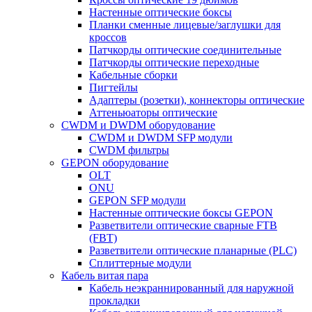
Настенные оптические боксы
Планки сменные лицевые/заглушки для
кроссов
Патчкорды оптические соединительные
Патчкорды оптические переходные
Кабельные сборки
Пигтейлы
Адаптеры (розетки), коннекторы оптические
Аттеньюаторы оптические
CWDM и DWDM оборудование
CWDM и DWDM SFP модули
CWDM фильтры
GEPON оборудование
OLT
ONU
GEPON SFP модули
Настенные оптические боксы GEPON
Разветвители оптические сварные FTB
(FBT)
Разветвители оптические планарные (PLC)
Сплиттерные модули
Кабель витая пара
Кабель неэкраннированный для наружной
прокладки