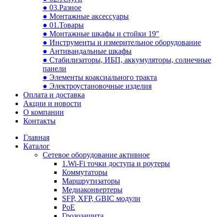
● 03.Разное
● Монтажные аксессуары
● 01.Товары
● Монтажные шкафы и стойки 19"
● Инструменты и измерительное оборудование
● Антивандальные шкафы
● Стабилизаторы, ИБП, аккумуляторы, солнечные
панели
● Элементы коаксиального тракта
● Электроустановочные изделия
Оплата и доставка
Акции и новости
О компании
Контакты
Главная
Каталог
Сетевое оборудование активное
1.Wi-Fi точки доступа и роутеры
Коммутаторы
Маршрутизаторы
Медиаконвертеры
SFP, XFP, GBIC модули
PoE
Грозозащита