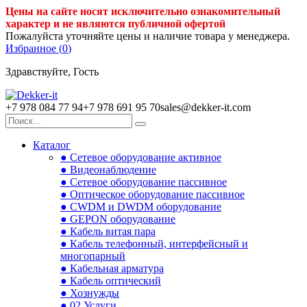
Цены на сайте носят исключительно ознакомительный
характер и не являются публичной офертой
Пожалуйста уточняйте цены и наличие товара у менеджера.
Избранное (
0
)
Здравствуйте, Гость
+7 978 084 77 94
+7 978 691 95 70
sales@dekker-it.com
Каталог
● Сетевое оборудование активное
● Видеонаблюдение
● Сетевое оборудование пассивное
● Оптическое оборудование пассивное
● CWDM и DWDM оборудование
● GEPON оборудование
● Кабель витая пара
● Кабель телефонный, интерфейсный и
многопарный
● Кабельная арматура
● Кабель оптический
● Хознужды
● 02.Услуги