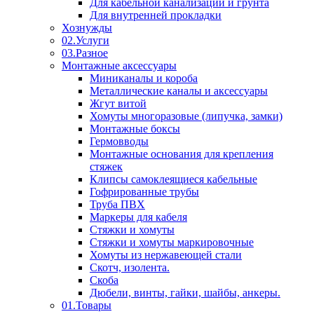
Для кабельной канализации и грунта
Для внутренней прокладки
Хознужды
02.Услуги
03.Разное
Монтажные аксессуары
Миниканалы и короба
Металлические каналы и аксессуары
Жгут витой
Хомуты многоразовые (липучка, замки)
Монтажные боксы
Гермовводы
Монтажные основания для крепления
стяжек
Клипсы самоклеящиеся кабельные
Гофрированные трубы
Труба ПВХ
Маркеры для кабеля
Стяжки и хомуты
Стяжки и хомуты маркировочные
Хомуты из нержавеющей стали
Скотч, изолента.
Скоба
Дюбели, винты, гайки, шайбы, анкеры.
01.Товары