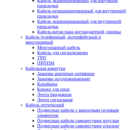
Кабель экраннированный для наружной
прокладки
Кабель неэкраннированный для внутренней
прокладки
Кабель экраннированный для внутренней
прокладки
Кабель витая пара нестандартной длинны
Кабель телефонный, интерфейсный и
многопарный
Многопарный кабель
Кабель для сигнализации
ТРП
ПРППМ
Кабельная арматура
Зажимы анкерные натяжные
Зажимы поддерживающие
Карабины
Крюки для опор
Лента бандажная
Лента сигнальная
Кабель оптический
Подвесные кабели с выносным силовым
элементом
Подвесные кабели самонесущие круглые
Подвесные кабели самонесущие плоские