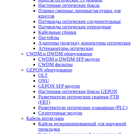
Настенные оптические боксы
Планки сменные лицевые/заглушки для
кроссов
Патчкорды оптические соединительные
Патчкорды оптические переходные
Кабельные сборки
Пигтейлы
Адаптеры (розетки), коннекторы оптические
Аттеньюаторы оптические
CWDM и DWDM оборудование
CWDM и DWDM SFP модули
CWDM фильтры
GEPON оборудование
OLT
ONU
GEPON SFP модули
Настенные оптические боксы GEPON
Разветвители оптические сварные FTB
(FBT)
Разветвители оптические планарные (PLC)
Сплиттерные модули
Кабель витая пара
Кабель неэкраннированный для наружной
прокладки