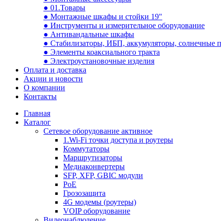
● 01.Товары
● Монтажные шкафы и стойки 19"
● Инструменты и измерительное оборудование
● Антивандальные шкафы
● Стабилизаторы, ИБП, аккумуляторы, солнечные 
● Элементы коаксиального тракта
● Электроустановочные изделия
Оплата и доставка
Акции и новости
О компании
Контакты
Главная
Каталог
Сетевое оборудование активное
1.Wi-Fi точки доступа и роутеры
Коммутаторы
Маршрутизаторы
Медиаконвертеры
SFP, XFP, GBIC модули
PoE
Грозозащита
4G модемы (роутеры)
VOIP оборудование
Видеонаблюдение