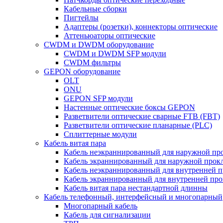
Кабельные сборки
Пигтейлы
Адаптеры (розетки), коннекторы оптические
Аттеньюаторы оптические
CWDM и DWDM оборудование
CWDM и DWDM SFP модули
CWDM фильтры
GEPON оборудование
OLT
ONU
GEPON SFP модули
Настенные оптические боксы GEPON
Разветвители оптические сварные FTB (FBT)
Разветвители оптические планарные (PLC)
Сплиттерные модули
Кабель витая пара
Кабель неэкраннированный для наружной пр
Кабель экраннированный для наружной прок
Кабель неэкраннированный для внутренней 
Кабель экраннированный для внутренней пр
Кабель витая пара нестандартной длинны
Кабель телефонный, интерфейсный и многопарный
Многопарный кабель
Кабель для сигнализации