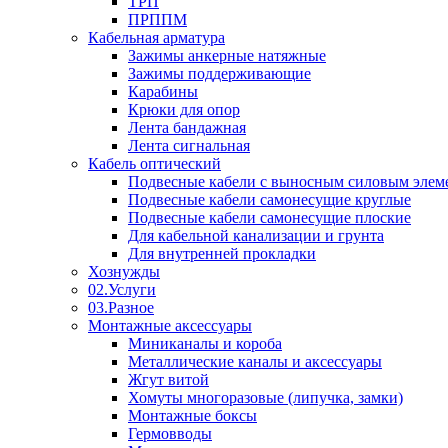
ТРП
ПРППМ
Кабельная арматура
Зажимы анкерные натяжные
Зажимы поддерживающие
Карабины
Крюки для опор
Лента бандажная
Лента сигнальная
Кабель оптический
Подвесные кабели с выносным силовым элем
Подвесные кабели самонесущие круглые
Подвесные кабели самонесущие плоские
Для кабельной канализации и грунта
Для внутренней прокладки
Хознужды
02.Услуги
03.Разное
Монтажные аксессуары
Миниканалы и короба
Металлические каналы и аксессуары
Жгут витой
Хомуты многоразовые (липучка, замки)
Монтажные боксы
Гермовводы