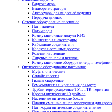
Видеокамеры
Видеорегистраторы
Аксессуары для видеонаблюдения
Передача данных
Сетевое оборудование пассивное
Патч-панели
Патч-корды
Коммутационные модули RJ45
Коннекторы и аксессуары
Кабельные соединители
Корпуса настенных розеток
Розетки настенные
Лицевые панели и вставки
Коммутационное оборудование для телефони
Оптическое оборудование пассивное
Муфты оптические
Сплайс кассеты
Гильзы сварочные
Ремкомплекты и крепления для муфт
Трубки термоусадочные ТУТ, ТТК, герметик
Кроссы оптические 19 дюймов
Настенные оптические боксы
Планки сменные лицевые/заглушки для кросс
Патчкорды оптические соединительные
Патчкорды оптические переходные