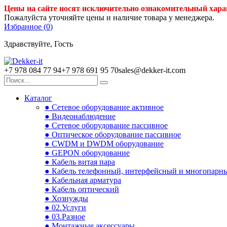
Цены на сайте носят исключительно ознакомительный хара
Пожалуйста уточняйте цены и наличие товара у менеджера.
Избранное (
0
)
Здравствуйте, Гость
+7 978 084 77 94
+7 978 691 95 70
sales@dekker-it.com
Каталог
● Сетевое оборудование активное
● Видеонаблюдение
● Сетевое оборудование пассивное
● Оптическое оборудование пассивное
● CWDM и DWDM оборудование
● GEPON оборудование
● Кабель витая пара
● Кабель телефонный, интерфейсный и многопарн
● Кабельная арматура
● Кабель оптический
● Хознужды
● 02.Услуги
● 03.Разное
● Монтажные аксессуары