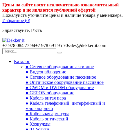
Цены на сайте носят исключительно ознакомительный
характер и не являются публичной офертой
Пожалуйста уточняйте цены и наличие товара у менеджера.
Избранное (
0
)
Здравствуйте, Гость
+7 978 084 77 94
+7 978 691 95 70
sales@dekker-it.com
Каталог
● Сетевое оборудование активное
● Видеонаблюдение
● Сетевое оборудование пассивное
● Оптическое оборудование пассивное
● CWDM и DWDM оборудование
● GEPON оборудование
● Кабель витая пара
● Кабель телефонный, интерфейсный и
многопарный
● Кабельная арматура
● Кабель оптический
● Хознужды
● 02.Услуги