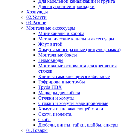
Для кабельной канализации и грунта
Для внутренней прокладки
Хознужды
02.Услуги
03.Разное
Монтажные аксессуары
Миниканалы и короба
Металлические каналы и аксессуары
Жгут витой
Хомуты многоразовые (липучка, замки)
Монтажные боксы
Гермовводы
Монтажные основания для крепления
стяжек
Клипсы самоклеящиеся кабельные
Гофрированные трубы
Труба ПВХ
Маркеры для кабеля
Стяжки и хомуты
Стяжки и хомуты маркировочные
Хомуты из нержавеющей стали
Скотч, изолента.
Скоба
Дюбели, винты, гайки, шайбы, анкеры.
01.Товары