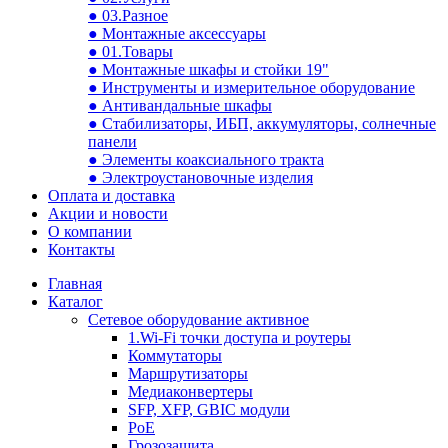
● 03.Разное
● Монтажные аксессуары
● 01.Товары
● Монтажные шкафы и стойки 19"
● Инструменты и измерительное оборудование
● Антивандальные шкафы
● Стабилизаторы, ИБП, аккумуляторы, солнечные
панели
● Элементы коаксиального тракта
● Электроустановочные изделия
Оплата и доставка
Акции и новости
О компании
Контакты
Главная
Каталог
Сетевое оборудование активное
1.Wi-Fi точки доступа и роутеры
Коммутаторы
Маршрутизаторы
Медиаконвертеры
SFP, XFP, GBIC модули
PoE
Грозозащита