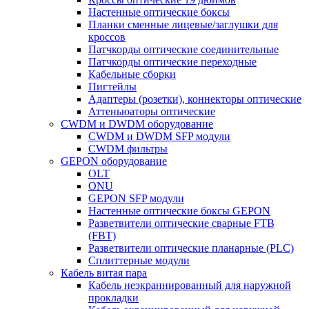
Настенные оптические боксы
Планки сменные лицевые/заглушки для
кроссов
Патчкорды оптические соединительные
Патчкорды оптические переходные
Кабельные сборки
Пигтейлы
Адаптеры (розетки), коннекторы оптические
Аттеньюаторы оптические
CWDM и DWDM оборудование
CWDM и DWDM SFP модули
CWDM фильтры
GEPON оборудование
OLT
ONU
GEPON SFP модули
Настенные оптические боксы GEPON
Разветвители оптические сварные FTB
(FBT)
Разветвители оптические планарные (PLC)
Сплиттерные модули
Кабель витая пара
Кабель неэкраннированный для наружной
прокладки