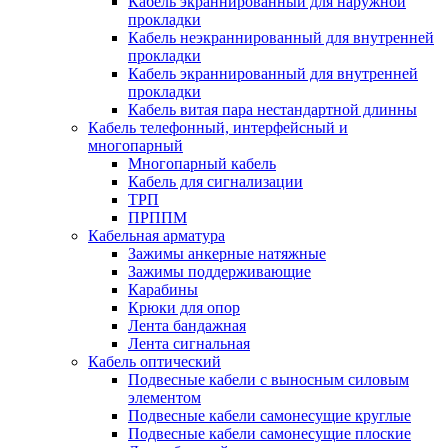
Кабель экраннированный для наружной
прокладки
Кабель неэкраннированный для внутренней
прокладки
Кабель экраннированный для внутренней
прокладки
Кабель витая пара нестандартной длинны
Кабель телефонный, интерфейсный и
многопарный
Многопарный кабель
Кабель для сигнализации
ТРП
ПРППМ
Кабельная арматура
Зажимы анкерные натяжные
Зажимы поддерживающие
Карабины
Крюки для опор
Лента бандажная
Лента сигнальная
Кабель оптический
Подвесные кабели с выносным силовым
элементом
Подвесные кабели самонесущие круглые
Подвесные кабели самонесущие плоские