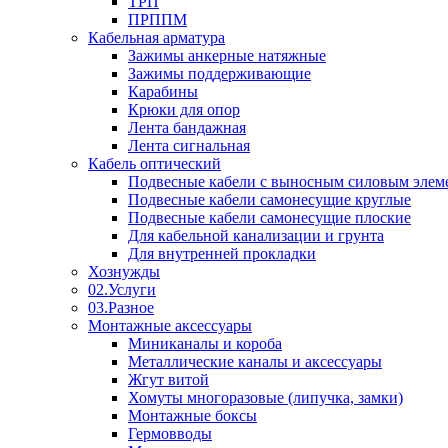
ТРП
ПРППМ
Кабельная арматура
Зажимы анкерные натяжные
Зажимы поддерживающие
Карабины
Крюки для опор
Лента бандажная
Лента сигнальная
Кабель оптический
Подвесные кабели с выносным силовым элем
Подвесные кабели самонесущие круглые
Подвесные кабели самонесущие плоские
Для кабельной канализации и грунта
Для внутренней прокладки
Хознужды
02.Услуги
03.Разное
Монтажные аксессуары
Миниканалы и короба
Металлические каналы и аксессуары
Жгут витой
Хомуты многоразовые (липучка, замки)
Монтажные боксы
Гермовводы