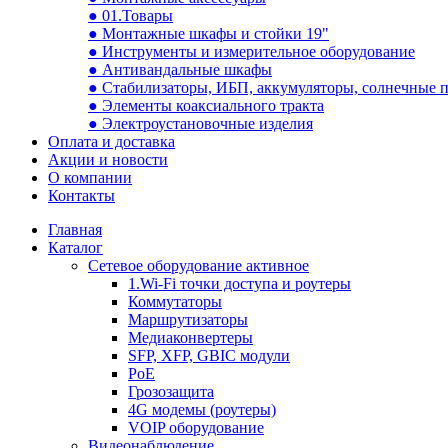
● 01.Товары
● Монтажные шкафы и стойки 19"
● Инструменты и измерительное оборудование
● Антивандальные шкафы
● Стабилизаторы, ИБП, аккумуляторы, солнечные 
● Элементы коаксиального тракта
● Электроустановочные изделия
Оплата и доставка
Акции и новости
О компании
Контакты
Главная
Каталог
Сетевое оборудование активное
1.Wi-Fi точки доступа и роутеры
Коммутаторы
Маршрутизаторы
Медиаконвертеры
SFP, XFP, GBIC модули
PoE
Грозозащита
4G модемы (роутеры)
VOIP оборудование
Видеонаблюдение