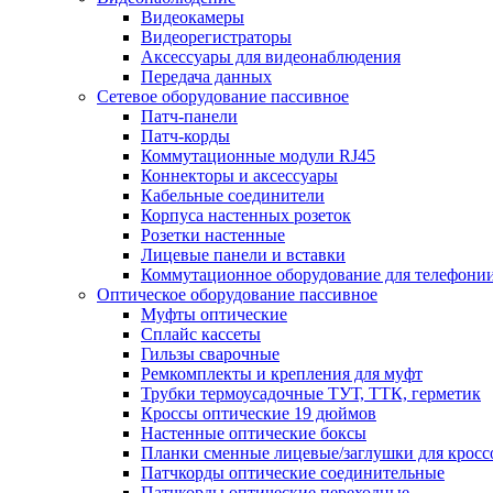
Видеокамеры
Видеорегистраторы
Аксессуары для видеонаблюдения
Передача данных
Сетевое оборудование пассивное
Патч-панели
Патч-корды
Коммутационные модули RJ45
Коннекторы и аксессуары
Кабельные соединители
Корпуса настенных розеток
Розетки настенные
Лицевые панели и вставки
Коммутационное оборудование для телефони
Оптическое оборудование пассивное
Муфты оптические
Сплайс кассеты
Гильзы сварочные
Ремкомплекты и крепления для муфт
Трубки термоусадочные ТУТ, ТТК, герметик
Кроссы оптические 19 дюймов
Настенные оптические боксы
Планки сменные лицевые/заглушки для кросс
Патчкорды оптические соединительные
Патчкорды оптические переходные