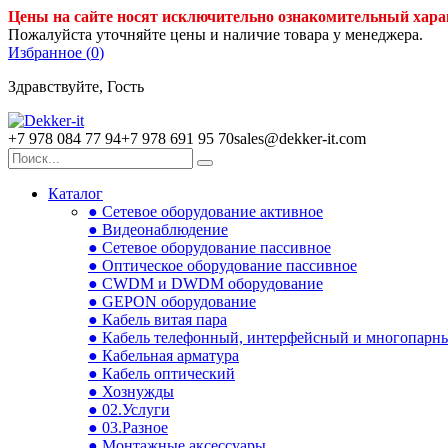
Цены на сайте носят исключительно ознакомительный хара
Пожалуйста уточняйте цены и наличие товара у менеджера.
Избранное (
0
)
Здравствуйте, Гость
+7 978 084 77 94
+7 978 691 95 70
sales@dekker-it.com
Каталог
● Сетевое оборудование активное
● Видеонаблюдение
● Сетевое оборудование пассивное
● Оптическое оборудование пассивное
● CWDM и DWDM оборудование
● GEPON оборудование
● Кабель витая пара
● Кабель телефонный, интерфейсный и многопарн
● Кабельная арматура
● Кабель оптический
● Хознужды
● 02.Услуги
● 03.Разное
● Монтажные аксессуары