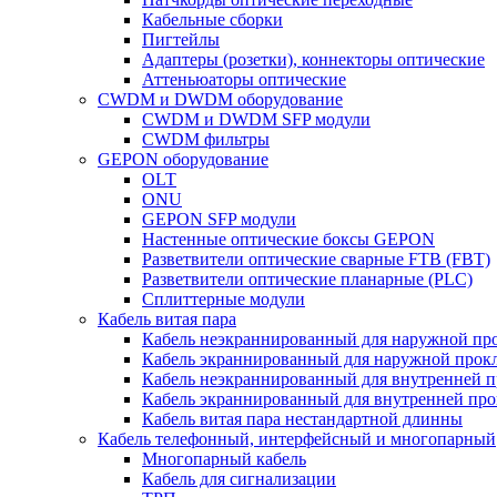
Кабельные сборки
Пигтейлы
Адаптеры (розетки), коннекторы оптические
Аттеньюаторы оптические
CWDM и DWDM оборудование
CWDM и DWDM SFP модули
CWDM фильтры
GEPON оборудование
OLT
ONU
GEPON SFP модули
Настенные оптические боксы GEPON
Разветвители оптические сварные FTB (FBT)
Разветвители оптические планарные (PLC)
Сплиттерные модули
Кабель витая пара
Кабель неэкраннированный для наружной пр
Кабель экраннированный для наружной прок
Кабель неэкраннированный для внутренней 
Кабель экраннированный для внутренней пр
Кабель витая пара нестандартной длинны
Кабель телефонный, интерфейсный и многопарный
Многопарный кабель
Кабель для сигнализации