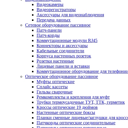
Видеокамеры
Видеорегистраторы
Аксессуары для видеонаблюдения
Передача данных
Сетевое оборудование пассивное
Патч-панели
Патч-корды
Коммутационные модули RJ45
Коннекторы и аксессуары
Кабельные соединители
Корпуса настенных розеток
Розетки настенные
Лицевые панели и вставки
Коммутационное оборудование для телефони
Оптическое оборудование пассивное
Муфты оптические
Сплайс кассеты
Гильзы сварочные
Ремкомплекты и крепления для муфт
Трубки термоусадочные ТУТ, ТТК, герметик
Кроссы оптические 19 дюймов
Настенные оптические боксы
Планки сменные лицевые/заглушки для кросс
Патчкорды оптические соединительные
Патчкорды оптические переходные