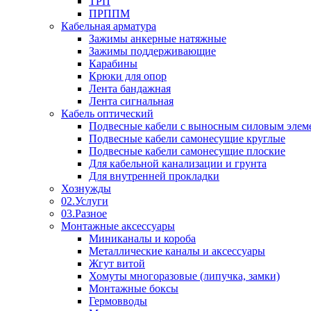
ТРП
ПРППМ
Кабельная арматура
Зажимы анкерные натяжные
Зажимы поддерживающие
Карабины
Крюки для опор
Лента бандажная
Лента сигнальная
Кабель оптический
Подвесные кабели с выносным силовым элем
Подвесные кабели самонесущие круглые
Подвесные кабели самонесущие плоские
Для кабельной канализации и грунта
Для внутренней прокладки
Хознужды
02.Услуги
03.Разное
Монтажные аксессуары
Миниканалы и короба
Металлические каналы и аксессуары
Жгут витой
Хомуты многоразовые (липучка, замки)
Монтажные боксы
Гермовводы