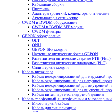
Кабельные сборки
Пигтейлы
Адаптеры (розетки), коннекторы оптические
Аттеньюаторы оптические
CWDM и DWDM оборудование
CWDM и DWDM SFP модули
CWDM фильтры
GEPON оборудование
OLT
ONU
GEPON SFP модули
Настенные оптические боксы GEPON
Разветвители оптические сварные FTB (FBT)
Разветвители оптические планарные (PLC)
Сплиттерные модули
Кабель витая пара
Кабель неэкраннированный для наружной пр
Кабель экраннированный для наружной прок
Кабель неэкраннированный для внутренней 
Кабель экраннированный для внутренней пр
Кабель витая пара нестандартной длинны
Кабель телефонный, интерфейсный и многопарный
Многопарный кабель
Кабель для сигнализации