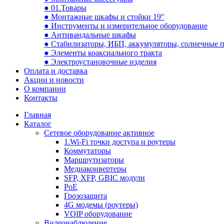
● 01.Товары
● Монтажные шкафы и стойки 19"
● Инструменты и измерительное оборудование
● Антивандальные шкафы
● Стабилизаторы, ИБП, аккумуляторы, солнечные 
● Элементы коаксиального тракта
● Электроустановочные изделия
Оплата и доставка
Акции и новости
О компании
Контакты
Главная
Каталог
Сетевое оборудование активное
1.Wi-Fi точки доступа и роутеры
Коммутаторы
Маршрутизаторы
Медиаконвертеры
SFP, XFP, GBIC модули
PoE
Грозозащита
4G модемы (роутеры)
VOIP оборудование
Видеонаблюдение