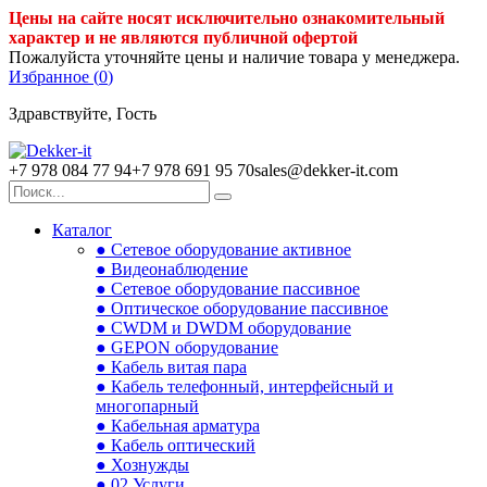
Цены на сайте носят исключительно ознакомительный
характер и не являются публичной офертой
Пожалуйста уточняйте цены и наличие товара у менеджера.
Избранное (
0
)
Здравствуйте, Гость
+7 978 084 77 94
+7 978 691 95 70
sales@dekker-it.com
Каталог
● Сетевое оборудование активное
● Видеонаблюдение
● Сетевое оборудование пассивное
● Оптическое оборудование пассивное
● CWDM и DWDM оборудование
● GEPON оборудование
● Кабель витая пара
● Кабель телефонный, интерфейсный и
многопарный
● Кабельная арматура
● Кабель оптический
● Хознужды
● 02.Услуги