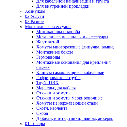
Для кабельной канализации и грунта
Для внутренней прокладки
Хознужды
02.Услуги
03.Разное
Монтажные аксессуары
Миниканалы и короба
Металлические каналы и аксессуары
Жгут витой
Хомуты многоразовые (липучка, замки)
Монтажные боксы
Гермовводы
Монтажные основания для крепления
стяжек
Клипсы самоклеящиеся кабельные
Гофрированные трубы
Труба ПВХ
Маркеры для кабеля
Стяжки и хомуты
Стяжки и хомуты маркировочные
Хомуты из нержавеющей стали
Скотч, изолента.
Скоба
Дюбели, винты, гайки, шайбы, анкеры.
01.Товары