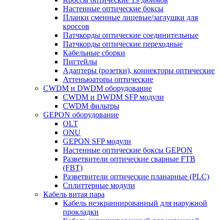
Настенные оптические боксы
Планки сменные лицевые/заглушки для
кроссов
Патчкорды оптические соединительные
Патчкорды оптические переходные
Кабельные сборки
Пигтейлы
Адаптеры (розетки), коннекторы оптические
Аттеньюаторы оптические
CWDM и DWDM оборудование
CWDM и DWDM SFP модули
CWDM фильтры
GEPON оборудование
OLT
ONU
GEPON SFP модули
Настенные оптические боксы GEPON
Разветвители оптические сварные FTB
(FBT)
Разветвители оптические планарные (PLC)
Сплиттерные модули
Кабель витая пара
Кабель неэкраннированный для наружной
прокладки