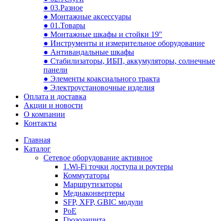
● 03.Разное
● Монтажные аксессуары
● 01.Товары
● Монтажные шкафы и стойки 19"
● Инструменты и измерительное оборудование
● Антивандальные шкафы
● Стабилизаторы, ИБП, аккумуляторы, солнечные
панели
● Элементы коаксиального тракта
● Электроустановочные изделия
Оплата и доставка
Акции и новости
О компании
Контакты
Главная
Каталог
Сетевое оборудование активное
1.Wi-Fi точки доступа и роутеры
Коммутаторы
Маршрутизаторы
Медиаконвертеры
SFP, XFP, GBIC модули
PoE
Грозозащита