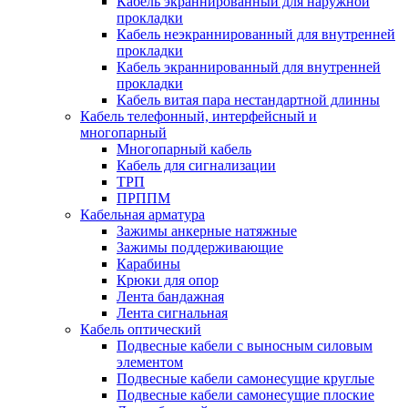
Кабель экраннированный для наружной
прокладки
Кабель неэкраннированный для внутренней
прокладки
Кабель экраннированный для внутренней
прокладки
Кабель витая пара нестандартной длинны
Кабель телефонный, интерфейсный и
многопарный
Многопарный кабель
Кабель для сигнализации
ТРП
ПРППМ
Кабельная арматура
Зажимы анкерные натяжные
Зажимы поддерживающие
Карабины
Крюки для опор
Лента бандажная
Лента сигнальная
Кабель оптический
Подвесные кабели с выносным силовым
элементом
Подвесные кабели самонесущие круглые
Подвесные кабели самонесущие плоские