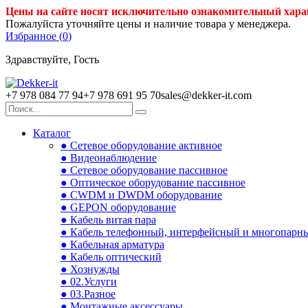
Цены на сайте носят исключительно ознакомительный хара
Пожалуйста уточняйте цены и наличие товара у менеджера.
Избранное (
0
)
Здравствуйте, Гость
+7 978 084 77 94
+7 978 691 95 70
sales@dekker-it.com
Каталог
● Сетевое оборудование активное
● Видеонаблюдение
● Сетевое оборудование пассивное
● Оптическое оборудование пассивное
● CWDM и DWDM оборудование
● GEPON оборудование
● Кабель витая пара
● Кабель телефонный, интерфейсный и многопарн
● Кабельная арматура
● Кабель оптический
● Хознужды
● 02.Услуги
● 03.Разное
● Монтажные аксессуары