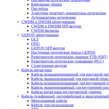
Кабельные сборки
Пигтейлы
Адаптеры (розетки), коннекторы оптические
Аттеньюаторы оптические
CWDM и DWDM оборудование
CWDM и DWDM SFP модули
CWDM фильтры
GEPON оборудование
OLT
ONU
GEPON SFP модули
Настенные оптические боксы GEPON
Разветвители оптические сварные FTB (FBT)
Разветвители оптические планарные (PLC)
Сплиттерные модули
Кабель витая пара
Кабель неэкраннированный для наружной пр
Кабель экраннированный для наружной прок
Кабель неэкраннированный для внутренней 
Кабель экраннированный для внутренней пр
Кабель витая пара нестандартной длинны
Кабель телефонный, интерфейсный и многопарный
Многопарный кабель
Кабель для сигнализации