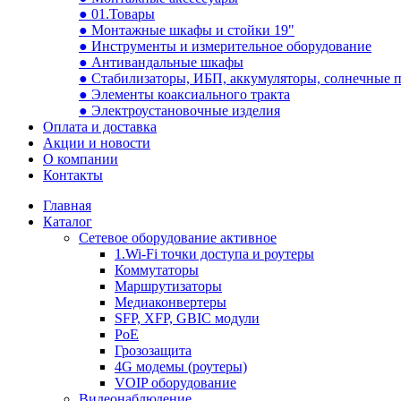
● 01.Товары
● Монтажные шкафы и стойки 19"
● Инструменты и измерительное оборудование
● Антивандальные шкафы
● Стабилизаторы, ИБП, аккумуляторы, солнечные 
● Элементы коаксиального тракта
● Электроустановочные изделия
Оплата и доставка
Акции и новости
О компании
Контакты
Главная
Каталог
Сетевое оборудование активное
1.Wi-Fi точки доступа и роутеры
Коммутаторы
Маршрутизаторы
Медиаконвертеры
SFP, XFP, GBIC модули
PoE
Грозозащита
4G модемы (роутеры)
VOIP оборудование
Видеонаблюдение