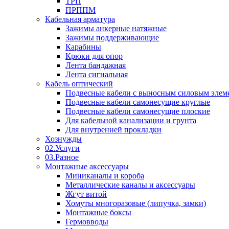
ТРП
ПРППМ
Кабельная арматура
Зажимы анкерные натяжные
Зажимы поддерживающие
Карабины
Крюки для опор
Лента бандажная
Лента сигнальная
Кабель оптический
Подвесные кабели с выносным силовым элем
Подвесные кабели самонесущие круглые
Подвесные кабели самонесущие плоские
Для кабельной канализации и грунта
Для внутренней прокладки
Хознужды
02.Услуги
03.Разное
Монтажные аксессуары
Миниканалы и короба
Металлические каналы и аксессуары
Жгут витой
Хомуты многоразовые (липучка, замки)
Монтажные боксы
Гермовводы