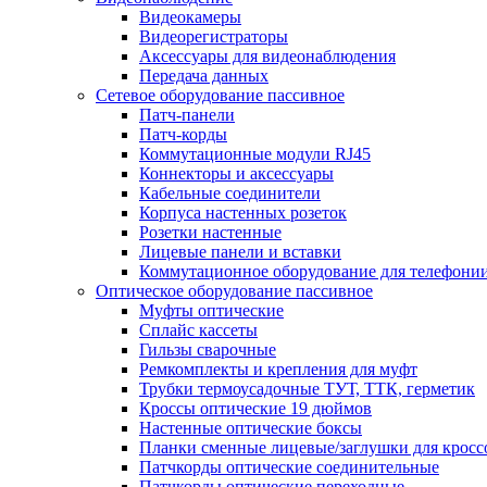
Видеокамеры
Видеорегистраторы
Аксессуары для видеонаблюдения
Передача данных
Сетевое оборудование пассивное
Патч-панели
Патч-корды
Коммутационные модули RJ45
Коннекторы и аксессуары
Кабельные соединители
Корпуса настенных розеток
Розетки настенные
Лицевые панели и вставки
Коммутационное оборудование для телефони
Оптическое оборудование пассивное
Муфты оптические
Сплайс кассеты
Гильзы сварочные
Ремкомплекты и крепления для муфт
Трубки термоусадочные ТУТ, ТТК, герметик
Кроссы оптические 19 дюймов
Настенные оптические боксы
Планки сменные лицевые/заглушки для кросс
Патчкорды оптические соединительные
Патчкорды оптические переходные