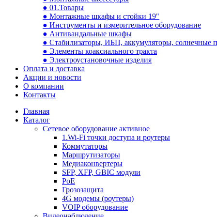
● 01.Товары
● Монтажные шкафы и стойки 19"
● Инструменты и измерительное оборудование
● Антивандальные шкафы
● Стабилизаторы, ИБП, аккумуляторы, солнечные 
● Элементы коаксиального тракта
● Электроустановочные изделия
Оплата и доставка
Акции и новости
О компании
Контакты
Главная
Каталог
Сетевое оборудование активное
1.Wi-Fi точки доступа и роутеры
Коммутаторы
Маршрутизаторы
Медиаконвертеры
SFP, XFP, GBIC модули
PoE
Грозозащита
4G модемы (роутеры)
VOIP оборудование
Видеонаблюдение