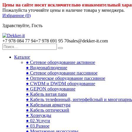
Цены на сайте носят исключительно ознакомительный хара
Пожалуйста уточняйте цены и наличие товара у менеджера.
Избранное (
0
)
Здравствуйте, Гость
+7 978 084 77 94
+7 978 691 95 70
sales@dekker-it.com
Каталог
● Сетевое оборудование активное
● Видеонаблюдение
● Сетевое оборудование пассивное
● Оптическое оборудование пассивное
● CWDM и DWDM оборудование
● GEPON оборудование
● Кабель витая пара
● Кабель телефонный, интерфейсный и многопарн
● Кабельная арматура
● Кабель оптический
● Хознужды
● 02.Услуги
● 03.Разное
● Монтажные аксессуары