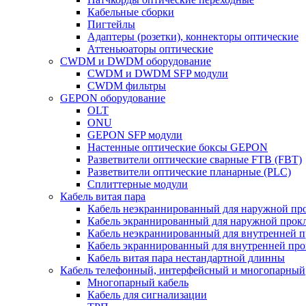
Кабельные сборки
Пигтейлы
Адаптеры (розетки), коннекторы оптические
Аттеньюаторы оптические
CWDM и DWDM оборудование
CWDM и DWDM SFP модули
CWDM фильтры
GEPON оборудование
OLT
ONU
GEPON SFP модули
Настенные оптические боксы GEPON
Разветвители оптические сварные FTB (FBT)
Разветвители оптические планарные (PLC)
Сплиттерные модули
Кабель витая пара
Кабель неэкраннированный для наружной пр
Кабель экраннированный для наружной прок
Кабель неэкраннированный для внутренней 
Кабель экраннированный для внутренней пр
Кабель витая пара нестандартной длинны
Кабель телефонный, интерфейсный и многопарный
Многопарный кабель
Кабель для сигнализации