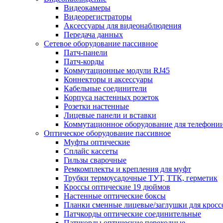
Видеокамеры
Видеорегистраторы
Аксессуары для видеонаблюдения
Передача данных
Сетевое оборудование пассивное
Патч-панели
Патч-корды
Коммутационные модули RJ45
Коннекторы и аксессуары
Кабельные соединители
Корпуса настенных розеток
Розетки настенные
Лицевые панели и вставки
Коммутационное оборудование для телефони
Оптическое оборудование пассивное
Муфты оптические
Сплайс кассеты
Гильзы сварочные
Ремкомплекты и крепления для муфт
Трубки термоусадочные ТУТ, ТТК, герметик
Кроссы оптические 19 дюймов
Настенные оптические боксы
Планки сменные лицевые/заглушки для кросс
Патчкорды оптические соединительные
Патчкорды оптические переходные