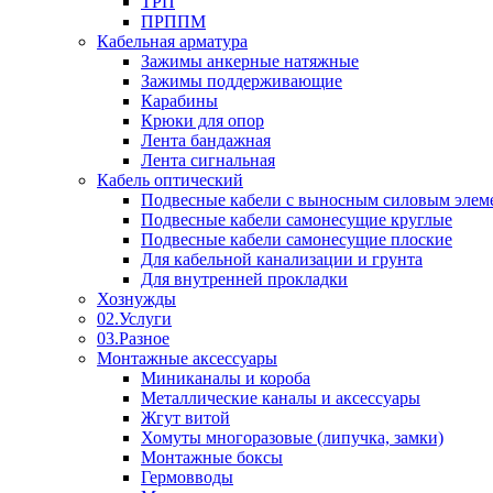
ТРП
ПРППМ
Кабельная арматура
Зажимы анкерные натяжные
Зажимы поддерживающие
Карабины
Крюки для опор
Лента бандажная
Лента сигнальная
Кабель оптический
Подвесные кабели с выносным силовым элем
Подвесные кабели самонесущие круглые
Подвесные кабели самонесущие плоские
Для кабельной канализации и грунта
Для внутренней прокладки
Хознужды
02.Услуги
03.Разное
Монтажные аксессуары
Миниканалы и короба
Металлические каналы и аксессуары
Жгут витой
Хомуты многоразовые (липучка, замки)
Монтажные боксы
Гермовводы