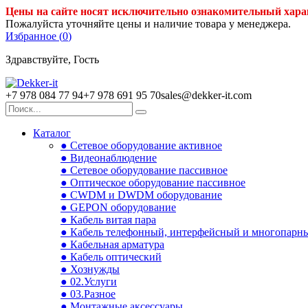
Цены на сайте носят исключительно ознакомительный хара
Пожалуйста уточняйте цены и наличие товара у менеджера.
Избранное (
0
)
Здравствуйте, Гость
+7 978 084 77 94
+7 978 691 95 70
sales@dekker-it.com
Каталог
● Сетевое оборудование активное
● Видеонаблюдение
● Сетевое оборудование пассивное
● Оптическое оборудование пассивное
● CWDM и DWDM оборудование
● GEPON оборудование
● Кабель витая пара
● Кабель телефонный, интерфейсный и многопарн
● Кабельная арматура
● Кабель оптический
● Хознужды
● 02.Услуги
● 03.Разное
● Монтажные аксессуары