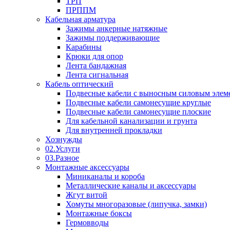
ТРП
ПРППМ
Кабельная арматура
Зажимы анкерные натяжные
Зажимы поддерживающие
Карабины
Крюки для опор
Лента бандажная
Лента сигнальная
Кабель оптический
Подвесные кабели с выносным силовым элем
Подвесные кабели самонесущие круглые
Подвесные кабели самонесущие плоские
Для кабельной канализации и грунта
Для внутренней прокладки
Хознужды
02.Услуги
03.Разное
Монтажные аксессуары
Миниканалы и короба
Металлические каналы и аксессуары
Жгут витой
Хомуты многоразовые (липучка, замки)
Монтажные боксы
Гермовводы