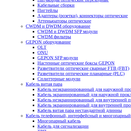
Кабельные сборки
Пигтейлы
Адаптеры (розетки), коннекторы оптические
Аттеньюаторы оптические
CWDM и DWDM оборудование
CWDM и DWDM SFP модули
CWDM фильтры
GEPON оборудование
OLT
ONU
GEPON SFP модули
Настенные оптические боксы GEPON
Разветвители оптические сварные FTB (FBT)
Разветвители оптические планарные (PLC)
Сплиттерные модули
Кабель витая пара
Кабель неэкраннированный для наружной пр
Кабель экраннированный для наружной прок
Кабель неэкраннированный для внутренней 
Кабель экраннированный для внутренней пр
Кабель витая пара нестандартной длинны
Кабель телефонный, интерфейсный и многопарный
Многопарный кабель
Кабель для сигнализации