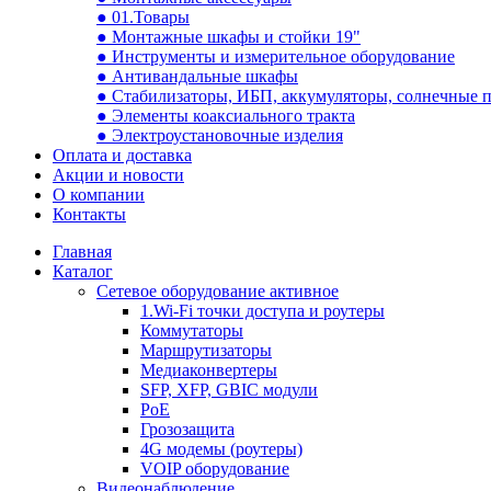
● 01.Товары
● Монтажные шкафы и стойки 19"
● Инструменты и измерительное оборудование
● Антивандальные шкафы
● Стабилизаторы, ИБП, аккумуляторы, солнечные 
● Элементы коаксиального тракта
● Электроустановочные изделия
Оплата и доставка
Акции и новости
О компании
Контакты
Главная
Каталог
Сетевое оборудование активное
1.Wi-Fi точки доступа и роутеры
Коммутаторы
Маршрутизаторы
Медиаконвертеры
SFP, XFP, GBIC модули
PoE
Грозозащита
4G модемы (роутеры)
VOIP оборудование
Видеонаблюдение