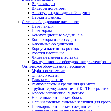
Видеокамеры
Видеорегистраторы
Аксессуары для видеонаблюдения
Передача данных
Сетевое оборудование пассивное
Патч-панели
Патч-корды
Коммутационные модули RJ45
Коннекторы и аксессуары
Кабельные соединители
Корпуса настенных розеток
Розетки настенные
Лицевые панели и вставки
Коммутационное оборудование для телефони
Оптическое оборудование пассивное
Муфты оптические
Сплайс кассеты
Гильзы сварочные
Ремкомплекты и крепления для муфт
Трубки термоусадочные ТУТ, ТТК, герметик
Кроссы оптические 19 дюймов
Настенные оптические боксы
Планки сменные лицевые/заглушки для кросс
Патчкорды оптические соединительные
Патчкорды оптические переходные