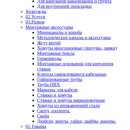
Для кабельной канализации и грунта
Для внутренней прокладки
Хознужды
02.Услуги
03.Разное
Монтажные аксессуары
Миниканалы и короба
Металлические каналы и аксессуары
Жгут витой
Хомуты многоразовые (липучка, замки)
Монтажные боксы
Гермовводы
Монтажные основания для крепления
стяжек
Клипсы самоклеящиеся кабельные
Гофрированные трубы
Труба ПВХ
Маркеры для кабеля
Стяжки и хомуты
Стяжки и хомуты маркировочные
Хомуты из нержавеющей стали
Скотч, изолента.
Скоба
Дюбели, винты, гайки, шайбы, анкеры.
01.Товары