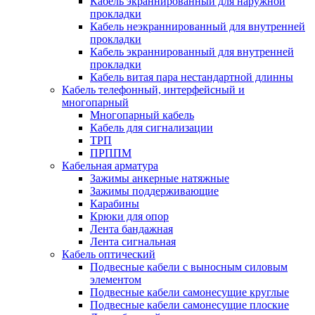
Кабель экраннированный для наружной
прокладки
Кабель неэкраннированный для внутренней
прокладки
Кабель экраннированный для внутренней
прокладки
Кабель витая пара нестандартной длинны
Кабель телефонный, интерфейсный и
многопарный
Многопарный кабель
Кабель для сигнализации
ТРП
ПРППМ
Кабельная арматура
Зажимы анкерные натяжные
Зажимы поддерживающие
Карабины
Крюки для опор
Лента бандажная
Лента сигнальная
Кабель оптический
Подвесные кабели с выносным силовым
элементом
Подвесные кабели самонесущие круглые
Подвесные кабели самонесущие плоские