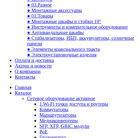
● 03.Разное
● Монтажные аксессуары
● 01.Товары
● Монтажные шкафы и стойки 19"
● Инструменты и измерительное оборудование
● Антивандальные шкафы
● Стабилизаторы, ИБП, аккумуляторы, солнечные
панели
● Элементы коаксиального тракта
● Электроустановочные изделия
Оплата и доставка
Акции и новости
О компании
Контакты
Главная
Каталог
Сетевое оборудование активное
1.Wi-Fi точки доступа и роутеры
Коммутаторы
Маршрутизаторы
Медиаконвертеры
SFP, XFP, GBIC модули
PoE
Грозозащита