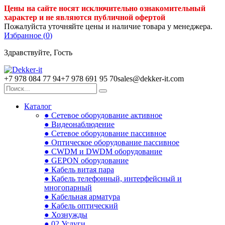
Цены на сайте носят исключительно ознакомительный
характер и не являются публичной офертой
Пожалуйста уточняйте цены и наличие товара у менеджера.
Избранное (
0
)
Здравствуйте, Гость
+7 978 084 77 94
+7 978 691 95 70
sales@dekker-it.com
Каталог
● Сетевое оборудование активное
● Видеонаблюдение
● Сетевое оборудование пассивное
● Оптическое оборудование пассивное
● CWDM и DWDM оборудование
● GEPON оборудование
● Кабель витая пара
● Кабель телефонный, интерфейсный и
многопарный
● Кабельная арматура
● Кабель оптический
● Хознужды
● 02.Услуги