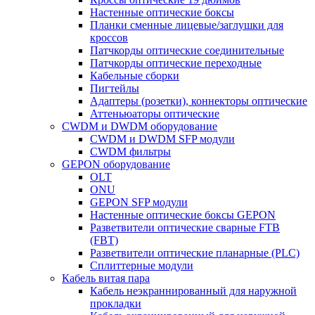
Настенные оптические боксы
Планки сменные лицевые/заглушки для
кроссов
Патчкорды оптические соединительные
Патчкорды оптические переходные
Кабельные сборки
Пигтейлы
Адаптеры (розетки), коннекторы оптические
Аттеньюаторы оптические
CWDM и DWDM оборудование
CWDM и DWDM SFP модули
CWDM фильтры
GEPON оборудование
OLT
ONU
GEPON SFP модули
Настенные оптические боксы GEPON
Разветвители оптические сварные FTB
(FBT)
Разветвители оптические планарные (PLC)
Сплиттерные модули
Кабель витая пара
Кабель неэкраннированный для наружной
прокладки