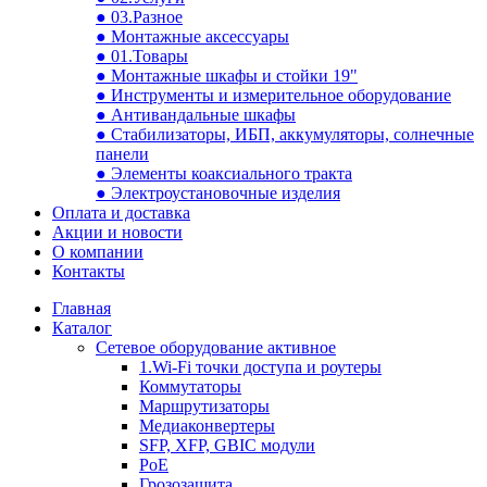
● 03.Разное
● Монтажные аксессуары
● 01.Товары
● Монтажные шкафы и стойки 19"
● Инструменты и измерительное оборудование
● Антивандальные шкафы
● Стабилизаторы, ИБП, аккумуляторы, солнечные
панели
● Элементы коаксиального тракта
● Электроустановочные изделия
Оплата и доставка
Акции и новости
О компании
Контакты
Главная
Каталог
Сетевое оборудование активное
1.Wi-Fi точки доступа и роутеры
Коммутаторы
Маршрутизаторы
Медиаконвертеры
SFP, XFP, GBIC модули
PoE
Грозозащита