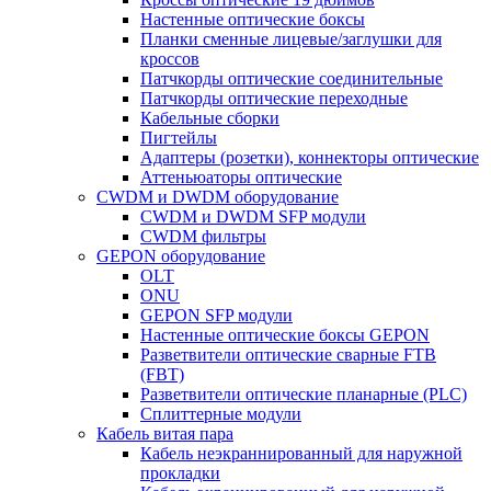
Настенные оптические боксы
Планки сменные лицевые/заглушки для
кроссов
Патчкорды оптические соединительные
Патчкорды оптические переходные
Кабельные сборки
Пигтейлы
Адаптеры (розетки), коннекторы оптические
Аттеньюаторы оптические
CWDM и DWDM оборудование
CWDM и DWDM SFP модули
CWDM фильтры
GEPON оборудование
OLT
ONU
GEPON SFP модули
Настенные оптические боксы GEPON
Разветвители оптические сварные FTB
(FBT)
Разветвители оптические планарные (PLC)
Сплиттерные модули
Кабель витая пара
Кабель неэкраннированный для наружной
прокладки