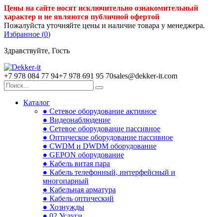
Цены на сайте носят исключительно ознакомительный
характер и не являются публичной офертой
Пожалуйста уточняйте цены и наличие товара у менеджера.
Избранное (
0
)
Здравствуйте, Гость
+7 978 084 77 94
+7 978 691 95 70
sales@dekker-it.com
Каталог
● Сетевое оборудование активное
● Видеонаблюдение
● Сетевое оборудование пассивное
● Оптическое оборудование пассивное
● CWDM и DWDM оборудование
● GEPON оборудование
● Кабель витая пара
● Кабель телефонный, интерфейсный и
многопарный
● Кабельная арматура
● Кабель оптический
● Хознужды
● 02.Услуги