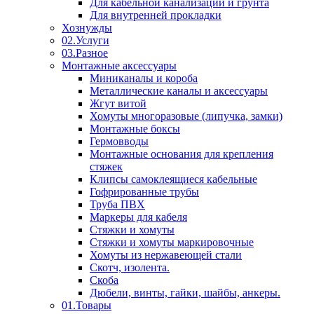
Для кабельной канализации и грунта
Для внутренней прокладки
Хознужды
02.Услуги
03.Разное
Монтажные аксессуары
Миниканалы и короба
Металлические каналы и аксессуары
Жгут витой
Хомуты многоразовые (липучка, замки)
Монтажные боксы
Гермовводы
Монтажные основания для крепления
стяжек
Клипсы самоклеящиеся кабельные
Гофрированные трубы
Труба ПВХ
Маркеры для кабеля
Стяжки и хомуты
Стяжки и хомуты маркировочные
Хомуты из нержавеющей стали
Скотч, изолента.
Скоба
Дюбели, винты, гайки, шайбы, анкеры.
01.Товары