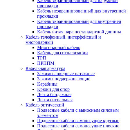
Кабель экраннированный для наружной
прокладки
Кабель неэкраннированный для внутренней
прокладки
Кабель экраннированный для внутренней
прокладки
Кабель витая пара нестандартной длинны
Кабель телефонный, интерфейсный и
многопарный
Многопарный кабель
Кабель для сигнализации
ТРП
ПРППМ
Кабельная арматура
Зажимы анкерные натяжные
Зажимы поддерживающие
Карабины
Крюки для опор
Лента бандажная
Лента сигнальная
Кабель оптический
Подвесные кабели с выносным силовым
элементом
Подвесные кабели самонесущие круглые
Подвесные кабели самонесущие плоские