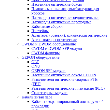
Настенные оптические боксы
Планки сменные лицевые/заглушки для
кроссов
Патчкорды оптические соединительные
Патчкорды оптические переходные
Кабельные сборки
Пигтейлы
Адаптеры (розетки), коннекторы оптические
Аттеньюаторы оптические
CWDM и DWDM оборудование
CWDM и DWDM SFP модули
CWDM фильтры
GEPON оборудование
OLT
ONU
GEPON SFP модули
Настенные оптические боксы GEPON
Разветвители оптические сварные FTB
(FBT)
Разветвители оптические планарные (PLC)
Сплиттерные модули
Кабель витая пара
Кабель неэкраннированный для наружной
прокладки