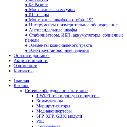
● 03.Разное
● Монтажные аксессуары
● 01.Товары
● Монтажные шкафы и стойки 19"
● Инструменты и измерительное оборудование
● Антивандальные шкафы
● Стабилизаторы, ИБП, аккумуляторы, солнечные
панели
● Элементы коаксиального тракта
● Электроустановочные изделия
Оплата и доставка
Акции и новости
О компании
Контакты
Главная
Каталог
Сетевое оборудование активное
1.Wi-Fi точки доступа и роутеры
Коммутаторы
Маршрутизаторы
Медиаконвертеры
SFP, XFP, GBIC модули
PoE
Грозозащита