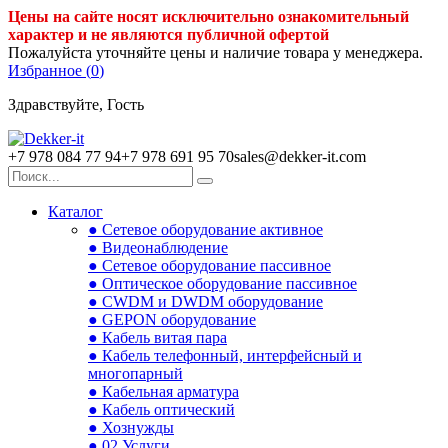
Цены на сайте носят исключительно ознакомительный
характер и не являются публичной офертой
Пожалуйста уточняйте цены и наличие товара у менеджера.
Избранное (
0
)
Здравствуйте, Гость
+7 978 084 77 94
+7 978 691 95 70
sales@dekker-it.com
Каталог
● Сетевое оборудование активное
● Видеонаблюдение
● Сетевое оборудование пассивное
● Оптическое оборудование пассивное
● CWDM и DWDM оборудование
● GEPON оборудование
● Кабель витая пара
● Кабель телефонный, интерфейсный и
многопарный
● Кабельная арматура
● Кабель оптический
● Хознужды
● 02.Услуги