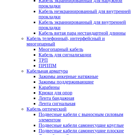
Кабель экраннированный для наружной
прокладки
Кабель неэкраннированный для внутренней
прокладки
Кабель экраннированный для внутренней
прокладки
Кабель витая пара нестандартной длинны
Кабель телефонный, интерфейсный и
многопарный
Многопарный кабель
Кабель для сигнализации
ТРП
ПРППМ
Кабельная арматура
Зажимы анкерные натяжные
Зажимы поддерживающие
Карабины
Крюки для опор
Лента бандажная
Лента сигнальная
Кабель оптический
Подвесные кабели с выносным силовым
элементом
Подвесные кабели самонесущие круглые
Подвесные кабели самонесущие плоские