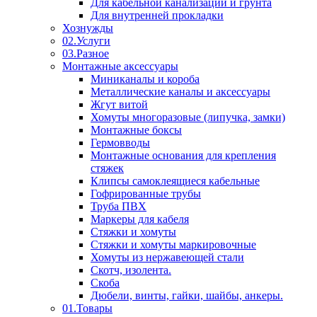
Для кабельной канализации и грунта
Для внутренней прокладки
Хознужды
02.Услуги
03.Разное
Монтажные аксессуары
Миниканалы и короба
Металлические каналы и аксессуары
Жгут витой
Хомуты многоразовые (липучка, замки)
Монтажные боксы
Гермовводы
Монтажные основания для крепления
стяжек
Клипсы самоклеящиеся кабельные
Гофрированные трубы
Труба ПВХ
Маркеры для кабеля
Стяжки и хомуты
Стяжки и хомуты маркировочные
Хомуты из нержавеющей стали
Скотч, изолента.
Скоба
Дюбели, винты, гайки, шайбы, анкеры.
01.Товары