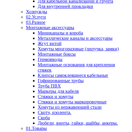
Для кабельной канализации и грунта
Для внутренней прокладки
Хознужды
02.Услуги
03.Разное
Монтажные аксессуары
Миниканалы и короба
Металлические каналы и аксессуары
Жгут витой
Хомуты многоразовые (липучка, замки)
Монтажные боксы
Гермовводы
Монтажные основания для крепления
стяжек
Клипсы самоклеящиеся кабельные
Гофрированные трубы
Труба ПВХ
Маркеры для кабеля
Стяжки и хомуты
Стяжки и хомуты маркировочные
Хомуты из нержавеющей стали
Скотч, изолента.
Скоба
Дюбели, винты, гайки, шайбы, анкеры.
01.Товары