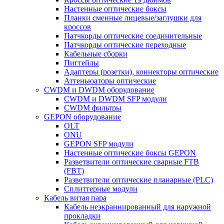
Настенные оптические боксы
Планки сменные лицевые/заглушки для
кроссов
Патчкорды оптические соединительные
Патчкорды оптические переходные
Кабельные сборки
Пигтейлы
Адаптеры (розетки), коннекторы оптические
Аттеньюаторы оптические
CWDM и DWDM оборудование
CWDM и DWDM SFP модули
CWDM фильтры
GEPON оборудование
OLT
ONU
GEPON SFP модули
Настенные оптические боксы GEPON
Разветвители оптические сварные FTB
(FBT)
Разветвители оптические планарные (PLC)
Сплиттерные модули
Кабель витая пара
Кабель неэкраннированный для наружной
прокладки