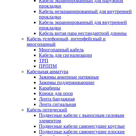
Кабель экраннированный для наружной
прокладки
Кабель неэкраннированный для внутренней
прокладки
Кабель экраннированный для внутренней
прокладки
Кабель витая пара нестандартной длинны
Кабель телефонный, интерфейсный и
многопарный
Многопарный кабель
Кабель для сигнализации
ТРП
ПРППМ
Кабельная арматура
Зажимы анкерные натяжные
Зажимы поддерживающие
Карабины
Крюки для опор
Лента бандажная
Лента сигнальная
Кабель оптический
Подвесные кабели с выносным силовым
элементом
Подвесные кабели самонесущие круглые
Подвесные кабели самонесущие плоские