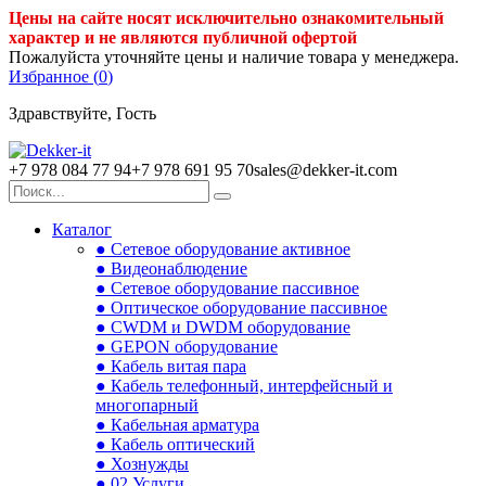
Цены на сайте носят исключительно ознакомительный
характер и не являются публичной офертой
Пожалуйста уточняйте цены и наличие товара у менеджера.
Избранное (
0
)
Здравствуйте, Гость
+7 978 084 77 94
+7 978 691 95 70
sales@dekker-it.com
Каталог
● Сетевое оборудование активное
● Видеонаблюдение
● Сетевое оборудование пассивное
● Оптическое оборудование пассивное
● CWDM и DWDM оборудование
● GEPON оборудование
● Кабель витая пара
● Кабель телефонный, интерфейсный и
многопарный
● Кабельная арматура
● Кабель оптический
● Хознужды
● 02.Услуги