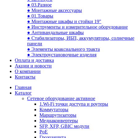
● 03.Разное
● Монтажные аксессуары
● 01.Товары
● Монтажные шкафы и стойки 19"
● Инструменты и измерительное оборудование
● Антивандальные шкафы
● Стабилизаторы, ИБП, аккумуляторы, солнечные
панели
● Элементы коаксиального тракта
● Электроустановочные изделия
Оплата и доставка
Акции и новости
О компании
Контакты
Главная
Каталог
Сетевое оборудование активное
1.Wi-Fi точки доступа и роутеры
Коммутаторы
Маршрутизаторы
Медиаконвертеры
SFP, XFP, GBIC модули
PoE
Грозозащита