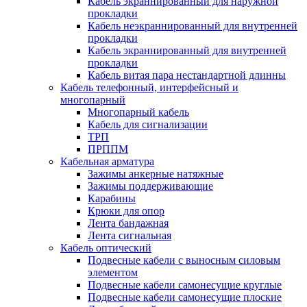
Кабель экраннированный для наружной
прокладки
Кабель неэкраннированный для внутренней
прокладки
Кабель экраннированный для внутренней
прокладки
Кабель витая пара нестандартной длинны
Кабель телефонный, интерфейсный и
многопарный
Многопарный кабель
Кабель для сигнализации
ТРП
ПРППМ
Кабельная арматура
Зажимы анкерные натяжные
Зажимы поддерживающие
Карабины
Крюки для опор
Лента бандажная
Лента сигнальная
Кабель оптический
Подвесные кабели с выносным силовым
элементом
Подвесные кабели самонесущие круглые
Подвесные кабели самонесущие плоские