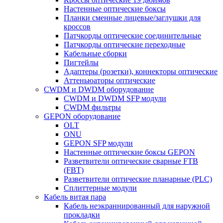
Настенные оптические боксы
Планки сменные лицевые/заглушки для
кроссов
Патчкорды оптические соединительные
Патчкорды оптические переходные
Кабельные сборки
Пигтейлы
Адаптеры (розетки), коннекторы оптические
Аттеньюаторы оптические
CWDM и DWDM оборудование
CWDM и DWDM SFP модули
CWDM фильтры
GEPON оборудование
OLT
ONU
GEPON SFP модули
Настенные оптические боксы GEPON
Разветвители оптические сварные FTB
(FBT)
Разветвители оптические планарные (PLC)
Сплиттерные модули
Кабель витая пара
Кабель неэкраннированный для наружной
прокладки