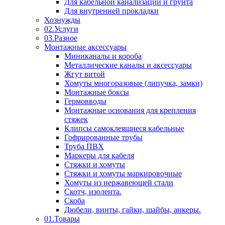
Для кабельной канализации и грунта
Для внутренней прокладки
Хознужды
02.Услуги
03.Разное
Монтажные аксессуары
Миниканалы и короба
Металлические каналы и аксессуары
Жгут витой
Хомуты многоразовые (липучка, замки)
Монтажные боксы
Гермовводы
Монтажные основания для крепления
стяжек
Клипсы самоклеящиеся кабельные
Гофрированные трубы
Труба ПВХ
Маркеры для кабеля
Стяжки и хомуты
Стяжки и хомуты маркировочные
Хомуты из нержавеющей стали
Скотч, изолента.
Скоба
Дюбели, винты, гайки, шайбы, анкеры.
01.Товары