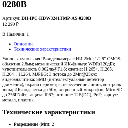
0280B
Артикул:
DH-IPC-HDW3241TMP-AS-0280B
12 290 ₽
В Наличии:
1
Описание
Технические характеристики
Уличная купольная IP-видеокамера с ИИ 2Мп; 1/2.8" CMOS;
объектив 2.8мм; механический ИК-фильтр; WDR(120дБ);
чувствительность 0.002лк@F1.6; сжатие: H.265+, H.265,
H.264+, H.264, MJPEG; 3 потока до 2Мп@25к/с;
видеоаналитика: SMD (интеллектуальный детектор
движения), охрана периметра, пересечение линии, контроль
зоны; ИК-подсветка до 50м; встроенный микрофон; MicroSD
до 256Гбайт; защита: IP67; питание: 12В(DC), PoE; корпус:
металл, пластик
Технические характеристики
Разрешение (Мп):
2