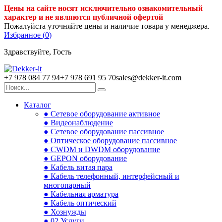
Цены на сайте носят исключительно ознакомительный
характер и не являются публичной офертой
Пожалуйста уточняйте цены и наличие товара у менеджера.
Избранное (
0
)
Здравствуйте, Гость
+7 978 084 77 94
+7 978 691 95 70
sales@dekker-it.com
Каталог
● Сетевое оборудование активное
● Видеонаблюдение
● Сетевое оборудование пассивное
● Оптическое оборудование пассивное
● CWDM и DWDM оборудование
● GEPON оборудование
● Кабель витая пара
● Кабель телефонный, интерфейсный и
многопарный
● Кабельная арматура
● Кабель оптический
● Хознужды
● 02.Услуги