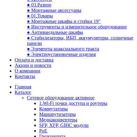
● 03.Разное
● Монтажные аксессуары
● 01.Товары
● Монтажные шкафы и стойки 19"
● Инструменты и измерительное оборудование
● Антивандальные шкафы
● Стабилизаторы, ИБП, аккумуляторы, солнечные
панели
● Элементы коаксиального тракта
● Электроустановочные изделия
Оплата и доставка
Акции и новости
О компании
Контакты
Главная
Каталог
Сетевое оборудование активное
1.Wi-Fi точки доступа и роутеры
Коммутаторы
Маршрутизаторы
Медиаконвертеры
SFP, XFP, GBIC модули
PoE
Грозозащита