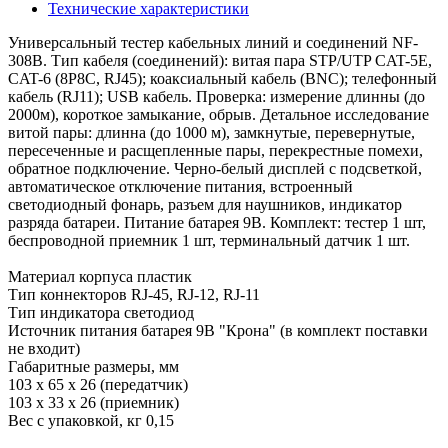
Технические характеристики
Универсальный тестер кабельных линий и соединений NF-
308B. Тип кабеля (соединений): витая пара STP/UTP CAT-5E,
CAT-6 (8P8C, RJ45); коаксиальный кабель (BNC); телефонный
кабель (RJ11); USB кабель. Проверка: измерение длинны (до
2000м), короткое замыкание, обрыв. Детальное исследование
витой пары: длинна (до 1000 м), замкнутые, перевернутые,
пересеченные и расщепленные пары, перекрестные помехи,
обратное подключение. Черно-белый дисплей с подсветкой,
автоматическое отключение питания, встроенный
светодиодный фонарь, разъем для наушников, индикатор
разряда батареи. Питание батарея 9В. Комплект: тестер 1 шт,
беспроводной приемник 1 шт, терминальный датчик 1 шт.
Материал корпуса пластик
Тип коннекторов RJ-45, RJ-12, RJ-11
Тип индикатора светодиод
Источник питания батарея 9В "Крона" (в комплект поставки
не входит)
Габаритные размеры, мм
103 х 65 х 26 (передатчик)
103 х 33 х 26 (приемник)
Вес с упаковкой, кг 0,15