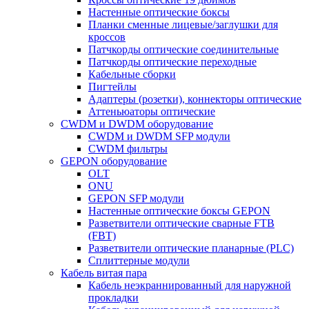
Настенные оптические боксы
Планки сменные лицевые/заглушки для
кроссов
Патчкорды оптические соединительные
Патчкорды оптические переходные
Кабельные сборки
Пигтейлы
Адаптеры (розетки), коннекторы оптические
Аттеньюаторы оптические
CWDM и DWDM оборудование
CWDM и DWDM SFP модули
CWDM фильтры
GEPON оборудование
OLT
ONU
GEPON SFP модули
Настенные оптические боксы GEPON
Разветвители оптические сварные FTB
(FBT)
Разветвители оптические планарные (PLC)
Сплиттерные модули
Кабель витая пара
Кабель неэкраннированный для наружной
прокладки