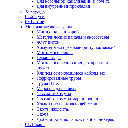
Для кабельной канализации и грунта
Для внутренней прокладки
Хознужды
02.Услуги
03.Разное
Монтажные аксессуары
Миниканалы и короба
Металлические каналы и аксессуары
Жгут витой
Хомуты многоразовые (липучка, замки)
Монтажные боксы
Гермовводы
Монтажные основания для крепления
стяжек
Клипсы самоклеящиеся кабельные
Гофрированные трубы
Труба ПВХ
Маркеры для кабеля
Стяжки и хомуты
Стяжки и хомуты маркировочные
Хомуты из нержавеющей стали
Скотч, изолента.
Скоба
Дюбели, винты, гайки, шайбы, анкеры.
01.Товары