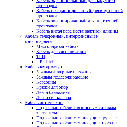
Кабель экраннированный для наружной
прокладки
Кабель неэкраннированный для внутренней
прокладки
Кабель экраннированный для внутренней
прокладки
Кабель витая пара нестандартной длинны
Кабель телефонный, интерфейсный и
многопарный
Многопарный кабель
Кабель для сигнализации
ТРП
ПРППМ
Кабельная арматура
Зажимы анкерные натяжные
Зажимы поддерживающие
Карабины
Крюки для опор
Лента бандажная
Лента сигнальная
Кабель оптический
Подвесные кабели с выносным силовым
элементом
Подвесные кабели самонесущие круглые
Подвесные кабели самонесущие плоские