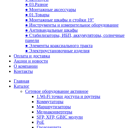
● 03.Разное
● Монтажные аксессуары
● 01.Товары
● Монтажные шкафы и стойки 19"
● Инструменты и измерительное оборудование
● Антивандальные шкафы
● Стабилизаторы, ИБП, аккумуляторы, солнечные
панели
● Элементы коаксиального тракта
● Электроустановочные изделия
Оплата и доставка
Акции и новости
О компании
Контакты
Главная
Каталог
Сетевое оборудование активное
1.Wi-Fi точки доступа и роутеры
Коммутаторы
Маршрутизаторы
Медиаконвертеры
SFP, XFP, GBIC модули
PoE
Грозозащита