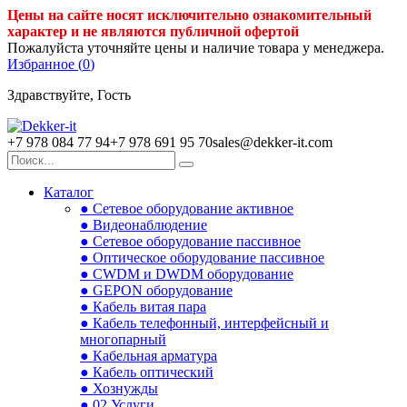
Цены на сайте носят исключительно ознакомительный
характер и не являются публичной офертой
Пожалуйста уточняйте цены и наличие товара у менеджера.
Избранное (
0
)
Здравствуйте, Гость
+7 978 084 77 94
+7 978 691 95 70
sales@dekker-it.com
Каталог
● Сетевое оборудование активное
● Видеонаблюдение
● Сетевое оборудование пассивное
● Оптическое оборудование пассивное
● CWDM и DWDM оборудование
● GEPON оборудование
● Кабель витая пара
● Кабель телефонный, интерфейсный и
многопарный
● Кабельная арматура
● Кабель оптический
● Хознужды
● 02.Услуги