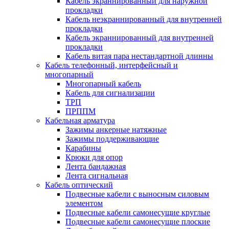
Кабель экраннированный для наружной
прокладки
Кабель неэкраннированный для внутренней
прокладки
Кабель экраннированный для внутренней
прокладки
Кабель витая пара нестандартной длинны
Кабель телефонный, интерфейсный и
многопарный
Многопарный кабель
Кабель для сигнализации
ТРП
ПРППМ
Кабельная арматура
Зажимы анкерные натяжные
Зажимы поддерживающие
Карабины
Крюки для опор
Лента бандажная
Лента сигнальная
Кабель оптический
Подвесные кабели с выносным силовым
элементом
Подвесные кабели самонесущие круглые
Подвесные кабели самонесущие плоские