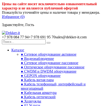
Цены на сайте носят исключительно ознакомительный
характер и не являются публичной офертой
Пожалуйста уточняйте цены и наличие товара у менеджера.
Избранное (
0
)
Здравствуйте, Гость
+7 978 084 77 94
+7 978 691 95 70
sales@dekker-it.com
Каталог
● Сетевое оборудование активное
● Видеонаблюдение
● Сетевое оборудование пассивное
● Оптическое оборудование пассивное
● CWDM и DWDM оборудование
● GEPON оборудование
● Кабель витая пара
● Кабель телефонный, интерфейсный и
многопарный
● Кабельная арматура
● Кабель оптический
● Хознужды
● 02.Услуги