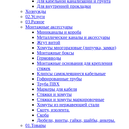
Для кабельной канализации и грунта
Для внутренней прокладки
Хознужды
02.Услуги
03.Разное
Монтажные аксессуары
Миниканалы и короба
Металлические каналы и аксессуары
Жгут витой
Хомуты многоразовые (липучка, замки)
Монтажные боксы
Гермовводы
Монтажные основания для крепления
стяжек
Клипсы самоклеящиеся кабельные
Гофрированные трубы
Труба ПВХ
Маркеры для кабеля
Стяжки и хомуты
Стяжки и хомуты маркировочные
Хомуты из нержавеющей стали
Скотч, изолента.
Скоба
Дюбели, винты, гайки, шайбы, анкеры.
01.Товары