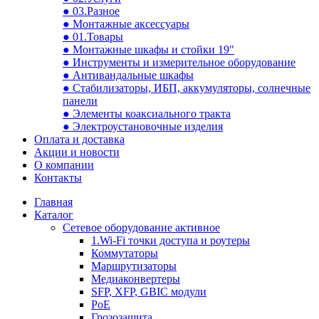
● 03.Разное
● Монтажные аксессуары
● 01.Товары
● Монтажные шкафы и стойки 19"
● Инструменты и измерительное оборудование
● Антивандальные шкафы
● Стабилизаторы, ИБП, аккумуляторы, солнечные
панели
● Элементы коаксиального тракта
● Электроустановочные изделия
Оплата и доставка
Акции и новости
О компании
Контакты
Главная
Каталог
Сетевое оборудование активное
1.Wi-Fi точки доступа и роутеры
Коммутаторы
Маршрутизаторы
Медиаконвертеры
SFP, XFP, GBIC модули
PoE
Грозозащита