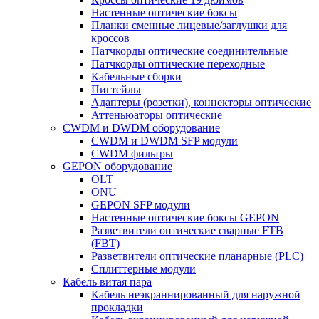
Настенные оптические боксы
Планки сменные лицевые/заглушки для
кроссов
Патчкорды оптические соединительные
Патчкорды оптические переходные
Кабельные сборки
Пигтейлы
Адаптеры (розетки), коннекторы оптические
Аттеньюаторы оптические
CWDM и DWDM оборудование
CWDM и DWDM SFP модули
CWDM фильтры
GEPON оборудование
OLT
ONU
GEPON SFP модули
Настенные оптические боксы GEPON
Разветвители оптические сварные FTB
(FBT)
Разветвители оптические планарные (PLC)
Сплиттерные модули
Кабель витая пара
Кабель неэкраннированный для наружной
прокладки