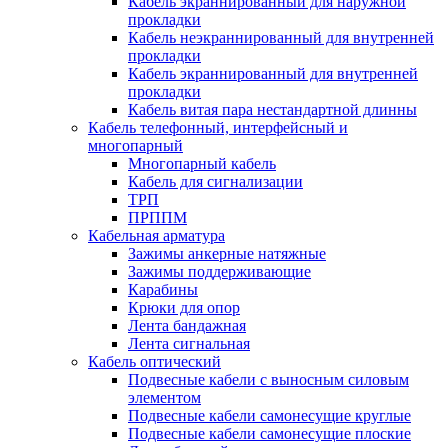
Кабель экраннированный для наружной
прокладки
Кабель неэкраннированный для внутренней
прокладки
Кабель экраннированный для внутренней
прокладки
Кабель витая пара нестандартной длинны
Кабель телефонный, интерфейсный и
многопарный
Многопарный кабель
Кабель для сигнализации
ТРП
ПРППМ
Кабельная арматура
Зажимы анкерные натяжные
Зажимы поддерживающие
Карабины
Крюки для опор
Лента бандажная
Лента сигнальная
Кабель оптический
Подвесные кабели с выносным силовым
элементом
Подвесные кабели самонесущие круглые
Подвесные кабели самонесущие плоские