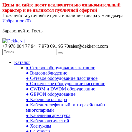
Цены на сайте носят исключительно ознакомительный
характер и не являются публичной офертой
Пожалуйста уточняйте цены и наличие товара у менеджера.
Избранное (
0
)
Здравствуйте, Гость
+7 978 084 77 94
+7 978 691 95 70
sales@dekker-it.com
Каталог
● Сетевое оборудование активное
● Видеонаблюдение
● Сетевое оборудование пассивное
● Оптическое оборудование пассивное
● CWDM и DWDM оборудование
● GEPON оборудование
● Кабель витая пара
● Кабель телефонный, интерфейсный и
многопарный
● Кабельная арматура
● Кабель оптический
● Хознужды
● 02.Услуги