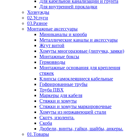
Для кабельной канализации и грунта
Для внутренней прокладки
Хознужды
02.Услуги
03.Разное
Монтажные аксессуары
Миниканалы и короба
Металлические каналы и аксессуары
Жгут витой
Хомуты многоразовые (липучка, замки)
Монтажные боксы
Гермовводы
Монтажные основания для крепления
стяжек
Клипсы самоклеящиеся кабельные
Гофрированные трубы
Труба ПВХ
Маркеры для кабеля
Стяжки и хомуты
Стяжки и хомуты маркировочные
Хомуты из нержавеющей стали
Скотч, изолента.
Скоба
Дюбели, винты, гайки, шайбы, анкеры.
01.Товары