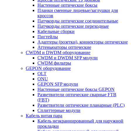
Настенные оптические боксы
Планки сменные лицевые/заглушки для
кроссов
Патчкорды оптические соединительные
Патчкорды оптические переходные
Кабельные сборки
Пигтейлы
Адаптеры (розетки), коннекторы оптические
Аттеньюаторы оптические
CWDM и DWDM оборудование
CWDM и DWDM SFP модули
CWDM фильтры
GEPON оборудование
OLT
ONU
GEPON SFP модули
Настенные оптические боксы GEPON
Разветвители оптические сварные FTB
(FBT)
Разветвители оптические планарные (PLC)
Сплиттерные модули
Кабель витая пара
Кабель неэкраннированный для наружной
прокладки