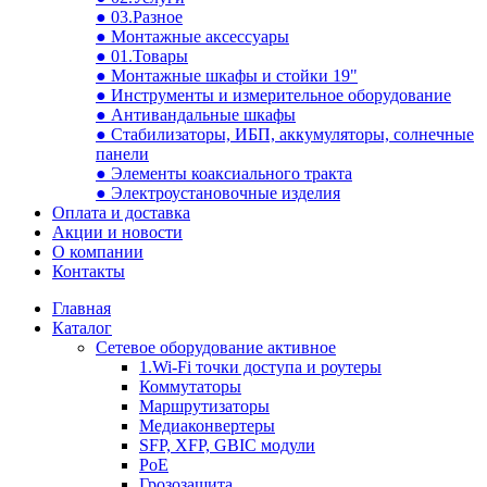
● 03.Разное
● Монтажные аксессуары
● 01.Товары
● Монтажные шкафы и стойки 19"
● Инструменты и измерительное оборудование
● Антивандальные шкафы
● Стабилизаторы, ИБП, аккумуляторы, солнечные
панели
● Элементы коаксиального тракта
● Электроустановочные изделия
Оплата и доставка
Акции и новости
О компании
Контакты
Главная
Каталог
Сетевое оборудование активное
1.Wi-Fi точки доступа и роутеры
Коммутаторы
Маршрутизаторы
Медиаконвертеры
SFP, XFP, GBIC модули
PoE
Грозозащита