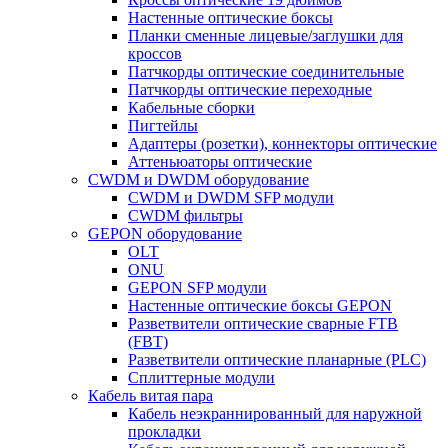
Настенные оптические боксы
Планки сменные лицевые/заглушки для
кроссов
Патчкорды оптические соединительные
Патчкорды оптические переходные
Кабельные сборки
Пигтейлы
Адаптеры (розетки), коннекторы оптические
Аттеньюаторы оптические
CWDM и DWDM оборудование
CWDM и DWDM SFP модули
CWDM фильтры
GEPON оборудование
OLT
ONU
GEPON SFP модули
Настенные оптические боксы GEPON
Разветвители оптические сварные FTB
(FBT)
Разветвители оптические планарные (PLC)
Сплиттерные модули
Кабель витая пара
Кабель неэкраннированный для наружной
прокладки