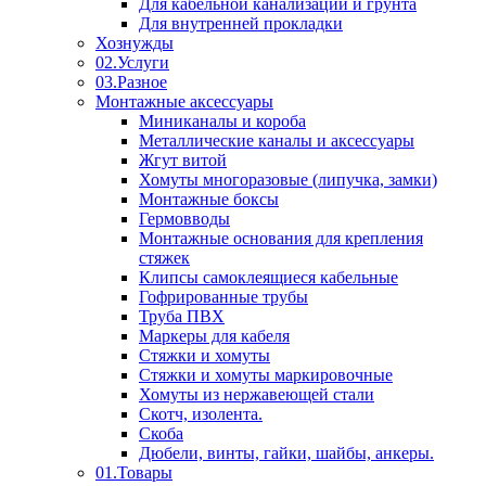
Для кабельной канализации и грунта
Для внутренней прокладки
Хознужды
02.Услуги
03.Разное
Монтажные аксессуары
Миниканалы и короба
Металлические каналы и аксессуары
Жгут витой
Хомуты многоразовые (липучка, замки)
Монтажные боксы
Гермовводы
Монтажные основания для крепления
стяжек
Клипсы самоклеящиеся кабельные
Гофрированные трубы
Труба ПВХ
Маркеры для кабеля
Стяжки и хомуты
Стяжки и хомуты маркировочные
Хомуты из нержавеющей стали
Скотч, изолента.
Скоба
Дюбели, винты, гайки, шайбы, анкеры.
01.Товары