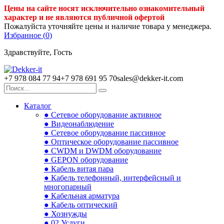
Цены на сайте носят исключительно ознакомительный
характер и не являются публичной офертой
Пожалуйста уточняйте цены и наличие товара у менеджера.
Избранное (
0
)
Здравствуйте, Гость
+7 978 084 77 94
+7 978 691 95 70
sales@dekker-it.com
Каталог
● Сетевое оборудование активное
● Видеонаблюдение
● Сетевое оборудование пассивное
● Оптическое оборудование пассивное
● CWDM и DWDM оборудование
● GEPON оборудование
● Кабель витая пара
● Кабель телефонный, интерфейсный и
многопарный
● Кабельная арматура
● Кабель оптический
● Хознужды
● 02.Услуги