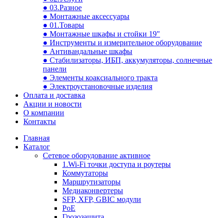
● 03.Разное
● Монтажные аксессуары
● 01.Товары
● Монтажные шкафы и стойки 19"
● Инструменты и измерительное оборудование
● Антивандальные шкафы
● Стабилизаторы, ИБП, аккумуляторы, солнечные
панели
● Элементы коаксиального тракта
● Электроустановочные изделия
Оплата и доставка
Акции и новости
О компании
Контакты
Главная
Каталог
Сетевое оборудование активное
1.Wi-Fi точки доступа и роутеры
Коммутаторы
Маршрутизаторы
Медиаконвертеры
SFP, XFP, GBIC модули
PoE
Грозозащита