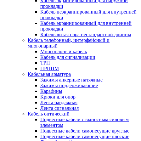
Кабель экраннированный для наружной
прокладки
Кабель неэкраннированный для внутренней
прокладки
Кабель экраннированный для внутренней
прокладки
Кабель витая пара нестандартной длинны
Кабель телефонный, интерфейсный и
многопарный
Многопарный кабель
Кабель для сигнализации
ТРП
ПРППМ
Кабельная арматура
Зажимы анкерные натяжные
Зажимы поддерживающие
Карабины
Крюки для опор
Лента бандажная
Лента сигнальная
Кабель оптический
Подвесные кабели с выносным силовым
элементом
Подвесные кабели самонесущие круглые
Подвесные кабели самонесущие плоские