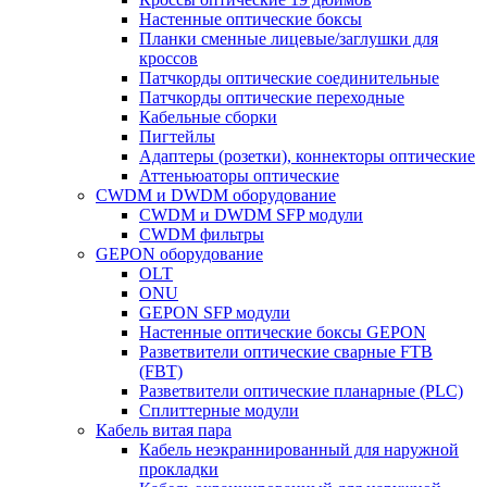
Настенные оптические боксы
Планки сменные лицевые/заглушки для
кроссов
Патчкорды оптические соединительные
Патчкорды оптические переходные
Кабельные сборки
Пигтейлы
Адаптеры (розетки), коннекторы оптические
Аттеньюаторы оптические
CWDM и DWDM оборудование
CWDM и DWDM SFP модули
CWDM фильтры
GEPON оборудование
OLT
ONU
GEPON SFP модули
Настенные оптические боксы GEPON
Разветвители оптические сварные FTB
(FBT)
Разветвители оптические планарные (PLC)
Сплиттерные модули
Кабель витая пара
Кабель неэкраннированный для наружной
прокладки