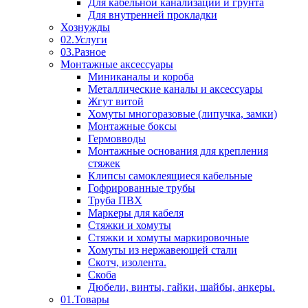
Для кабельной канализации и грунта
Для внутренней прокладки
Хознужды
02.Услуги
03.Разное
Монтажные аксессуары
Миниканалы и короба
Металлические каналы и аксессуары
Жгут витой
Хомуты многоразовые (липучка, замки)
Монтажные боксы
Гермовводы
Монтажные основания для крепления
стяжек
Клипсы самоклеящиеся кабельные
Гофрированные трубы
Труба ПВХ
Маркеры для кабеля
Стяжки и хомуты
Стяжки и хомуты маркировочные
Хомуты из нержавеющей стали
Скотч, изолента.
Скоба
Дюбели, винты, гайки, шайбы, анкеры.
01.Товары