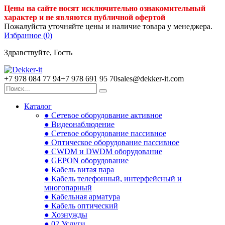
Цены на сайте носят исключительно ознакомительный
характер и не являются публичной офертой
Пожалуйста уточняйте цены и наличие товара у менеджера.
Избранное (
0
)
Здравствуйте, Гость
+7 978 084 77 94
+7 978 691 95 70
sales@dekker-it.com
Каталог
● Сетевое оборудование активное
● Видеонаблюдение
● Сетевое оборудование пассивное
● Оптическое оборудование пассивное
● CWDM и DWDM оборудование
● GEPON оборудование
● Кабель витая пара
● Кабель телефонный, интерфейсный и
многопарный
● Кабельная арматура
● Кабель оптический
● Хознужды
● 02.Услуги