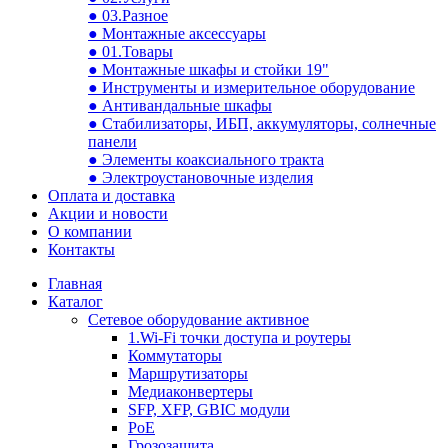
● 03.Разное
● Монтажные аксессуары
● 01.Товары
● Монтажные шкафы и стойки 19"
● Инструменты и измерительное оборудование
● Антивандальные шкафы
● Стабилизаторы, ИБП, аккумуляторы, солнечные
панели
● Элементы коаксиального тракта
● Электроустановочные изделия
Оплата и доставка
Акции и новости
О компании
Контакты
Главная
Каталог
Сетевое оборудование активное
1.Wi-Fi точки доступа и роутеры
Коммутаторы
Маршрутизаторы
Медиаконвертеры
SFP, XFP, GBIC модули
PoE
Грозозащита