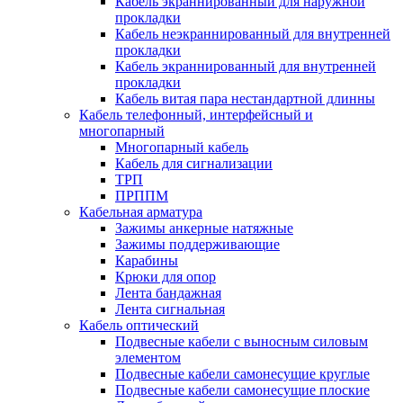
Кабель экраннированный для наружной
прокладки
Кабель неэкраннированный для внутренней
прокладки
Кабель экраннированный для внутренней
прокладки
Кабель витая пара нестандартной длинны
Кабель телефонный, интерфейсный и
многопарный
Многопарный кабель
Кабель для сигнализации
ТРП
ПРППМ
Кабельная арматура
Зажимы анкерные натяжные
Зажимы поддерживающие
Карабины
Крюки для опор
Лента бандажная
Лента сигнальная
Кабель оптический
Подвесные кабели с выносным силовым
элементом
Подвесные кабели самонесущие круглые
Подвесные кабели самонесущие плоские