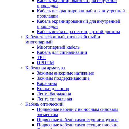
Кабель экраннированный для наружной
прокладки
Кабель неэкраннированный для внутренней
прокладки
Кабель экраннированный для внутренней
прокладки
Кабель витая пара нестандартной длинны
Кабель телефонный, интерфейсный и
многопарный
Многопарный кабель
Кабель для сигнализации
ТРП
ПРППМ
Кабельная арматура
Зажимы анкерные натяжные
Зажимы поддерживающие
Карабины
Крюки для опор
Лента бандажная
Лента сигнальная
Кабель оптический
Подвесные кабели с выносным силовым
элементом
Подвесные кабели самонесущие круглые
Подвесные кабели самонесущие плоские