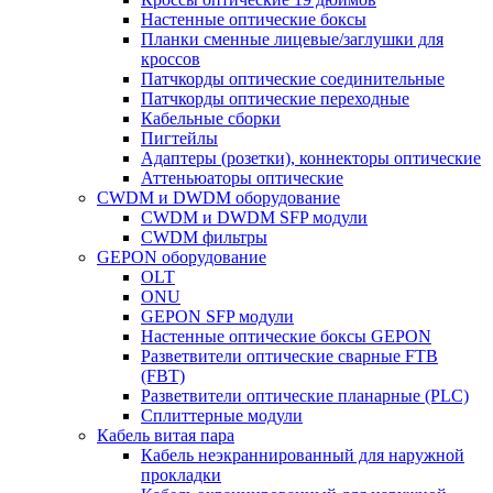
Настенные оптические боксы
Планки сменные лицевые/заглушки для
кроссов
Патчкорды оптические соединительные
Патчкорды оптические переходные
Кабельные сборки
Пигтейлы
Адаптеры (розетки), коннекторы оптические
Аттеньюаторы оптические
CWDM и DWDM оборудование
CWDM и DWDM SFP модули
CWDM фильтры
GEPON оборудование
OLT
ONU
GEPON SFP модули
Настенные оптические боксы GEPON
Разветвители оптические сварные FTB
(FBT)
Разветвители оптические планарные (PLC)
Сплиттерные модули
Кабель витая пара
Кабель неэкраннированный для наружной
прокладки