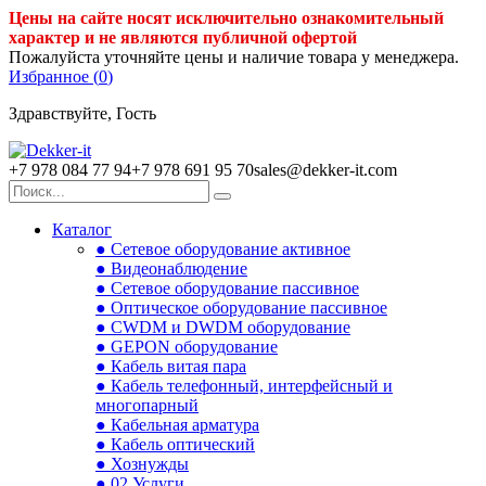
Цены на сайте носят исключительно ознакомительный
характер и не являются публичной офертой
Пожалуйста уточняйте цены и наличие товара у менеджера.
Избранное (
0
)
Здравствуйте, Гость
+7 978 084 77 94
+7 978 691 95 70
sales@dekker-it.com
Каталог
● Сетевое оборудование активное
● Видеонаблюдение
● Сетевое оборудование пассивное
● Оптическое оборудование пассивное
● CWDM и DWDM оборудование
● GEPON оборудование
● Кабель витая пара
● Кабель телефонный, интерфейсный и
многопарный
● Кабельная арматура
● Кабель оптический
● Хознужды
● 02.Услуги