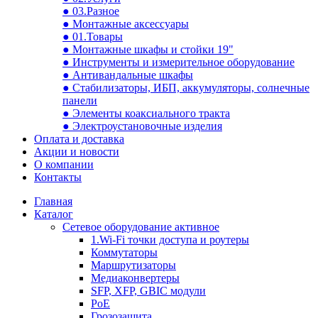
● 03.Разное
● Монтажные аксессуары
● 01.Товары
● Монтажные шкафы и стойки 19"
● Инструменты и измерительное оборудование
● Антивандальные шкафы
● Стабилизаторы, ИБП, аккумуляторы, солнечные
панели
● Элементы коаксиального тракта
● Электроустановочные изделия
Оплата и доставка
Акции и новости
О компании
Контакты
Главная
Каталог
Сетевое оборудование активное
1.Wi-Fi точки доступа и роутеры
Коммутаторы
Маршрутизаторы
Медиаконвертеры
SFP, XFP, GBIC модули
PoE
Грозозащита