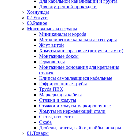
Для кабельной канализации и грунта
Для внутренней прокладки
Хознужды
02.Услуги
03.Разное
Монтажные аксессуары
Миниканалы и короба
Металлические каналы и аксессуары
Жгут витой
Хомуты многоразовые (липучка, замки)
Монтажные боксы
Гермовводы
Монтажные основания для крепления
стяжек
Клипсы самоклеящиеся кабельные
Гофрированные трубы
Труба ПВХ
Маркеры для кабеля
Стяжки и хомуты
Стяжки и хомуты маркировочные
Хомуты из нержавеющей стали
Скотч, изолента.
Скоба
Дюбели, винты, гайки, шайбы, анкеры.
01.Товары