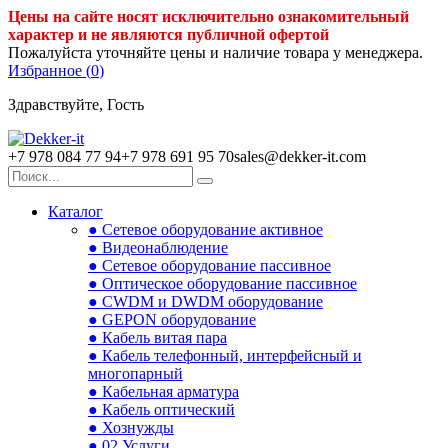
Цены на сайте носят исключительно ознакомительный
характер и не являются публичной офертой
Пожалуйста уточняйте цены и наличие товара у менеджера.
Избранное (
0
)
Здравствуйте, Гость
+7 978 084 77 94
+7 978 691 95 70
sales@dekker-it.com
Каталог
● Сетевое оборудование активное
● Видеонаблюдение
● Сетевое оборудование пассивное
● Оптическое оборудование пассивное
● CWDM и DWDM оборудование
● GEPON оборудование
● Кабель витая пара
● Кабель телефонный, интерфейсный и
многопарный
● Кабельная арматура
● Кабель оптический
● Хознужды
● 02.Услуги