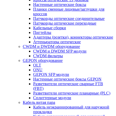
Настенные оптические боксы
Планки сменные лицевые/заглушки для
кроссов
Патчкорды оптические соединительные
Патчкорды оптические переходные
Кабельные сборки
Пигтейлы
Адаптеры (розетки), коннекторы оптические
Аттеньюаторы оптические
CWDM и DWDM оборудование
CWDM и DWDM SFP модули
CWDM фильтры
GEPON оборудование
OLT
ONU
GEPON SFP модули
Настенные оптические боксы GEPON
Разветвители оптические сварные FTB
(FBT)
Разветвители оптические планарные (PLC)
Сплиттерные модули
Кабель витая пара
Кабель неэкраннированный для наружной
прокладки