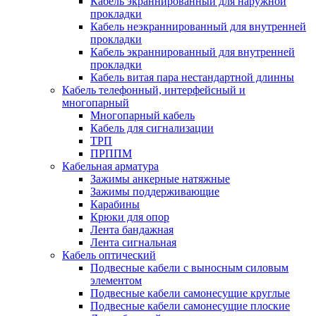
Кабель экраннированный для наружной
прокладки
Кабель неэкраннированный для внутренней
прокладки
Кабель экраннированный для внутренней
прокладки
Кабель витая пара нестандартной длинны
Кабель телефонный, интерфейсный и
многопарный
Многопарный кабель
Кабель для сигнализации
ТРП
ПРППМ
Кабельная арматура
Зажимы анкерные натяжные
Зажимы поддерживающие
Карабины
Крюки для опор
Лента бандажная
Лента сигнальная
Кабель оптический
Подвесные кабели с выносным силовым
элементом
Подвесные кабели самонесущие круглые
Подвесные кабели самонесущие плоские