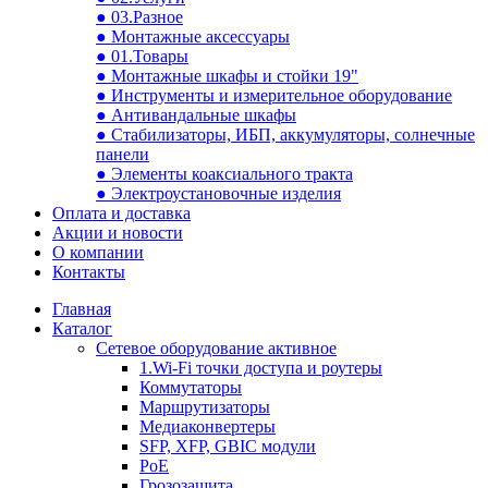
● 03.Разное
● Монтажные аксессуары
● 01.Товары
● Монтажные шкафы и стойки 19"
● Инструменты и измерительное оборудование
● Антивандальные шкафы
● Стабилизаторы, ИБП, аккумуляторы, солнечные
панели
● Элементы коаксиального тракта
● Электроустановочные изделия
Оплата и доставка
Акции и новости
О компании
Контакты
Главная
Каталог
Сетевое оборудование активное
1.Wi-Fi точки доступа и роутеры
Коммутаторы
Маршрутизаторы
Медиаконвертеры
SFP, XFP, GBIC модули
PoE
Грозозащита