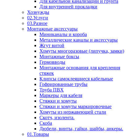
Для кабельной канализации и грунта
Для внутренней прокладки
Хознужды
02.Услуги
03.Разное
Монтажные аксессуары
Миниканалы и короба
Металлические каналы и аксессуары
Жгут витой
Хомуты многоразовые (липучка, замки)
Монтажные боксы
Гермовводы
Монтажные основания для крепления
стяжек
Клипсы самоклеящиеся кабельные
Гофрированные трубы
Труба ПВХ
Маркеры для кабеля
Стяжки и хомуты
Стяжки и хомуты маркировочные
Хомуты из нержавеющей стали
Скотч, изолента.
Скоба
Дюбели, винты, гайки, шайбы, анкеры.
01.Товары