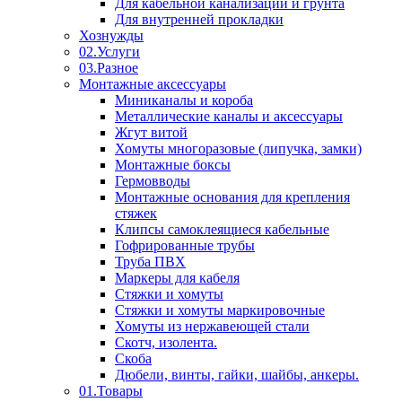
Для кабельной канализации и грунта
Для внутренней прокладки
Хознужды
02.Услуги
03.Разное
Монтажные аксессуары
Миниканалы и короба
Металлические каналы и аксессуары
Жгут витой
Хомуты многоразовые (липучка, замки)
Монтажные боксы
Гермовводы
Монтажные основания для крепления
стяжек
Клипсы самоклеящиеся кабельные
Гофрированные трубы
Труба ПВХ
Маркеры для кабеля
Стяжки и хомуты
Стяжки и хомуты маркировочные
Хомуты из нержавеющей стали
Скотч, изолента.
Скоба
Дюбели, винты, гайки, шайбы, анкеры.
01.Товары