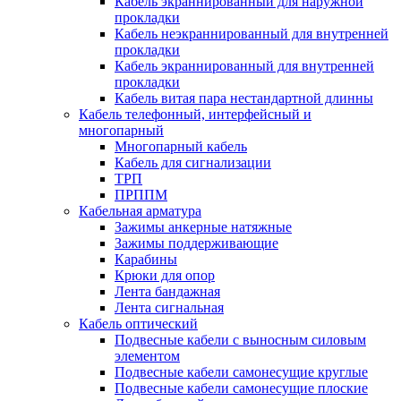
Кабель экраннированный для наружной
прокладки
Кабель неэкраннированный для внутренней
прокладки
Кабель экраннированный для внутренней
прокладки
Кабель витая пара нестандартной длинны
Кабель телефонный, интерфейсный и
многопарный
Многопарный кабель
Кабель для сигнализации
ТРП
ПРППМ
Кабельная арматура
Зажимы анкерные натяжные
Зажимы поддерживающие
Карабины
Крюки для опор
Лента бандажная
Лента сигнальная
Кабель оптический
Подвесные кабели с выносным силовым
элементом
Подвесные кабели самонесущие круглые
Подвесные кабели самонесущие плоские