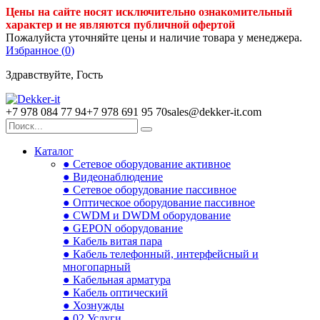
Цены на сайте носят исключительно ознакомительный
характер и не являются публичной офертой
Пожалуйста уточняйте цены и наличие товара у менеджера.
Избранное (
0
)
Здравствуйте, Гость
+7 978 084 77 94
+7 978 691 95 70
sales@dekker-it.com
Каталог
● Сетевое оборудование активное
● Видеонаблюдение
● Сетевое оборудование пассивное
● Оптическое оборудование пассивное
● CWDM и DWDM оборудование
● GEPON оборудование
● Кабель витая пара
● Кабель телефонный, интерфейсный и
многопарный
● Кабельная арматура
● Кабель оптический
● Хознужды
● 02.Услуги