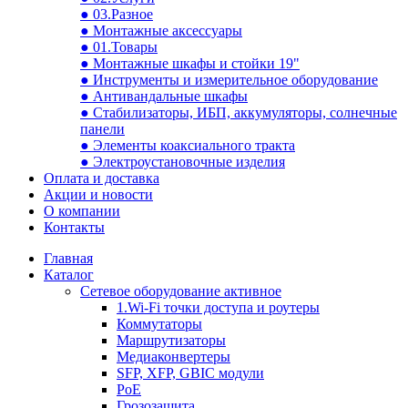
● 03.Разное
● Монтажные аксессуары
● 01.Товары
● Монтажные шкафы и стойки 19"
● Инструменты и измерительное оборудование
● Антивандальные шкафы
● Стабилизаторы, ИБП, аккумуляторы, солнечные
панели
● Элементы коаксиального тракта
● Электроустановочные изделия
Оплата и доставка
Акции и новости
О компании
Контакты
Главная
Каталог
Сетевое оборудование активное
1.Wi-Fi точки доступа и роутеры
Коммутаторы
Маршрутизаторы
Медиаконвертеры
SFP, XFP, GBIC модули
PoE
Грозозащита