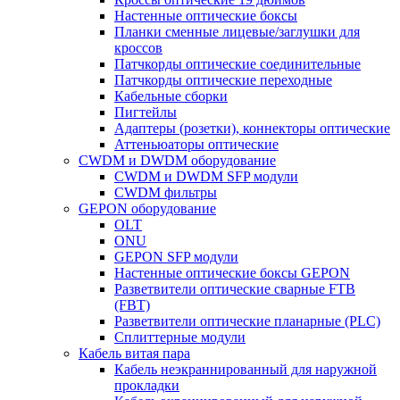
Настенные оптические боксы
Планки сменные лицевые/заглушки для
кроссов
Патчкорды оптические соединительные
Патчкорды оптические переходные
Кабельные сборки
Пигтейлы
Адаптеры (розетки), коннекторы оптические
Аттеньюаторы оптические
CWDM и DWDM оборудование
CWDM и DWDM SFP модули
CWDM фильтры
GEPON оборудование
OLT
ONU
GEPON SFP модули
Настенные оптические боксы GEPON
Разветвители оптические сварные FTB
(FBT)
Разветвители оптические планарные (PLC)
Сплиттерные модули
Кабель витая пара
Кабель неэкраннированный для наружной
прокладки