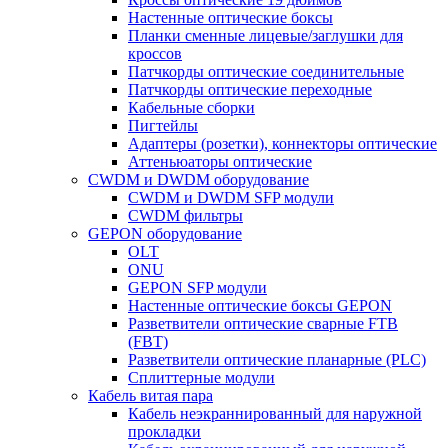
Настенные оптические боксы
Планки сменные лицевые/заглушки для
кроссов
Патчкорды оптические соединительные
Патчкорды оптические переходные
Кабельные сборки
Пигтейлы
Адаптеры (розетки), коннекторы оптические
Аттеньюаторы оптические
CWDM и DWDM оборудование
CWDM и DWDM SFP модули
CWDM фильтры
GEPON оборудование
OLT
ONU
GEPON SFP модули
Настенные оптические боксы GEPON
Разветвители оптические сварные FTB
(FBT)
Разветвители оптические планарные (PLC)
Сплиттерные модули
Кабель витая пара
Кабель неэкраннированный для наружной
прокладки