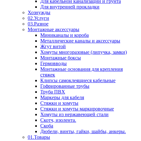
Для кабельной канализации и грунта
Для внутренней прокладки
Хознужды
02.Услуги
03.Разное
Монтажные аксессуары
Миниканалы и короба
Металлические каналы и аксессуары
Жгут витой
Хомуты многоразовые (липучка, замки)
Монтажные боксы
Гермовводы
Монтажные основания для крепления
стяжек
Клипсы самоклеящиеся кабельные
Гофрированные трубы
Труба ПВХ
Маркеры для кабеля
Стяжки и хомуты
Стяжки и хомуты маркировочные
Хомуты из нержавеющей стали
Скотч, изолента.
Скоба
Дюбели, винты, гайки, шайбы, анкеры.
01.Товары