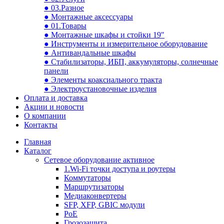
● 03.Разное
● Монтажные аксессуары
● 01.Товары
● Монтажные шкафы и стойки 19"
● Инструменты и измерительное оборудование
● Антивандальные шкафы
● Стабилизаторы, ИБП, аккумуляторы, солнечные
панели
● Элементы коаксиального тракта
● Электроустановочные изделия
Оплата и доставка
Акции и новости
О компании
Контакты
Главная
Каталог
Сетевое оборудование активное
1.Wi-Fi точки доступа и роутеры
Коммутаторы
Маршрутизаторы
Медиаконвертеры
SFP, XFP, GBIC модули
PoE
Грозозащита