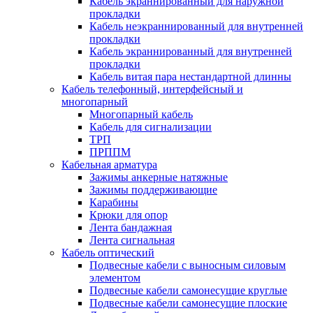
Кабель экраннированный для наружной
прокладки
Кабель неэкраннированный для внутренней
прокладки
Кабель экраннированный для внутренней
прокладки
Кабель витая пара нестандартной длинны
Кабель телефонный, интерфейсный и
многопарный
Многопарный кабель
Кабель для сигнализации
ТРП
ПРППМ
Кабельная арматура
Зажимы анкерные натяжные
Зажимы поддерживающие
Карабины
Крюки для опор
Лента бандажная
Лента сигнальная
Кабель оптический
Подвесные кабели с выносным силовым
элементом
Подвесные кабели самонесущие круглые
Подвесные кабели самонесущие плоские