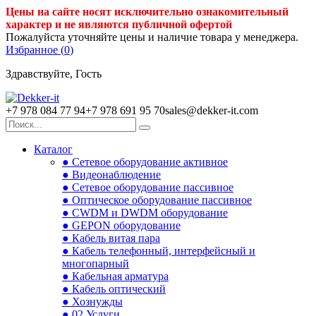
Цены на сайте носят исключительно ознакомительный
характер и не являются публичной офертой
Пожалуйста уточняйте цены и наличие товара у менеджера.
Избранное (
0
)
Здравствуйте, Гость
+7 978 084 77 94
+7 978 691 95 70
sales@dekker-it.com
Каталог
● Сетевое оборудование активное
● Видеонаблюдение
● Сетевое оборудование пассивное
● Оптическое оборудование пассивное
● CWDM и DWDM оборудование
● GEPON оборудование
● Кабель витая пара
● Кабель телефонный, интерфейсный и
многопарный
● Кабельная арматура
● Кабель оптический
● Хознужды
● 02.Услуги