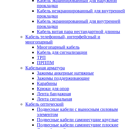
Кабель экраннированный для наружной
прокладки
Кабель неэкраннированный для внутренней
прокладки
Кабель экраннированный для внутренней
прокладки
Кабель витая пара нестандартной длинны
Кабель телефонный, интерфейсный и
многопарный
Многопарный кабель
Кабель для сигнализации
ТРП
ПРППМ
Кабельная арматура
Зажимы анкерные натяжные
Зажимы поддерживающие
Карабины
Крюки для опор
Лента бандажная
Лента сигнальная
Кабель оптический
Подвесные кабели с выносным силовым
элементом
Подвесные кабели самонесущие круглые
Подвесные кабели самонесущие плоские