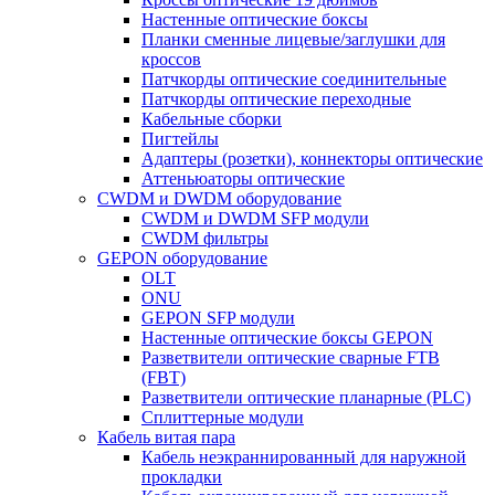
Настенные оптические боксы
Планки сменные лицевые/заглушки для
кроссов
Патчкорды оптические соединительные
Патчкорды оптические переходные
Кабельные сборки
Пигтейлы
Адаптеры (розетки), коннекторы оптические
Аттеньюаторы оптические
CWDM и DWDM оборудование
CWDM и DWDM SFP модули
CWDM фильтры
GEPON оборудование
OLT
ONU
GEPON SFP модули
Настенные оптические боксы GEPON
Разветвители оптические сварные FTB
(FBT)
Разветвители оптические планарные (PLC)
Сплиттерные модули
Кабель витая пара
Кабель неэкраннированный для наружной
прокладки