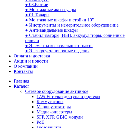
● 03.Разное
● Монтажные аксессуары
● 01.Товары
● Монтажные шкафы и стойки 19"
● Инструменты и измерительное оборудование
● Антивандальные шкафы
● Стабилизаторы, ИБП, аккумуляторы, солнечные
панели
● Элементы коаксиального тракта
● Электроустановочные изделия
Оплата и доставка
Акции и новости
О компании
Контакты
Главная
Каталог
Сетевое оборудование активное
1.Wi-Fi точки доступа и роутеры
Коммутаторы
Маршрутизаторы
Медиаконвертеры
SFP, XFP, GBIC модули
PoE
Грозозащита