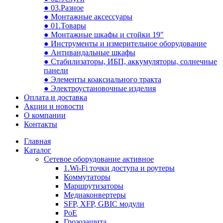
● 03.Разное
● Монтажные аксессуары
● 01.Товары
● Монтажные шкафы и стойки 19"
● Инструменты и измерительное оборудование
● Антивандальные шкафы
● Стабилизаторы, ИБП, аккумуляторы, солнечные
панели
● Элементы коаксиального тракта
● Электроустановочные изделия
Оплата и доставка
Акции и новости
О компании
Контакты
Главная
Каталог
Сетевое оборудование активное
1.Wi-Fi точки доступа и роутеры
Коммутаторы
Маршрутизаторы
Медиаконвертеры
SFP, XFP, GBIC модули
PoE
Грозозащита