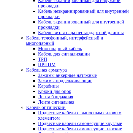
Кабель экраннированный для наружной
прокладки
Кабель неэкраннированный для внутренней
прокладки
Кабель экраннированный для внутренней
прокладки
Кабель витая пара нестандартной длинны
Кабель телефонный, интерфейсный и
многопарный
Многопарный кабель
Кабель для сигнализации
ТРП
ПРППМ
Кабельная арматура
Зажимы анкерные натяжные
Зажимы поддерживающие
Карабины
Крюки для опор
Лента бандажная
Лента сигнальная
Кабель оптический
Подвесные кабели с выносным силовым
элементом
Подвесные кабели самонесущие круглые
Подвесные кабели самонесущие плоские