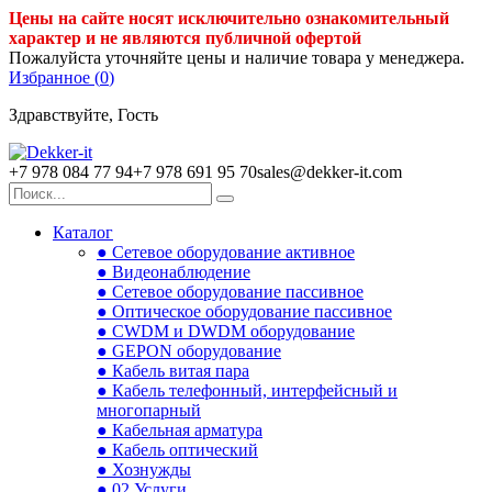
Цены на сайте носят исключительно ознакомительный
характер и не являются публичной офертой
Пожалуйста уточняйте цены и наличие товара у менеджера.
Избранное (
0
)
Здравствуйте, Гость
+7 978 084 77 94
+7 978 691 95 70
sales@dekker-it.com
Каталог
● Сетевое оборудование активное
● Видеонаблюдение
● Сетевое оборудование пассивное
● Оптическое оборудование пассивное
● CWDM и DWDM оборудование
● GEPON оборудование
● Кабель витая пара
● Кабель телефонный, интерфейсный и
многопарный
● Кабельная арматура
● Кабель оптический
● Хознужды
● 02.Услуги