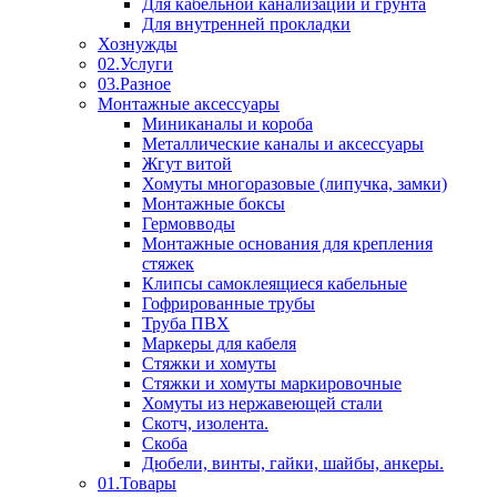
Для кабельной канализации и грунта
Для внутренней прокладки
Хознужды
02.Услуги
03.Разное
Монтажные аксессуары
Миниканалы и короба
Металлические каналы и аксессуары
Жгут витой
Хомуты многоразовые (липучка, замки)
Монтажные боксы
Гермовводы
Монтажные основания для крепления
стяжек
Клипсы самоклеящиеся кабельные
Гофрированные трубы
Труба ПВХ
Маркеры для кабеля
Стяжки и хомуты
Стяжки и хомуты маркировочные
Хомуты из нержавеющей стали
Скотч, изолента.
Скоба
Дюбели, винты, гайки, шайбы, анкеры.
01.Товары