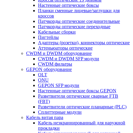
Настенные оптические боксы
Планки сменные лицевые/заглушки для
кроссов
Патчкорды оптические соединительные
Патчкорды оптические переходные
Кабельные сборки
Пигтейлы
Адаптеры (розетки), коннекторы оптические
Аттеньюаторы оптические
CWDM и DWDM оборудование
CWDM и DWDM SFP модули
CWDM фильтры
GEPON оборудование
OLT
ONU
GEPON SFP модули
Настенные оптические боксы GEPON
Разветвители оптические сварные FTB
(FBT)
Разветвители оптические планарные (PLC)
Сплиттерные модули
Кабель витая пара
Кабель неэкраннированный для наружной
прокладки