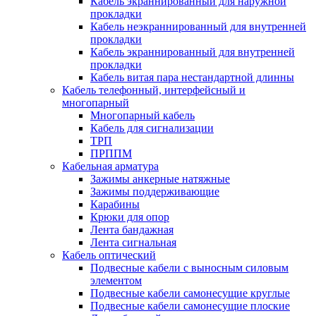
Кабель экраннированный для наружной
прокладки
Кабель неэкраннированный для внутренней
прокладки
Кабель экраннированный для внутренней
прокладки
Кабель витая пара нестандартной длинны
Кабель телефонный, интерфейсный и
многопарный
Многопарный кабель
Кабель для сигнализации
ТРП
ПРППМ
Кабельная арматура
Зажимы анкерные натяжные
Зажимы поддерживающие
Карабины
Крюки для опор
Лента бандажная
Лента сигнальная
Кабель оптический
Подвесные кабели с выносным силовым
элементом
Подвесные кабели самонесущие круглые
Подвесные кабели самонесущие плоские