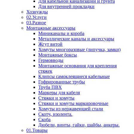
Для кабельной канализации и грунта
Для внутренней прокладки
Хознужды
02.Услуги
03.Разное
Монтажные аксессуары
Миниканалы и короба
Металлические каналы и аксессуары
Жгут витой
Хомуты многоразовые (липучка, замки)
Монтажные боксы
Гермовводы
Монтажные основания для крепления
стяжек
Клипсы самоклеящиеся кабельные
Гофрированные трубы
Труба ПВХ
Маркеры для кабеля
Стяжки и хомуты
Стяжки и хомуты маркировочные
Хомуты из нержавеющей стали
Скотч, изолента.
Скоба
Дюбели, винты, гайки, шайбы, анкеры.
01.Товары