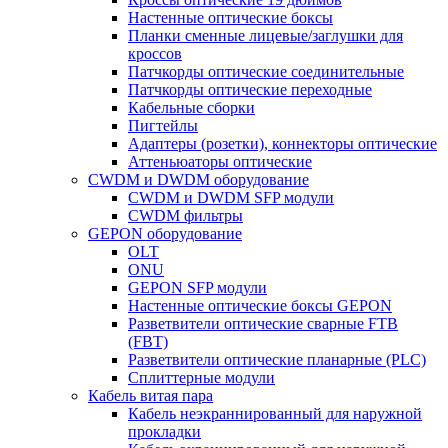
Настенные оптические боксы
Планки сменные лицевые/заглушки для
кроссов
Патчкорды оптические соединительные
Патчкорды оптические переходные
Кабельные сборки
Пигтейлы
Адаптеры (розетки), коннекторы оптические
Аттеньюаторы оптические
CWDM и DWDM оборудование
CWDM и DWDM SFP модули
CWDM фильтры
GEPON оборудование
OLT
ONU
GEPON SFP модули
Настенные оптические боксы GEPON
Разветвители оптические сварные FTB
(FBT)
Разветвители оптические планарные (PLC)
Сплиттерные модули
Кабель витая пара
Кабель неэкраннированный для наружной
прокладки