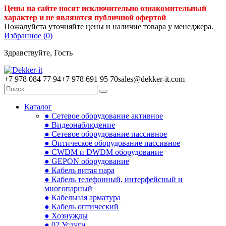
Цены на сайте носят исключительно ознакомительный
характер и не являются публичной офертой
Пожалуйста уточняйте цены и наличие товара у менеджера.
Избранное (
0
)
Здравствуйте, Гость
+7 978 084 77 94
+7 978 691 95 70
sales@dekker-it.com
Каталог
● Сетевое оборудование активное
● Видеонаблюдение
● Сетевое оборудование пассивное
● Оптическое оборудование пассивное
● CWDM и DWDM оборудование
● GEPON оборудование
● Кабель витая пара
● Кабель телефонный, интерфейсный и
многопарный
● Кабельная арматура
● Кабель оптический
● Хознужды
● 02.Услуги