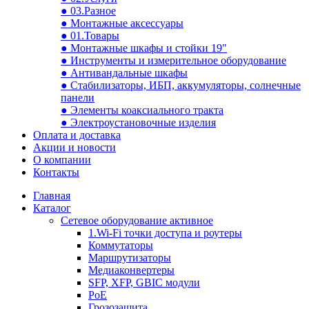
● 03.Разное
● Монтажные аксессуары
● 01.Товары
● Монтажные шкафы и стойки 19"
● Инструменты и измерительное оборудование
● Антивандальные шкафы
● Стабилизаторы, ИБП, аккумуляторы, солнечные
панели
● Элементы коаксиального тракта
● Электроустановочные изделия
Оплата и доставка
Акции и новости
О компании
Контакты
Главная
Каталог
Сетевое оборудование активное
1.Wi-Fi точки доступа и роутеры
Коммутаторы
Маршрутизаторы
Медиаконвертеры
SFP, XFP, GBIC модули
PoE
Грозозащита