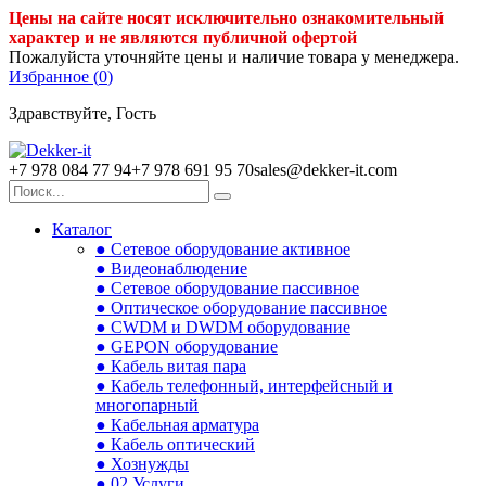
Цены на сайте носят исключительно ознакомительный
характер и не являются публичной офертой
Пожалуйста уточняйте цены и наличие товара у менеджера.
Избранное (
0
)
Здравствуйте, Гость
+7 978 084 77 94
+7 978 691 95 70
sales@dekker-it.com
Каталог
● Сетевое оборудование активное
● Видеонаблюдение
● Сетевое оборудование пассивное
● Оптическое оборудование пассивное
● CWDM и DWDM оборудование
● GEPON оборудование
● Кабель витая пара
● Кабель телефонный, интерфейсный и
многопарный
● Кабельная арматура
● Кабель оптический
● Хознужды
● 02.Услуги