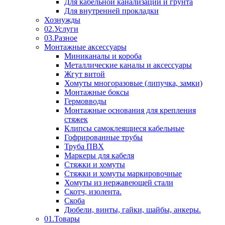
Для кабельной канализации и грунта
Для внутренней прокладки
Хознужды
02.Услуги
03.Разное
Монтажные аксессуары
Миниканалы и короба
Металлические каналы и аксессуары
Жгут витой
Хомуты многоразовые (липучка, замки)
Монтажные боксы
Гермовводы
Монтажные основания для крепления
стяжек
Клипсы самоклеящиеся кабельные
Гофрированные трубы
Труба ПВХ
Маркеры для кабеля
Стяжки и хомуты
Стяжки и хомуты маркировочные
Хомуты из нержавеющей стали
Скотч, изолента.
Скоба
Дюбели, винты, гайки, шайбы, анкеры.
01.Товары