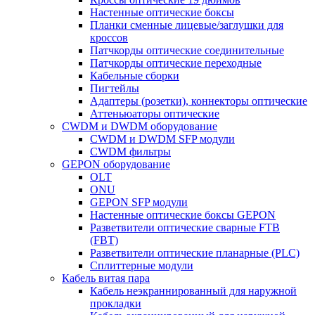
Настенные оптические боксы
Планки сменные лицевые/заглушки для
кроссов
Патчкорды оптические соединительные
Патчкорды оптические переходные
Кабельные сборки
Пигтейлы
Адаптеры (розетки), коннекторы оптические
Аттеньюаторы оптические
CWDM и DWDM оборудование
CWDM и DWDM SFP модули
CWDM фильтры
GEPON оборудование
OLT
ONU
GEPON SFP модули
Настенные оптические боксы GEPON
Разветвители оптические сварные FTB
(FBT)
Разветвители оптические планарные (PLC)
Сплиттерные модули
Кабель витая пара
Кабель неэкраннированный для наружной
прокладки