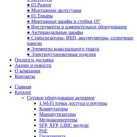
● 03.Разное
● Монтажные аксессуары
● 01.Товары
● Монтажные шкафы и стойки 19"
● Инструменты и измерительное оборудование
● Антивандальные шкафы
● Стабилизаторы, ИБП, аккумуляторы, солнечные
панели
● Элементы коаксиального тракта
● Электроустановочные изделия
Оплата и доставка
Акции и новости
О компании
Контакты
Главная
Каталог
Сетевое оборудование активное
1.Wi-Fi точки доступа и роутеры
Коммутаторы
Маршрутизаторы
Медиаконвертеры
SFP, XFP, GBIC модули
PoE
Грозозащита