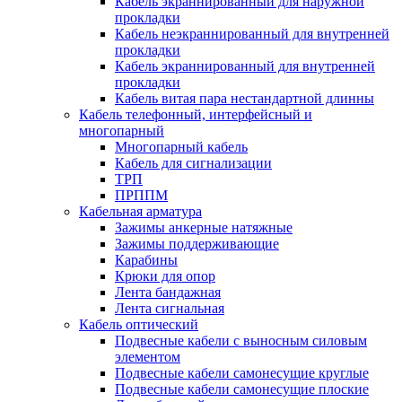
Кабель экраннированный для наружной
прокладки
Кабель неэкраннированный для внутренней
прокладки
Кабель экраннированный для внутренней
прокладки
Кабель витая пара нестандартной длинны
Кабель телефонный, интерфейсный и
многопарный
Многопарный кабель
Кабель для сигнализации
ТРП
ПРППМ
Кабельная арматура
Зажимы анкерные натяжные
Зажимы поддерживающие
Карабины
Крюки для опор
Лента бандажная
Лента сигнальная
Кабель оптический
Подвесные кабели с выносным силовым
элементом
Подвесные кабели самонесущие круглые
Подвесные кабели самонесущие плоские