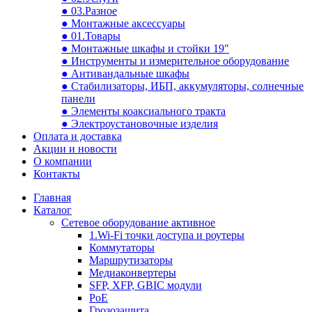
● 03.Разное
● Монтажные аксессуары
● 01.Товары
● Монтажные шкафы и стойки 19"
● Инструменты и измерительное оборудование
● Антивандальные шкафы
● Стабилизаторы, ИБП, аккумуляторы, солнечные
панели
● Элементы коаксиального тракта
● Электроустановочные изделия
Оплата и доставка
Акции и новости
О компании
Контакты
Главная
Каталог
Сетевое оборудование активное
1.Wi-Fi точки доступа и роутеры
Коммутаторы
Маршрутизаторы
Медиаконвертеры
SFP, XFP, GBIC модули
PoE
Грозозащита