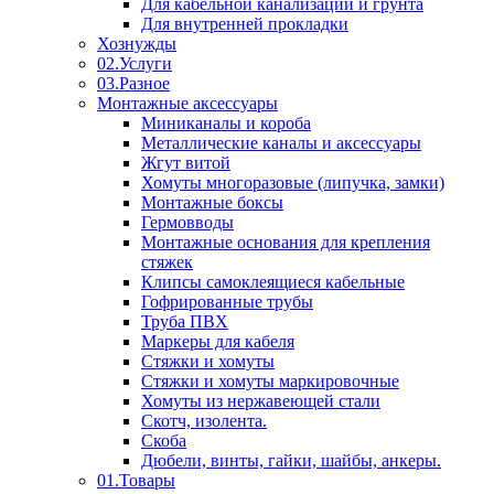
Для кабельной канализации и грунта
Для внутренней прокладки
Хознужды
02.Услуги
03.Разное
Монтажные аксессуары
Миниканалы и короба
Металлические каналы и аксессуары
Жгут витой
Хомуты многоразовые (липучка, замки)
Монтажные боксы
Гермовводы
Монтажные основания для крепления
стяжек
Клипсы самоклеящиеся кабельные
Гофрированные трубы
Труба ПВХ
Маркеры для кабеля
Стяжки и хомуты
Стяжки и хомуты маркировочные
Хомуты из нержавеющей стали
Скотч, изолента.
Скоба
Дюбели, винты, гайки, шайбы, анкеры.
01.Товары