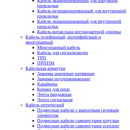
Кабель экраннированный для наружной
прокладки
Кабель неэкраннированный для внутренней
прокладки
Кабель экраннированный для внутренней
прокладки
Кабель витая пара нестандартной длинны
Кабель телефонный, интерфейсный и
многопарный
Многопарный кабель
Кабель для сигнализации
ТРП
ПРППМ
Кабельная арматура
Зажимы анкерные натяжные
Зажимы поддерживающие
Карабины
Крюки для опор
Лента бандажная
Лента сигнальная
Кабель оптический
Подвесные кабели с выносным силовым
элементом
Подвесные кабели самонесущие круглые
Подвесные кабели самонесущие плоские