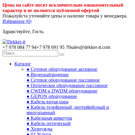
Цены на сайте носят исключительно ознакомительный
характер и не являются публичной офертой
Пожалуйста уточняйте цены и наличие товара у менеджера.
Избранное (
0
)
Здравствуйте, Гость
+7 978 084 77 94
+7 978 691 95 70
sales@dekker-it.com
Каталог
● Сетевое оборудование активное
● Видеонаблюдение
● Сетевое оборудование пассивное
● Оптическое оборудование пассивное
● CWDM и DWDM оборудование
● GEPON оборудование
● Кабель витая пара
● Кабель телефонный, интерфейсный и
многопарный
● Кабельная арматура
● Кабель оптический
● Хознужды
● 02.Услуги