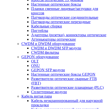
Настенные оптические боксы
Планки сменные лицевые/заглушки для
кроссов
Патчкорды оптические соединительные
Патчкорды оптические переходные
Кабельные сборки
Пигтейлы
Адаптеры (розетки), коннекторы оптические
Аттеньюаторы оптические
CWDM и DWDM оборудование
CWDM и DWDM SFP модули
CWDM фильтры
GEPON оборудование
OLT
ONU
GEPON SFP модули
Настенные оптические боксы GEPON
Разветвители оптические сварные FTB
(FBT)
Разветвители оптические планарные (PLC)
Сплиттерные модули
Кабель витая пара
Кабель неэкраннированный для наружной
прокладки