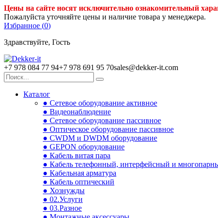
Цены на сайте носят исключительно ознакомительный хара
Пожалуйста уточняйте цены и наличие товара у менеджера.
Избранное (
0
)
Здравствуйте, Гость
+7 978 084 77 94
+7 978 691 95 70
sales@dekker-it.com
Каталог
● Сетевое оборудование активное
● Видеонаблюдение
● Сетевое оборудование пассивное
● Оптическое оборудование пассивное
● CWDM и DWDM оборудование
● GEPON оборудование
● Кабель витая пара
● Кабель телефонный, интерфейсный и многопарн
● Кабельная арматура
● Кабель оптический
● Хознужды
● 02.Услуги
● 03.Разное
● Монтажные аксессуары