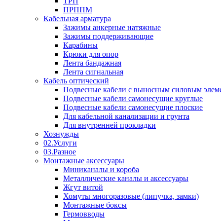
ТРП
ПРППМ
Кабельная арматура
Зажимы анкерные натяжные
Зажимы поддерживающие
Карабины
Крюки для опор
Лента бандажная
Лента сигнальная
Кабель оптический
Подвесные кабели с выносным силовым элем
Подвесные кабели самонесущие круглые
Подвесные кабели самонесущие плоские
Для кабельной канализации и грунта
Для внутренней прокладки
Хознужды
02.Услуги
03.Разное
Монтажные аксессуары
Миниканалы и короба
Металлические каналы и аксессуары
Жгут витой
Хомуты многоразовые (липучка, замки)
Монтажные боксы
Гермовводы