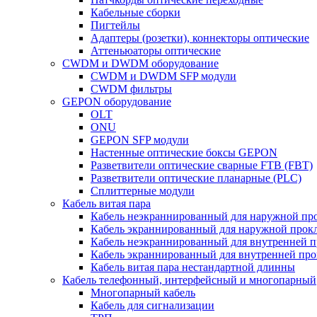
Кабельные сборки
Пигтейлы
Адаптеры (розетки), коннекторы оптические
Аттеньюаторы оптические
CWDM и DWDM оборудование
CWDM и DWDM SFP модули
CWDM фильтры
GEPON оборудование
OLT
ONU
GEPON SFP модули
Настенные оптические боксы GEPON
Разветвители оптические сварные FTB (FBT)
Разветвители оптические планарные (PLC)
Сплиттерные модули
Кабель витая пара
Кабель неэкраннированный для наружной пр
Кабель экраннированный для наружной прок
Кабель неэкраннированный для внутренней 
Кабель экраннированный для внутренней пр
Кабель витая пара нестандартной длинны
Кабель телефонный, интерфейсный и многопарный
Многопарный кабель
Кабель для сигнализации