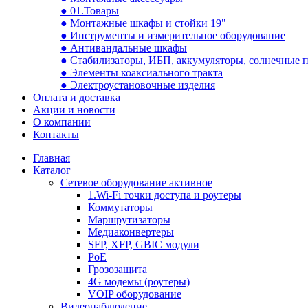
● 01.Товары
● Монтажные шкафы и стойки 19"
● Инструменты и измерительное оборудование
● Антивандальные шкафы
● Стабилизаторы, ИБП, аккумуляторы, солнечные 
● Элементы коаксиального тракта
● Электроустановочные изделия
Оплата и доставка
Акции и новости
О компании
Контакты
Главная
Каталог
Сетевое оборудование активное
1.Wi-Fi точки доступа и роутеры
Коммутаторы
Маршрутизаторы
Медиаконвертеры
SFP, XFP, GBIC модули
PoE
Грозозащита
4G модемы (роутеры)
VOIP оборудование
Видеонаблюдение