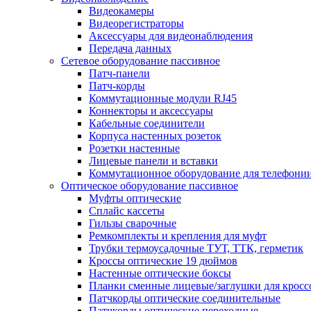
Видеокамеры
Видеорегистраторы
Аксессуары для видеонаблюдения
Передача данных
Сетевое оборудование пассивное
Патч-панели
Патч-корды
Коммутационные модули RJ45
Коннекторы и аксессуары
Кабельные соединители
Корпуса настенных розеток
Розетки настенные
Лицевые панели и вставки
Коммутационное оборудование для телефони
Оптическое оборудование пассивное
Муфты оптические
Сплайс кассеты
Гильзы сварочные
Ремкомплекты и крепления для муфт
Трубки термоусадочные ТУТ, ТТК, герметик
Кроссы оптические 19 дюймов
Настенные оптические боксы
Планки сменные лицевые/заглушки для кросс
Патчкорды оптические соединительные
Патчкорды оптические переходные