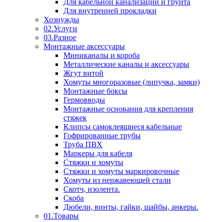
Для кабельной канализации и грунта
Для внутренней прокладки
Хознужды
02.Услуги
03.Разное
Монтажные аксессуары
Миниканалы и короба
Металлические каналы и аксессуары
Жгут витой
Хомуты многоразовые (липучка, замки)
Монтажные боксы
Гермовводы
Монтажные основания для крепления
стяжек
Клипсы самоклеящиеся кабельные
Гофрированные трубы
Труба ПВХ
Маркеры для кабеля
Стяжки и хомуты
Стяжки и хомуты маркировочные
Хомуты из нержавеющей стали
Скотч, изолента.
Скоба
Дюбели, винты, гайки, шайбы, анкеры.
01.Товары