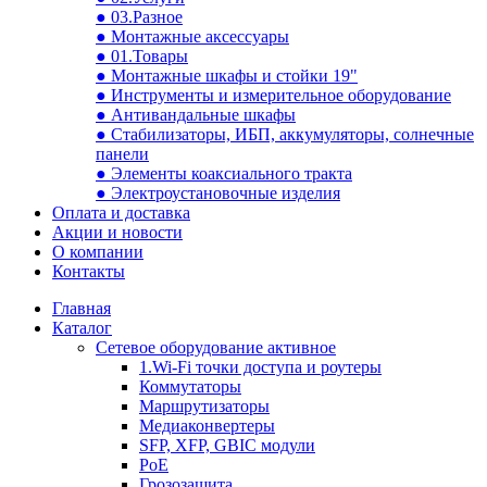
● 03.Разное
● Монтажные аксессуары
● 01.Товары
● Монтажные шкафы и стойки 19"
● Инструменты и измерительное оборудование
● Антивандальные шкафы
● Стабилизаторы, ИБП, аккумуляторы, солнечные
панели
● Элементы коаксиального тракта
● Электроустановочные изделия
Оплата и доставка
Акции и новости
О компании
Контакты
Главная
Каталог
Сетевое оборудование активное
1.Wi-Fi точки доступа и роутеры
Коммутаторы
Маршрутизаторы
Медиаконвертеры
SFP, XFP, GBIC модули
PoE
Грозозащита