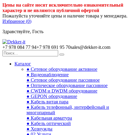
Цены на сайте носят исключительно ознакомительный
характер и не являются публичной офертой
Пожалуйста уточняйте цены и наличие товара у менеджера.
Избранное (
0
)
Здравствуйте, Гость
+7 978 084 77 94
+7 978 691 95 70
sales@dekker-it.com
Каталог
● Сетевое оборудование активное
● Видеонаблюдение
● Сетевое оборудование пассивное
● Оптическое оборудование пассивное
● CWDM и DWDM оборудование
● GEPON оборудование
● Кабель витая пара
● Кабель телефонный, интерфейсный и
многопарный
● Кабельная арматура
● Кабель оптический
● Хознужды
● 02.Услуги