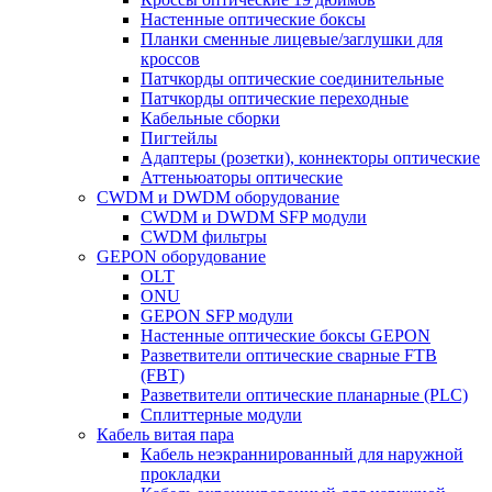
Настенные оптические боксы
Планки сменные лицевые/заглушки для
кроссов
Патчкорды оптические соединительные
Патчкорды оптические переходные
Кабельные сборки
Пигтейлы
Адаптеры (розетки), коннекторы оптические
Аттеньюаторы оптические
CWDM и DWDM оборудование
CWDM и DWDM SFP модули
CWDM фильтры
GEPON оборудование
OLT
ONU
GEPON SFP модули
Настенные оптические боксы GEPON
Разветвители оптические сварные FTB
(FBT)
Разветвители оптические планарные (PLC)
Сплиттерные модули
Кабель витая пара
Кабель неэкраннированный для наружной
прокладки