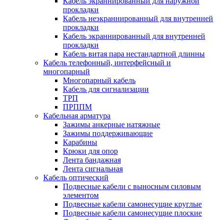
Кабель экраннированный для наружной
прокладки
Кабель неэкраннированный для внутренней
прокладки
Кабель экраннированный для внутренней
прокладки
Кабель витая пара нестандартной длинны
Кабель телефонный, интерфейсный и
многопарный
Многопарный кабель
Кабель для сигнализации
ТРП
ПРППМ
Кабельная арматура
Зажимы анкерные натяжные
Зажимы поддерживающие
Карабины
Крюки для опор
Лента бандажная
Лента сигнальная
Кабель оптический
Подвесные кабели с выносным силовым
элементом
Подвесные кабели самонесущие круглые
Подвесные кабели самонесущие плоские