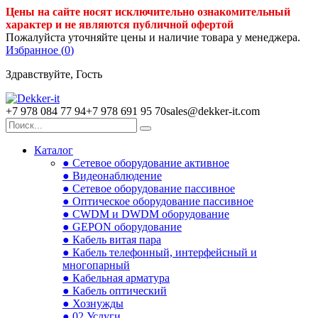
Цены на сайте носят исключительно ознакомительный
характер и не являются публичной офертой
Пожалуйста уточняйте цены и наличие товара у менеджера.
Избранное (
0
)
Здравствуйте, Гость
+7 978 084 77 94
+7 978 691 95 70
sales@dekker-it.com
Каталог
● Сетевое оборудование активное
● Видеонаблюдение
● Сетевое оборудование пассивное
● Оптическое оборудование пассивное
● CWDM и DWDM оборудование
● GEPON оборудование
● Кабель витая пара
● Кабель телефонный, интерфейсный и
многопарный
● Кабельная арматура
● Кабель оптический
● Хознужды
● 02.Услуги