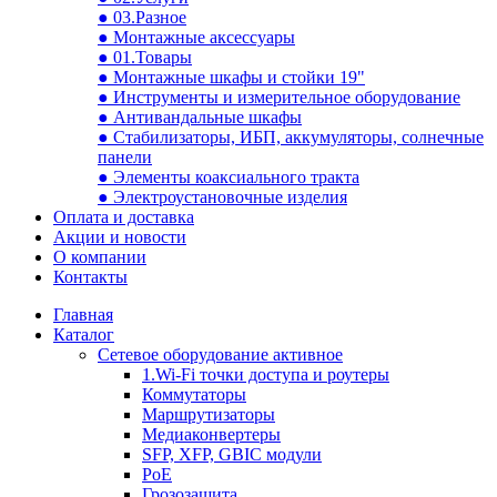
● 03.Разное
● Монтажные аксессуары
● 01.Товары
● Монтажные шкафы и стойки 19"
● Инструменты и измерительное оборудование
● Антивандальные шкафы
● Стабилизаторы, ИБП, аккумуляторы, солнечные
панели
● Элементы коаксиального тракта
● Электроустановочные изделия
Оплата и доставка
Акции и новости
О компании
Контакты
Главная
Каталог
Сетевое оборудование активное
1.Wi-Fi точки доступа и роутеры
Коммутаторы
Маршрутизаторы
Медиаконвертеры
SFP, XFP, GBIC модули
PoE
Грозозащита