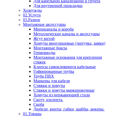
Для кабельной канализации и грунта
Для внутренней прокладки
Хознужды
02.Услуги
03.Разное
Монтажные аксессуары
Миниканалы и короба
Металлические каналы и аксессуары
Жгут витой
Хомуты многоразовые (липучка, замки)
Монтажные боксы
Гермовводы
Монтажные основания для крепления
стяжек
Клипсы самоклеящиеся кабельные
Гофрированные трубы
Труба ПВХ
Маркеры для кабеля
Стяжки и хомуты
Стяжки и хомуты маркировочные
Хомуты из нержавеющей стали
Скотч, изолента.
Скоба
Дюбели, винты, гайки, шайбы, анкеры.
01.Товары