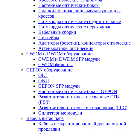
Настенные оптические боксы
Планки сменные лицевые/заглушки для
кроссов
Патчкорды оптические соединительные
Патчкорды оптические переходные
Кабельные сборки
Пигтейлы
Адаптеры (розетки), коннекторы оптические
Аттеньюаторы оптические
CWDM и DWDM оборудование
CWDM и DWDM SFP модули
CWDM фильтры
GEPON оборудование
OLT
ONU
GEPON SFP модули
Настенные оптические боксы GEPON
Разветвители оптические сварные FTB
(FBT)
Разветвители оптические планарные (PLC)
Сплиттерные модули
Кабель витая пара
Кабель неэкраннированный для наружной
прокладки