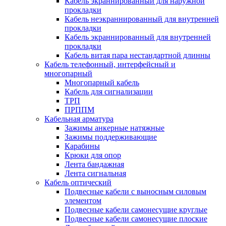
Кабель экраннированный для наружной
прокладки
Кабель неэкраннированный для внутренней
прокладки
Кабель экраннированный для внутренней
прокладки
Кабель витая пара нестандартной длинны
Кабель телефонный, интерфейсный и
многопарный
Многопарный кабель
Кабель для сигнализации
ТРП
ПРППМ
Кабельная арматура
Зажимы анкерные натяжные
Зажимы поддерживающие
Карабины
Крюки для опор
Лента бандажная
Лента сигнальная
Кабель оптический
Подвесные кабели с выносным силовым
элементом
Подвесные кабели самонесущие круглые
Подвесные кабели самонесущие плоские